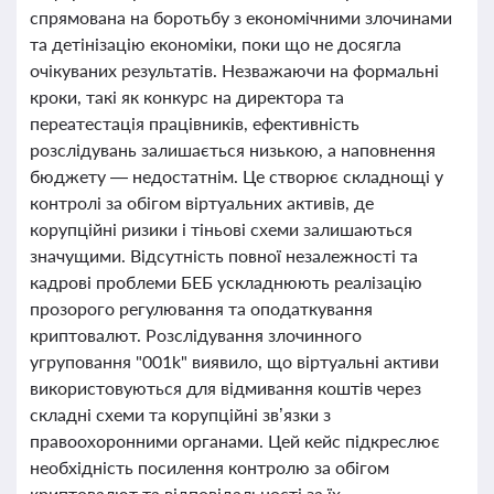
спрямована на боротьбу з економічними злочинами
та детінізацію економіки, поки що не досягла
очікуваних результатів. Незважаючи на формальні
кроки, такі як конкурс на директора та
переатестація працівників, ефективність
розслідувань залишається низькою, а наповнення
бюджету — недостатнім. Це створює складнощі у
контролі за обігом віртуальних активів, де
корупційні ризики і тіньові схеми залишаються
значущими. Відсутність повної незалежності та
кадрові проблеми БЕБ ускладнюють реалізацію
прозорого регулювання та оподаткування
криптовалют. Розслідування злочинного
угруповання "001k" виявило, що віртуальні активи
використовуються для відмивання коштів через
складні схеми та корупційні зв’язки з
правоохоронними органами. Цей кейс підкреслює
необхідність посилення контролю за обігом
криптовалют та відповідальності за їх