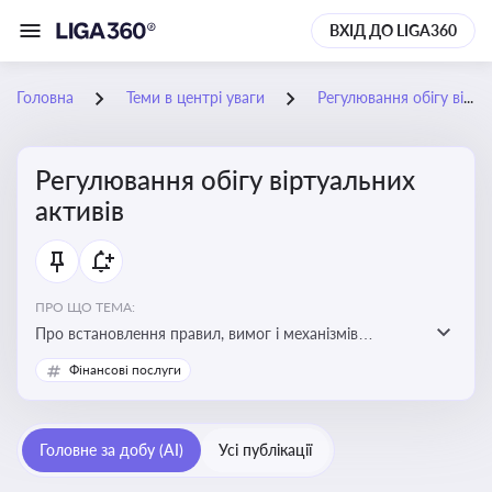
ВХІД ДО LIGA360
Головна
Теми в центрі уваги
Регулювання обігу віртуальних активів
Регулювання обігу віртуальних
активів
ПРО ЩО ТЕМА:
Про встановлення правил, вимог і механізмів
контролю за використанням, обігом та
Фінансові послуги
оподаткуванням віртуальних активів, таких як
криптовалюти
Головне за добу (AI)
Усі публікації