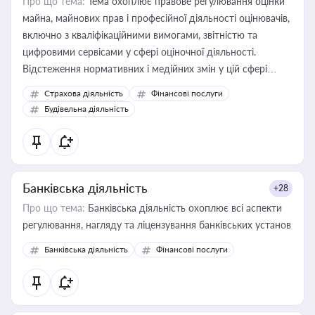
Про що тема:
Тема охоплює правове регулювання оцінки
майна, майнових прав і професійної діяльності оцінювачів,
включно з кваліфікаційними вимогами, звітністю та
цифровими сервісами у сфері оціночної діяльності.
Відстеження нормативних і медійних змін у цій сфері
корисне для власника бізнесу, керівника, юриста або
Страхова діяльність
Фінансові послуги
бухгалтера під час оподаткування, приватизації, оренди
Будівельна діяльність
державного майна, корпоративних угод і перевірки
статусу суб'єктів оціночної діяльності
Банківська діяльність
+28
Про що тема:
Банківська діяльність охоплює всі аспекти
регулювання, нагляду та ліцензування банківських установ
Банківська діяльність
Фінансові послуги