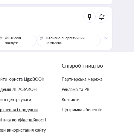
Фінансові
Паливно-енергетичний
+9
послуги
комплекс
Співробітництво
айти юриста Liga:BOOK
Партнерська мережа
адемія ЛІГА:ЗАКОН
Реклама та PR
и в центрі уваги
Контакти
 рішення і продукти
Підтримка абонентів
ітика конфіденційності
ви використання сайту