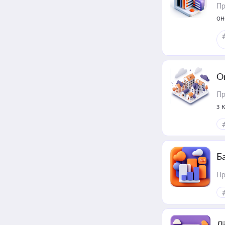
Пр
он
О
Пр
з 
ме
пр
Ба
Пр
Лі