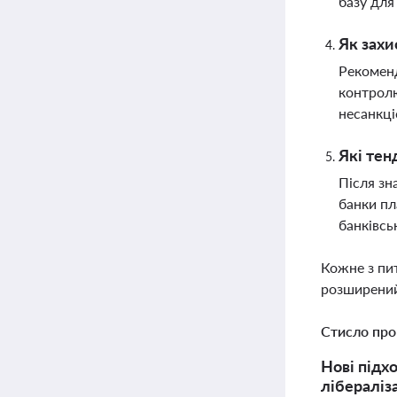
базу для
Як захи
Рекоменд
контролю
несанкці
Які тен
Після зн
банки пл
банківсь
Кожне з пи
розширений
Стисло про
Нові підх
лібераліз