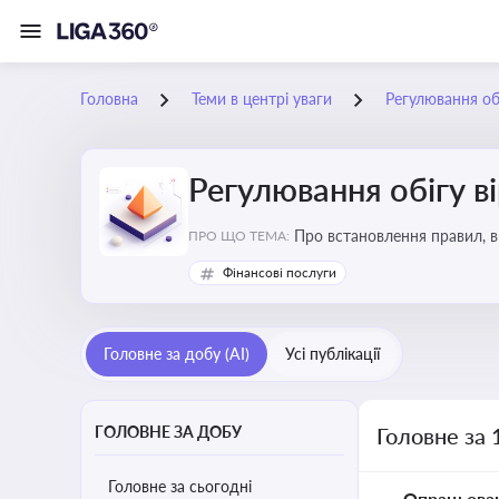
Головна
Теми в центрі уваги
Регулювання обі
Регулювання обігу в
Про встановлення правил, в
ПРО ЩО ТЕМА:
криптовалюти
Фінансові послуги
Головне за добу (AI)
Усі публікації
ГОЛОВНЕ ЗА ДОБУ
Головне за 
Головне за сьогодні
Опрацьова