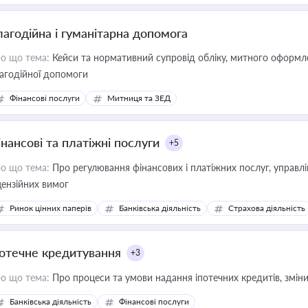
лагодійна і гуманітарна допомога
о що тема:
Кейси та нормативний супровід обліку, митного оформлен
агодійної допомоги
Фінансові послуги
Митниця та ЗЕД
інансові та платіжні послуги
+5
о що тема:
Про регулювання фінансових і платіжних послуг, управління коштами, приймання платежів та дотримання
цензійних вимог
Ринок цінних паперів
Банківська діяльність
Страхова діяльність
потечне кредитування
+3
о що тема:
Про процеси та умови надання іпотечних кредитів, зміни
Банківська діяльність
Фінансові послуги