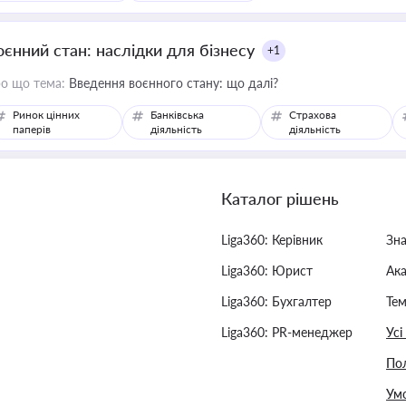
оєнний стан: наслідки для бізнесу
+1
о що тема:
Введення воєнного стану: що далі?
Ринок цінних
Банківська
Страхова
паперів
діяльність
діяльність
Каталог рішень
Liga360: Керівник
Зн
Liga360: Юрист
Ак
Liga360: Бухгалтер
Тем
Liga360: PR-менеджер
Усі
Пол
Умо