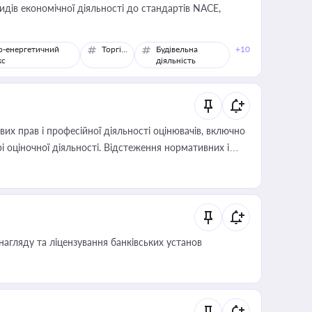
идів економічної діяльності до стандартів NACE,
о-енергетичний
Торгівля
Будівельна
+10
кс
діяльність
х прав і професійної діяльності оцінювачів, включно
і оціночної діяльності. Відстеження нормативних і
иста або бухгалтера під час оподаткування,
 статусу суб'єктів оціночної діяльності
нагляду та ліцензування банківських установ