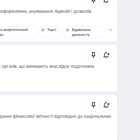
оформлення, анулювання ліцензій і дозволів,
о-енергетичний
Торгівля
Будівельна
+2
кс
діяльність
 органів, що виникають внаслідок податкових
дання фінансової звітності відповідно до національних