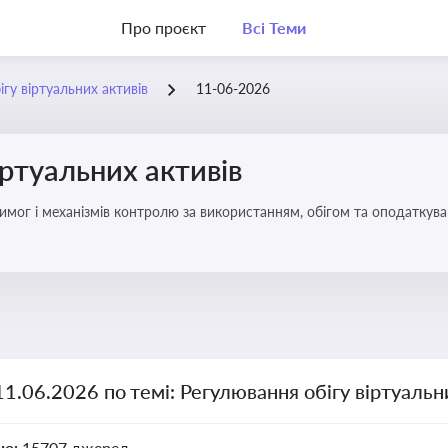
Про проєкт
Всі Теми
гу віртуальних активів
11-06-2026
іртуальних активів
имог і механізмів контролю за використанням, обігом та оподаткуван
11.06.2026 по темі: Регулювання обігу віртуальн
но:
15707 джерел