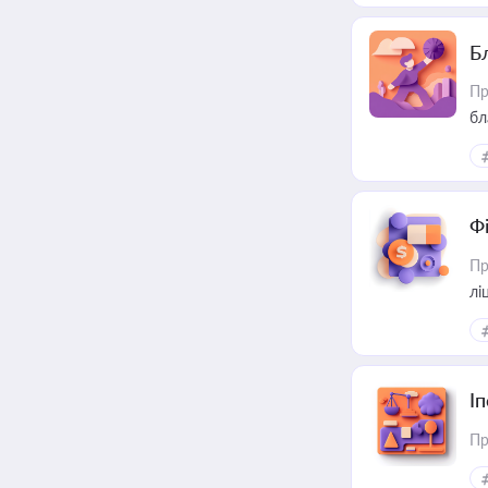
Б
Пр
бл
Ф
Пр
лі
І
Пр