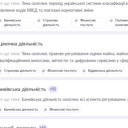
о що тема:
Тема охоплює перехід української системи класифікації в
овлення кодів КВЕД та пов'язані нормативні зміни
Банківська
Страхова
Фінансові
Паливн
діяльність
діяльність
послуги
компле
ціночна діяльність
о що тема:
Тема охоплює правове регулювання оцінки майна, майнови
кваліфікаційними вимогами, звітністю та цифровими сервісами у сфер
дійних змін у цій сфері корисне для власника бізнесу, керівника, юр
Страхова діяльність
Фінансові послуги
Будівельна діяльність
иватизації, оренди державного майна, корпоративних угод і перевірки
нківська діяльність
+11
о що тема:
Банківська діяльність охоплює всі аспекти регулювання, 
Банківська діяльність
Фінансові послуги
цензії, дозволи
+14