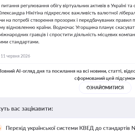
 питання регулювання обігу віртуальних активів в Україні та 
лександра Нікітіна підкреслює важливість валютної лібералі
и на потребі створення прозорих і передбачуваних правил 
му відновленню країни. Водночас Угорщина планує скасуват
іжнародних гравців і спростити діяльність місцевих компан
ими стандартами.
,
11 червня 2026
Повний AI-огляд дня та посилання на всі новини, статті, віде
сформований цей підсумо
ОЗНАЙОМИТИСЯ
уть вас зацікавити:
Перехід української системи КВЕД до стандартів 