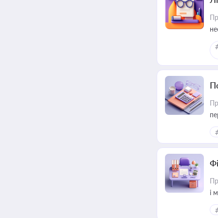
Пр
не
П
Пр
пе
Ф
Пр
і 