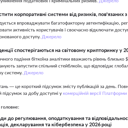
 уникнення податкових і кримінальних ризиків.
Джерело
стити корпоративні системи від ризиків, пов’язаних 
ується впроваджувати багатофакторну автентифікацію, рег
вати активність користувачів і своєчасно відключати доступ
онованого доступу.
Джерело
денції спостерігаються на світовому крипторинку у 2
ачного падіння біткоїна аналітики вважають рівень близько $6
анують запустити спільний стейблкоїн, що відповідає глобал
ку систему.
Джерело
тань — це короткий підсумок змісту публікацій за день. По
 підсумок за добу доступні у
комерційній версії Платформи
 головне:
оди до регулювання, оподаткування та відповідальност
ація, декларування та кібербезпека у 2026 році