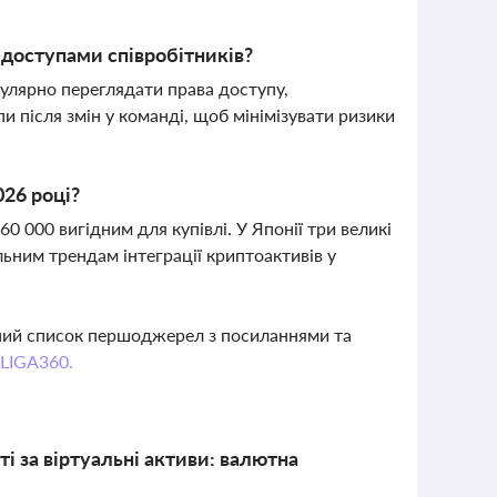
з доступами співробітників?
улярно переглядати права доступу,
и після змін у команді, щоб мінімізувати ризики
026 році?
0 000 вигідним для купівлі. У Японії три великі
ьним трендам інтеграції криптоактивів у
вний список першоджерел з посиланнями та
 LIGA360.
і за віртуальні активи: валютна