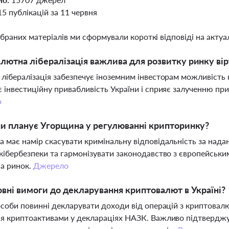
15 публікацій за 11 червня
ібраних матеріалів ми сформували короткі відповіді на актуал
лютна лібералізація важлива для розвитку ринку вірт
лібералізація забезпечує іноземним інвесторам можливість
 інвестиційну привабливість України і сприяє залученню при
о
ни планує Угорщина у регулюванні крипторинку?
 має намір скасувати кримінальну відповідальність за нада
кібербезпеки та гармонізувати законодавство з європейсь
на ринок.
Джерело
овні вимоги до декларування криптовалют в Україні?
особи повинні декларувати доходи від операцій з криптова
я криптоактивами у деклараціях НАЗК. Важливо підтверджу