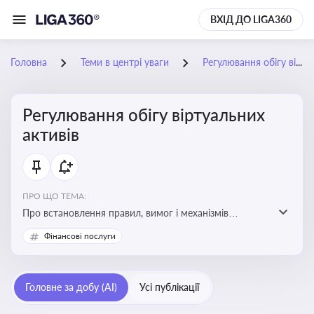
ВХІД ДО LIGA360
Головна
Теми в центрі уваги
Регулювання обігу віртуальних активів
Регулювання обігу віртуальних
активів
ПРО ЩО ТЕМА:
Про встановлення правил, вимог і механізмів
контролю за використанням, обігом та
Фінансові послуги
оподаткуванням віртуальних активів, таких як
криптовалюти
Головне за добу (AI)
Усі публікації