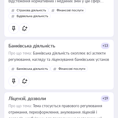
Відстеження нормативних і медійних змін у цій сфері
корисне для власника бізнесу, керівника, юриста або
Страхова діяльність
Фінансові послуги
бухгалтера під час оподаткування, приватизації, оренди
Будівельна діяльність
державного майна, корпоративних угод і перевірки
статусу суб'єктів оціночної діяльності
Банківська діяльність
+13
Про що тема:
Банківська діяльність охоплює всі аспекти
регулювання, нагляду та ліцензування банківських установ
Банківська діяльність
Фінансові послуги
Ліцензії, дозволи
+19
Про що тема:
Тема стосується правового регулювання
отримання, переоформлення, анулювання ліцензій і