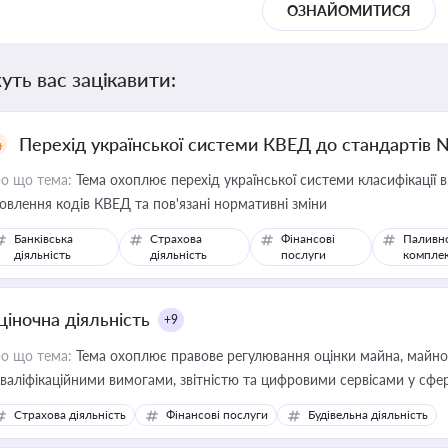
ОЗНАЙОМИТИСЯ
уть вас зацікавити:
Перехід української системи КВЕД до стандартів 
о що тема:
Тема охоплює перехід української системи класифікації в
овлення кодів КВЕД та пов'язані нормативні зміни
Банківська
Страхова
Фінансові
Паливн
діяльність
діяльність
послуги
компле
ціночна діяльність
+9
о що тема:
Тема охоплює правове регулювання оцінки майна, майнови
кваліфікаційними вимогами, звітністю та цифровими сервісами у сфер
дійних змін у цій сфері корисне для власника бізнесу, керівника, юр
Страхова діяльність
Фінансові послуги
Будівельна діяльність
иватизації, оренди державного майна, корпоративних угод і перевірки