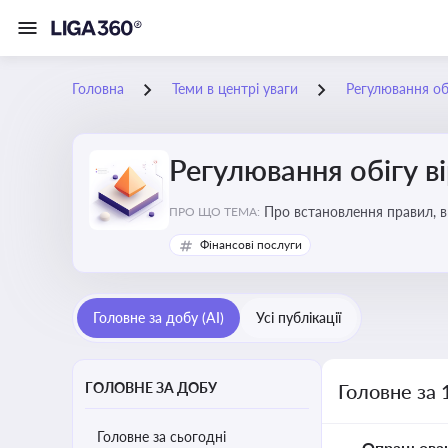
Головна
Теми в центрі уваги
Регулювання обі
Регулювання обігу в
Про встановлення правил, в
ПРО ЩО ТЕМА:
криптовалюти
Фінансові послуги
Головне за добу (AI)
Усі публікації
ГОЛОВНЕ ЗА ДОБУ
Головне за 
Головне за сьогодні
Опрацьова