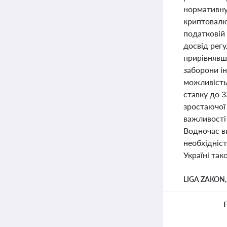
нормативну 
криптовалют
податковій 
досвід рег
прирівнявш
заборони ін
можливість
ставку до 3
зростаючої 
важливості 
Водночас ви
необхідніст
Україні так
LIGA ZAKON