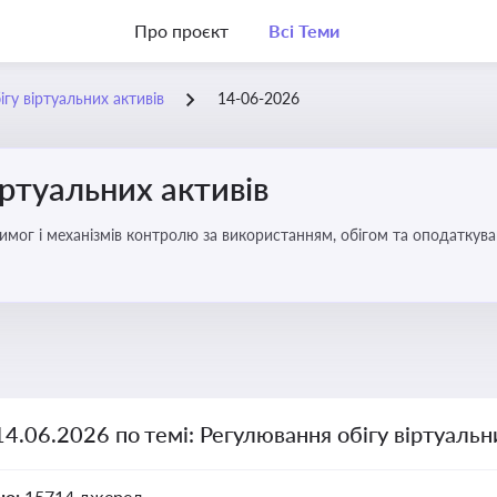
Про проєкт
Всі Теми
гу віртуальних активів
14-06-2026
іртуальних активів
имог і механізмів контролю за використанням, обігом та оподаткуван
14.06.2026 по темі: Регулювання обігу віртуальн
но:
15714 джерел