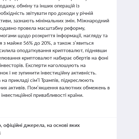
одажу, обміну та інших операцій із
бхідність звітувати про доходи у річній
активи, зазнають мінімальних змін. Міжнародний
щодавно провела масштабну реформу,
могами щодо розкриття інформації, нагляду та
я з майже 56% до 20%, а також з’явиться
посилила оподаткування криптовалют, піднявши
егулювання криптовалют набирає обертів на фоні
 інвесторів. Експерти наголошують на
ок і не зупинити інвестиційну активність.
 на прикладі сім’ї Трампів, підкреслюють
льних активів. Пом’якшення валютних обмежень в
 інвестиційної привабливості країни.
о, офіційні джерела, на основі яких
к