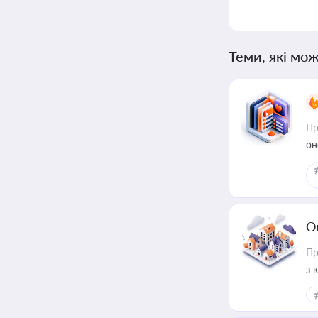
Теми, які мож
Пр
он
О
Пр
з 
ме
пр