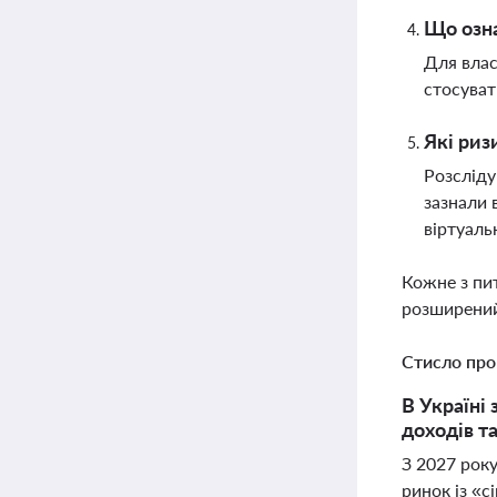
Що озна
Для влас
стосуват
Які риз
Розсліду
зазнали 
віртуаль
Кожне з пи
розширений
Стисло про
В Україні
доходів т
З 2027 року
ринок із «с