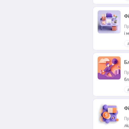
Ф
Пр
і 
Б
Пр
бл
Ф
Пр
лі