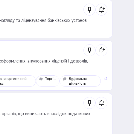
нагляду та ліцензування банківських установ
оформлення, анулювання ліцензій і дозволів,
о-енергетичний
Торгівля
Будівельна
+2
кс
діяльність
 органів, що виникають внаслідок податкових