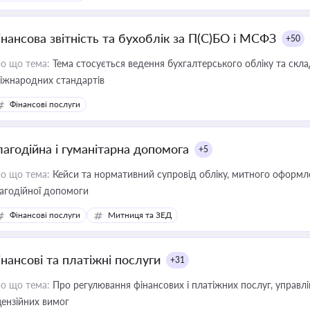
інансова звітність та бухоблік за П(С)БО і МСФЗ
+50
о що тема:
Тема стосується ведення бухгалтерського обліку та скла
міжнародних стандартів
Фінансові послуги
лагодійна і гуманітарна допомога
+5
о що тема:
Кейси та нормативний супровід обліку, митного оформлен
агодійної допомоги
Фінансові послуги
Митниця та ЗЕД
інансові та платіжні послуги
+31
о що тема:
Про регулювання фінансових і платіжних послуг, управління коштами, приймання платежів та дотримання
цензійних вимог