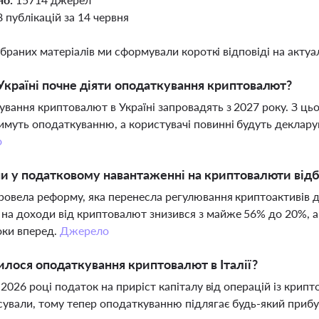
8 публікацій за 14 червня
ібраних матеріалів ми сформували короткі відповіді на актуал
Україні почне діяти оподаткування криптовалют?
вання криптовалют в Україні запровадять з 2027 року. З цьо
имуть оподаткуванню, а користувачі повинні будуть декларув
о
ни у податковому навантаженні на криптовалюти відб
ровела реформу, яка перенесла регулювання криптоактивів д
на доходи від криптовалют знизився з майже 56% до 20%, а
оки вперед.
Джерело
илося оподаткування криптовалют в Італії?
 у 2026 році податок на приріст капіталу від операцій із крип
сували, тому тепер оподаткуванню підлягає будь-який прибу