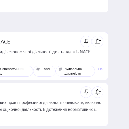
NACE
идів економічної діяльності до стандартів NACE,
о-енергетичний
Торгівля
Будівельна
+10
кс
діяльність
х прав і професійної діяльності оцінювачів, включно
і оціночної діяльності. Відстеження нормативних і
иста або бухгалтера під час оподаткування,
 статусу суб'єктів оціночної діяльності