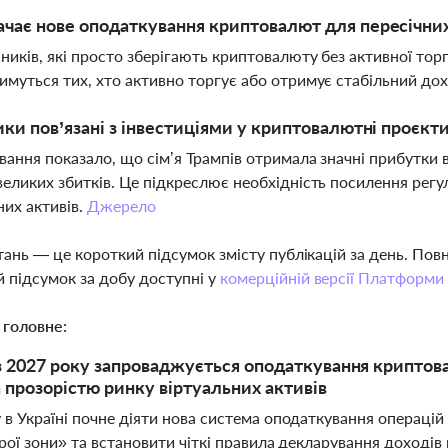
чає нове оподаткування криптовалют для пересічних 
ників, які просто зберігають криптовалюту без активної торг
имуться тих, хто активно торгує або отримує стабільний дох
ики пов’язані з інвестиціями у криптовалютні проєкти
вання показало, що сім’я Трампів отримала значні прибутки ві
великих збитків. Це підкреслює необхідність посилення регул
них активів.
Джерело
тань — це короткий підсумок змісту публікацій за день. По
 підсумок за добу доступні у
комерційній версії Платформи
 головне:
 з 2027 року запроваджується оподаткування крипто
а прозорістю ринку віртуальних активів
 в Україні почне діяти нова система оподаткування операцій
ірої зони» та встановити чіткі правила декларування доходів