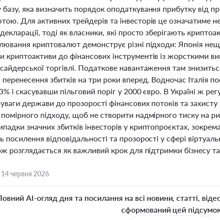
базу, яка визначить порядок оподаткування прибутку від пр
ою. Для активних трейдерів та інвесторів це означатиме нео
декларації, тоді як власники, які просто зберігають крипто
улювання криптовалют демонструє різні підходи: Японія не
и криптоактиви до фінансових інструментів із жорсткими ви
сайдерської торгівлі. Податкове навантаження там знизитьс
 перенесення збитків на три роки вперед. Водночас Італія 
3% і скасувавши пільговий поріг у 2000 євро. В Україні ж р
уваги держави до прозорості фінансових потоків та захисту
помірного підходу, щоб не створити надмірного тиску на рин
падки значних збитків інвесторів у криптопроєктах, зокрема
ь посилення відповідальності та прозорості у сфері віртуа
ож розглядається як важливий крок для підтримки бізнесу та
,
14 червня 2026
Повний AI-огляд дня та посилання на всі новини, статті, віде
сформований цей підсумо