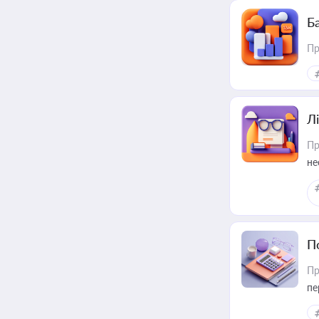
Ба
Пр
Лі
Пр
не
П
Пр
пе