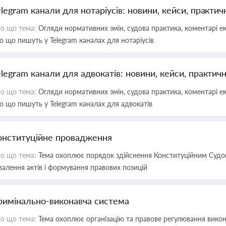
elegram канали для нотаріусів: новини, кейси, практич
о що тема:
Огляди нормативних змін, судова практика, коментарі екс
о що пишуть у Telegram каналах для нотаріусів
elegram канали для адвокатів: новини, кейси, практич
о що тема:
Огляди нормативних змін, судова практика, коментарі екс
о що пишуть у Telegram каналах для адвокатів
онституційне провадження
о що тема:
Тема охоплює порядок здійснення Конституційним Судом
валення актів і формування правових позицій
римінально-виконавча система
о що тема:
Тема охоплює організацію та правове регулювання викона