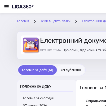
Головна
Теми в центрі уваги
Електронний д
Електронний докуме
Про обмін, підписання та з
ПРО ЩО ТЕМА:
Головне за добу (AI)
Усі публікації
ГОЛОВНЕ ЗА ДОБУ
Головне за 
Головне за сьогодні
Опрацьова
07 серпня 2026