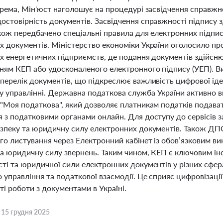
крема, Мін'юст наголошує на процедурі засвідчення справжн
остовірність документів. Засвідчення справжності підпису 
кож передбачено спеціальні правила для електронних підпис
х документів. Міністерство економіки України оголосило про
их енергетичних підприємств, де подання документів здійсн
ням КЕП або удосконаленого електронного підпису (УЕП). Ви
перелік документів, що підкреслює важливість цифрової іде
 управлінні. Державна податкова служба України активно в
"Моя податкова", який дозволяє платникам податків подават
я з податковими органами онлайн. Для доступу до сервісів 
езпеку та юридичну силу електронних документів. Також ДПС
го листування через Електронний кабінет із обов’язковим 
та юридичну силу звернень. Таким чином, КЕП є ключовим ін
ті та юридичної сили електронних документів у різних сфер
 управління та податкової взаємодії. Це сприяє цифровізаці
і роботи з документами в Україні.
,
15 грудня 2025