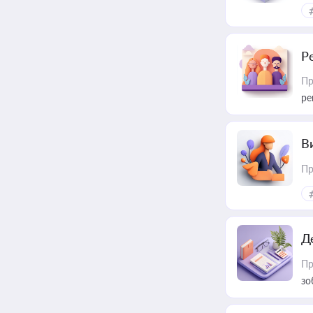
Р
Пр
ре
В
Пр
Д
Пр
зо