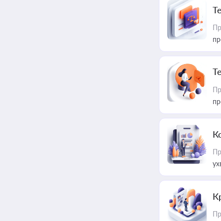
T
Пр
пр
T
Пр
пр
К
Пр
ух
К
Пр