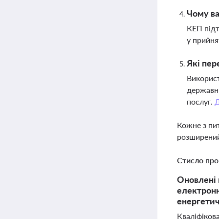
Чому ва
КЕП підт
у прийня
Які пер
Використ
державни
послуг.
Кожне з пи
розширений
Стисло про
Оновлені 
електронн
енергетич
Кваліфіков