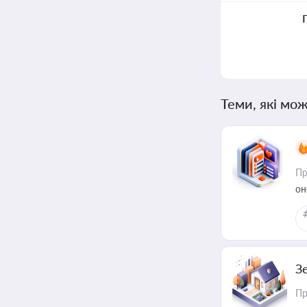
Теми, які мож
Пр
он
З
Пр