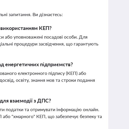
ьні запитання. Ви дізнаєтесь:
з використанням КЕП?
си або уповноважені посадові особи. Для
ціальні процедури засвідчення, що гарантують
рад енергетичних підприємств?
ованого електронного підпису (КЕП) або
освід, освіту, знання мов та строки подання
для взаємодії з ДПС?
ати податки та отримувати інформацію онлайн.
 або "хмарного" КЕП, що забезпечує безпеку та