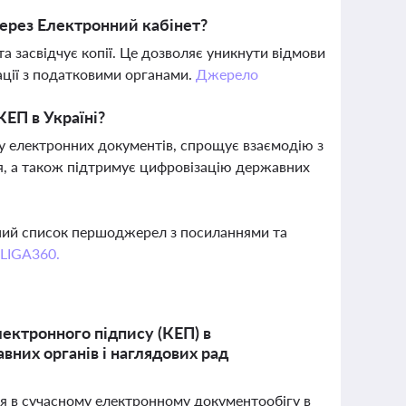
ерез Електронний кабінет?
 засвідчує копії. Це дозволяє уникнути відмови
ації з податковими органами.
Джерело
КЕП в Україні?
у електронних документів, спрощує взаємодію з
я, а також підтримує цифровізацію державних
вний список першоджерел з посиланнями та
 LIGA360.
ектронного підпису (КЕП) в
них органів і наглядових рад
ня в сучасному електронному документообігу в