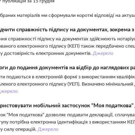
7 публікацій за 15 грудня
ібраних матеріалів ми сформували короткі відповіді на актуал
ідчити справжність підпису на документах, зокрема 
ння справжності підпису на документах здійснюють нотаріу
ованого електронного підпису (КЕП) також передбачено спе
 достовірність електронних документів.
Джерело
оги до подання документів на відбір до наглядових 
и подаються в електронній формі з використанням кваліфік
леного електронного підпису (УЕП). Визначено мінімальний д
жерело
ристовувати мобільний застосунок "Моя податкова" 
ок "Моя податкова" дозволяє подавати декларації, сплачув
упу потрібна електронна ідентифікація з використанням КЕП
у силу операцій.
Джерело