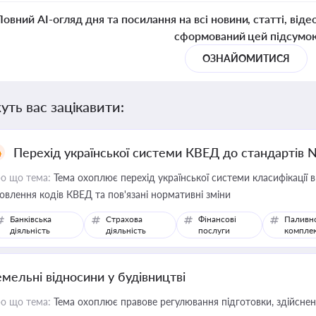
Повний AI-огляд дня та посилання на всі новини, статті, віде
сформований цей підсумо
ОЗНАЙОМИТИСЯ
уть вас зацікавити:
Перехід української системи КВЕД до стандартів 
о що тема:
Тема охоплює перехід української системи класифікації в
овлення кодів КВЕД та пов'язані нормативні зміни
Банківська
Страхова
Фінансові
Паливн
діяльність
діяльність
послуги
компле
емельні відносини у будівництві
о що тема:
Тема охоплює правове регулювання підготовки, здійсненн