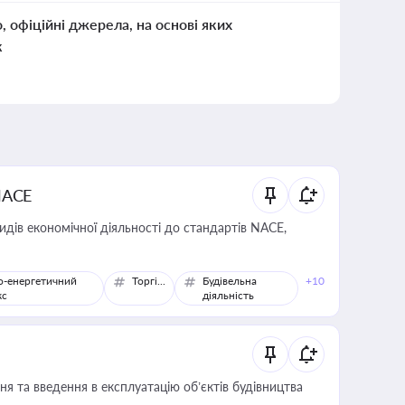
о, офіційні джерела, на основі яких
к
NACE
идів економічної діяльності до стандартів NACE,
о-енергетичний
Торгівля
Будівельна
+10
кс
діяльність
я та введення в експлуатацію об’єктів будівництва