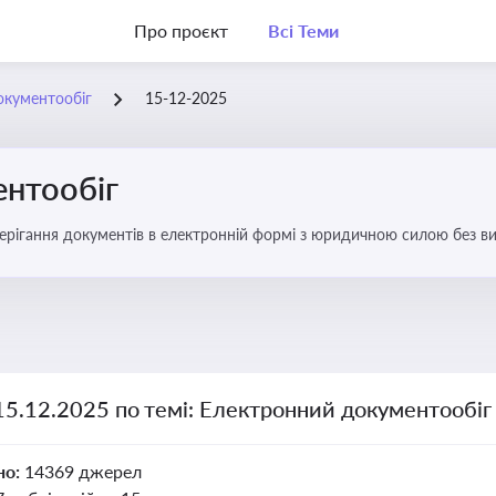
Про проєкт
Всі Теми
окументообіг
15-12-2025
нтообіг
берігання документів в електронній формі з юридичною силою без в
15.12.2025 по темі: Електронний документообіг
но:
14369 джерел