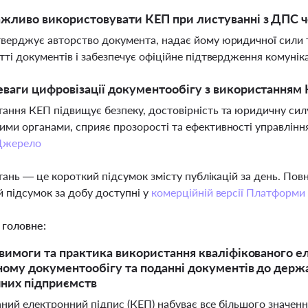
жливо використовувати КЕП при листуванні з ДПС ч
верджує авторство документа, надає йому юридичної сили та
тті документів і забезпечує офіційне підтвердження комунік
еваги цифровізації документообігу з використанням 
ання КЕП підвищує безпеку, достовірність та юридичну сил
ми органами, сприяє прозорості та ефективності управлінн
Джерело
тань — це короткий підсумок змісту публікацій за день. По
 підсумок за добу доступні у
комерційній версії Платформи
 головне:
вимоги та практика використання кваліфікованого ел
ому документообігу та поданні документів до держав
них підприємств
аний електронний підпис (КЕП) набуває все більшого значен