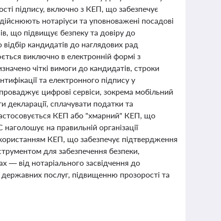
ості підпису, включно з КЕП, що забезпечує
здійснюють нотаріуси та уповноважені посадові
ів, що підвищує безпеку та довіру до
 відбір кандидатів до наглядових рад
юється виключно в електронній формі з
значено чіткі вимоги до кандидатів, строки
нтифікації та електронного підпису у
проваджує цифрові сервіси, зокрема мобільний
и декларації, сплачувати податки та
застосовується КЕП або "хмарний" КЕП, що
 наголошує на правильній організації
використанням КЕП, що забезпечує підтвердження
струментом для забезпечення безпеки,
ах — від нотаріального засвідчення до
ї державних послуг, підвищенню прозорості та