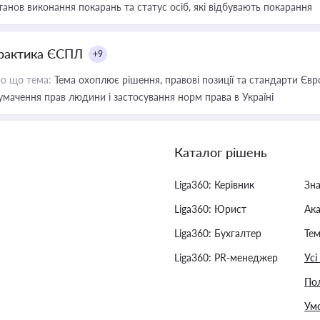
танов виконання покарань та статус осіб, які відбувають покарання
рактика ЄСПЛ
+9
о що тема:
Тема охоплює рішення, правові позиції та стандарти Євр
умачення прав людини і застосування норм права в Україні
Каталог рішень
Liga360: Керівник
Зн
Liga360: Юрист
Ак
Liga360: Бухгалтер
Тем
Liga360: PR-менеджер
Усі
Пол
Умо