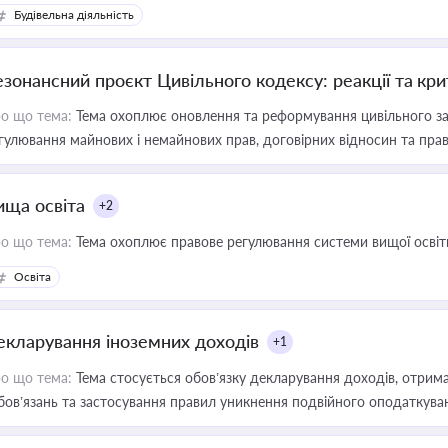
Будівельна діяльність
езонансний проєкт Цивільного кодексу: реакції та кр
о що тема:
Тема охоплює оновлення та реформування цивільного за
гулювання майнових і немайнових прав, договірних відносин та прав
ища освіта
+2
о що тема:
Тема охоплює правове регулювання системи вищої освіти, о
Освіта
екларування іноземних доходів
+1
о що тема:
Тема стосується обов’язку декларування доходів, отрим
бов’язань та застосування правил уникнення подвійного оподаткува