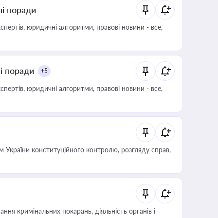
ні поради
пертів, юридичні алгоритми, правові новини - все,
ні поради
+5
пертів, юридичні алгоритми, правові новини - все,
 України конституційного контролю, розгляду справ,
ння кримінальних покарань, діяльність органів і