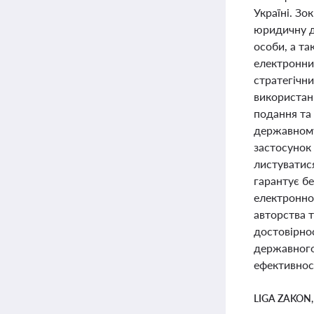
Україні. Зо
юридичну д
особи, а та
електронни
стратегічн
використан
подання та 
державному
застосунок 
листуватис
гарантує б
електронно
авторства 
достовірнос
державного
ефективност
LIGA ZAKON