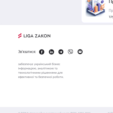
П
Пр
тл
Зв'язатися:
забезпечує український бізнес
інформацією, аналітикою та
технологічними рішеннями для
ефективної та безпечної роботи.