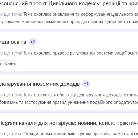
езонансний проєкт Цивільного кодексу: реакції та кр
о що тема:
Тема охоплює оновлення та реформування цивільного за
гулювання майнових і немайнових прав, договірних відносин та прав
ища освіта
+2
о що тема:
Тема охоплює правове регулювання системи вищої освіти, о
Освіта
екларування іноземних доходів
+1
о що тема:
Тема стосується обов’язку декларування доходів, отрим
бов’язань та застосування правил уникнення подвійного оподаткува
elegram канали для нотаріусів: новини, кейси, практич
о що тема:
Огляди нормативних змін, судова практика, коментарі екс