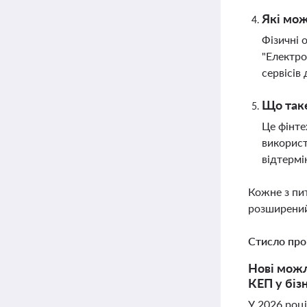
Які мож
Фізичні 
"Електро
сервісів
Що таке
Це фінте
використ
відтермі
Кожне з пи
розширений
Стисло про
Нові можл
КЕП у бізн
У 2026 роц