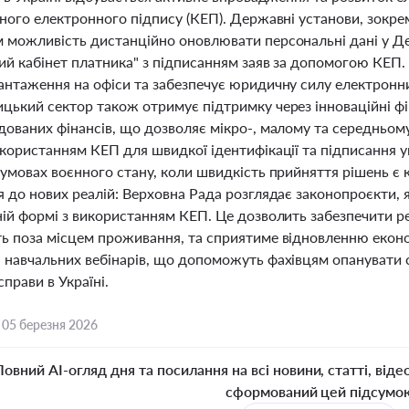
аного електронного підпису (КЕП). Державні установи, зок
 можливість дистанційно оновлювати персональні дані у Де
ий кабінет платника" з підписанням заяв за допомогою КЕП.
антаження на офіси та забезпечує юридичну силу електронних
цький сектор також отримує підтримку через інноваційні фін
дованих фінансів, що дозволяє мікро-, малому та середньом
користанням КЕП для швидкої ідентифікації та підписання у
 умовах воєнного стану, коли швидкість прийняття рішень є
я до нових реалій: Верховна Рада розглядає законопроєкти,
ній формі з використанням КЕП. Це дозволить забезпечити ре
ь поза місцем проживання, та сприятиме відновленню еконо
 навчальних вебінарів, що допоможуть фахівцям опанувати с
справи в Україні.
,
05 березня 2026
Повний AI-огляд дня та посилання на всі новини, статті, віде
сформований цей підсумо