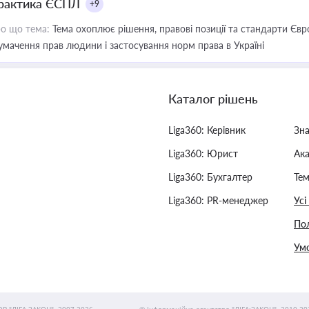
рактика ЄСПЛ
+9
о що тема:
Тема охоплює рішення, правові позиції та стандарти Євр
умачення прав людини і застосування норм права в Україні
Каталог рішень
Liga360: Керівник
Зн
Liga360: Юрист
Ак
Liga360: Бухгалтер
Тем
Liga360: PR-менеджер
Усі
Пол
Умо