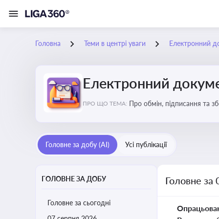
Головна
Теми в центрі уваги
Електронний д
Електронний докуме
Про обмін, підписання та з
ПРО ЩО ТЕМА:
Головне за добу (AI)
Усі публікації
ГОЛОВНЕ ЗА ДОБУ
Головне за 
Головне за сьогодні
Опрацьова
07 серпня 2026