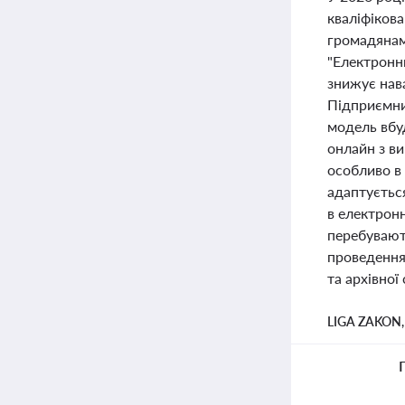
кваліфіков
громадянам
"Електронн
знижує нав
Підприємни
модель вбу
онлайн з ви
особливо в
адаптуєтьс
в електрон
перебувают
проведення
та архівної 
LIGA ZAKON