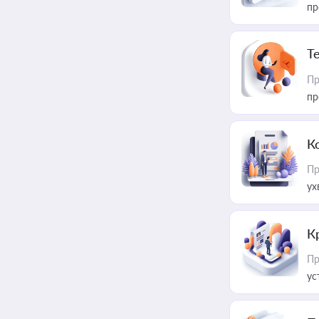
пр
T
Пр
пр
К
Пр
ух
К
Пр
ус