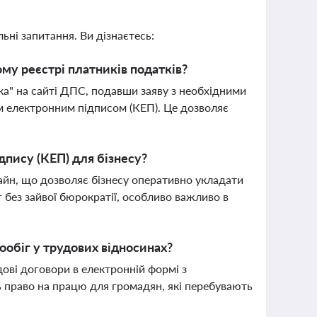
ьні запитання. Ви дізнаєтесь:
му реєстрі платників податків?
а" на сайті ДПС, подавши заяву з необхідними
м електронним підписом (КЕП). Це дозволяє
дпису (КЕП) для бізнесу?
айн, що дозволяє бізнесу оперативно укладати
 без зайвої бюрократії, особливо важливо в
обіг у трудових відносинах?
ові договори в електронній формі з
 право на працю для громадян, які перебувають