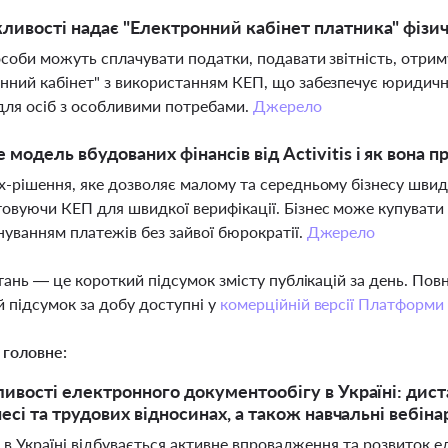
ливості надає "Електронний кабінет платника" фізи
особи можуть сплачувати податки, подавати звітність, отрим
нний кабінет" з використанням КЕП, що забезпечує юридичн
 для осіб з особливими потребами.
Джерело
 модель вбудованих фінансів від Activitis і як вона 
х-рішення, яке дозволяє малому та середньому бізнесу шви
овуючи КЕП для швидкої верифікації. Бізнес може купувати 
нуванням платежів без зайвої бюрократії.
Джерело
тань — це короткий підсумок змісту публікацій за день. По
 підсумок за добу доступні у
комерційній версії Платформи
 головне:
ивості електронного документообігу в Україні: дис
есі та трудових відносинах, а також навчальні вебіна
і в Україні відбувається активне впровадження та розвиток 