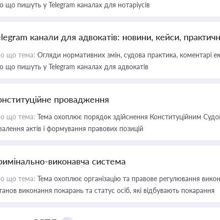
о що пишуть у Telegram каналах для нотаріусів
elegram канали для адвокатів: новини, кейси, практич
о що тема:
Огляди нормативних змін, судова практика, коментарі екс
о що пишуть у Telegram каналах для адвокатів
онституційне провадження
о що тема:
Тема охоплює порядок здійснення Конституційним Судом
валення актів і формування правових позицій
римінально-виконавча система
о що тема:
Тема охоплює організацію та правове регулювання викона
танов виконання покарань та статус осіб, які відбувають покарання