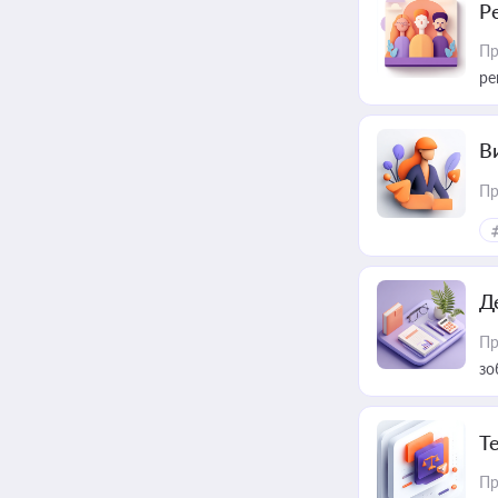
Р
Пр
ре
В
Пр
Д
Пр
зо
T
Пр