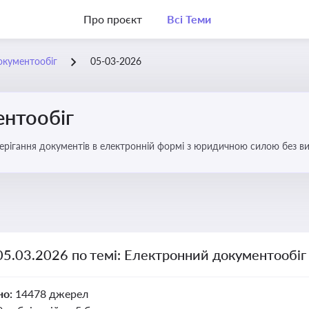
Про проєкт
Всі Теми
окументообіг
05-03-2026
нтообіг
берігання документів в електронній формі з юридичною силою без в
05.03.2026 по темі: Електронний документообіг
но:
14478 джерел