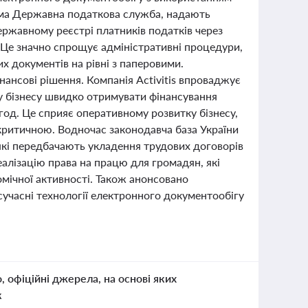
рема Державна податкова служба, надають
ржавному реєстрі платників податків через
 Це значно спрощує адміністративні процедури,
 документів на рівні з паперовими.
ансові рішення. Компанія Activitis впроваджує
у бізнесу швидко отримувати фінансування
год. Це сприяє оперативному розвитку бізнесу,
 критичною. Водночас законодавча база України
 які передбачають укладення трудових договорів
алізацію права на працю для громадян, які
мічної активності. Також анонсовано
учасні технології електронного документообігу
о, офіційні джерела, на основі яких
к