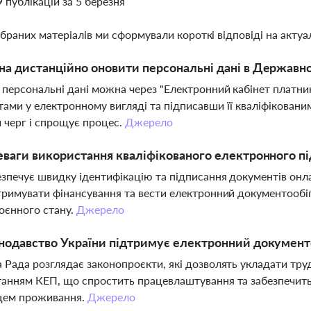
9 публікацій за 5 березня
ібраних матеріалів ми сформували короткі відповіді на актуал
а дистанційно оновити персональні дані в Державно
персональні дані можна через "Електронний кабінет платник
ами у електронному вигляді та підписавши її кваліфіковани
 черг і спрощує процес.
Джерело
еваги використання кваліфікованого електронного пі
зпечує швидку ідентифікацію та підписання документів онл
тримувати фінансування та вести електронний документообіг
оєнного стану.
Джерело
нодавство України підтримує електронний документо
 Рада розглядає законопроєкти, які дозволять укладати труд
анням КЕП, що спростить працевлаштування та забезпечить
сцем проживання.
Джерело