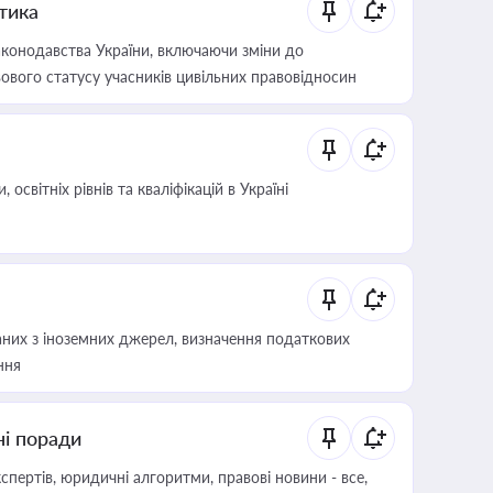
итика
конодавства України, включаючи зміни до
ового статусу учасників цивільних правовідносин
світніх рівнів та кваліфікацій в Україні
аних з іноземних джерел, визначення податкових
ння
ні поради
пертів, юридичні алгоритми, правові новини - все,