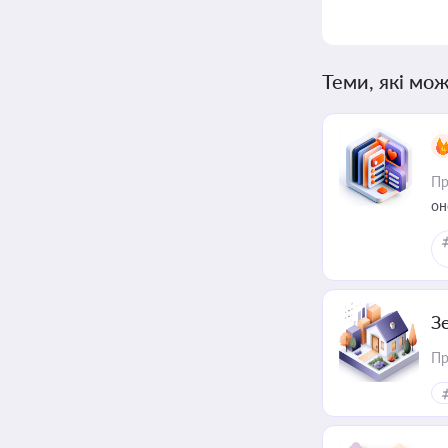
Теми, які мож
Пр
он
З
Пр