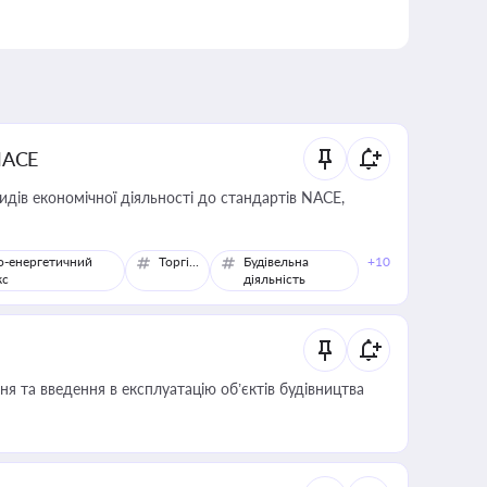
NACE
идів економічної діяльності до стандартів NACE,
о-енергетичний
Торгівля
Будівельна
+10
кс
діяльність
я та введення в експлуатацію об’єктів будівництва