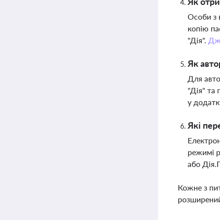
Як отри
Особи з 
копію па
"Дія".
Дж
Як авто
Для авто
"Дія" та
у додатк
Які пер
Електрон
режимі р
або Дія.
Кожне з пи
розширений