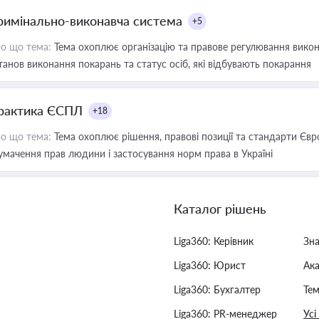
римінально-виконавча система
+5
о що тема:
Тема охоплює організацію та правове регулювання викона
танов виконання покарань та статус осіб, які відбувають покарання
рактика ЄСПЛ
+18
о що тема:
Тема охоплює рішення, правові позиції та стандарти Євр
умачення прав людини і застосування норм права в Україні
Каталог рішень
Liga360: Керівник
Зн
Liga360: Юрист
Ак
Liga360: Бухгалтер
Тем
Liga360: PR-менеджер
Усі