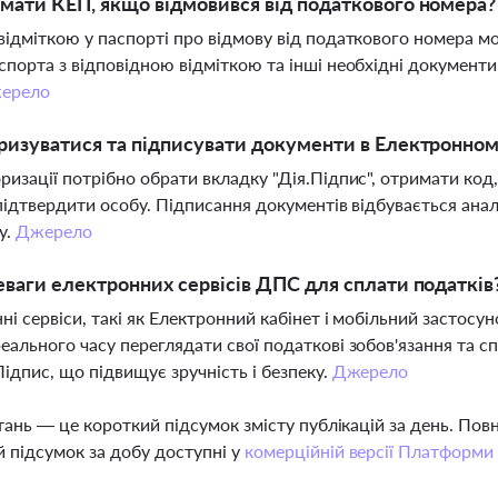
мати КЕП, якщо відмовився від податкового номера?
відміткою у паспорті про відмову від податкового номер
спорта з відповідною відміткою та інші необхідні документи
ерело
ризуватися та підписувати документи в Електронному
ризації потрібно обрати вкладку "Дія.Підпис", отримати ко
 підтвердити особу. Підписання документів відбувається ан
у.
Джерело
еваги електронних сервісів ДПС для сплати податків
ні сервіси, такі як Електронний кабінет і мобільний застос
еального часу переглядати свої податкові зобов'язання та 
Підпис, що підвищує зручність і безпеку.
Джерело
тань — це короткий підсумок змісту публікацій за день. По
 підсумок за добу доступні у
комерційній версії Платформи