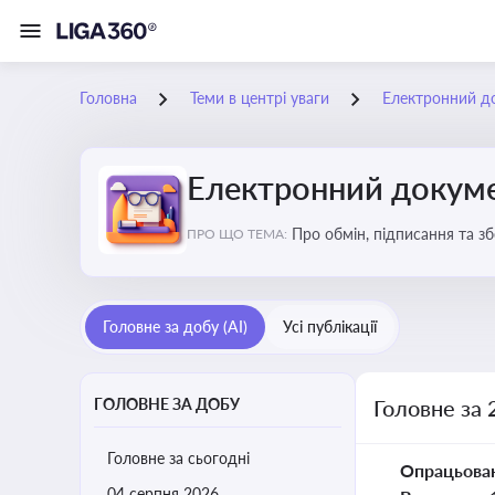
Головна
Теми в центрі уваги
Електронний д
Електронний докуме
Про обмін, підписання та з
ПРО ЩО ТЕМА:
Головне за добу (AI)
Усі публікації
ГОЛОВНЕ ЗА ДОБУ
Головне за 
Головне за сьогодні
Опрацьова
04 серпня 2026