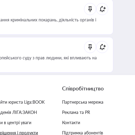
ння кримінальних покарань, діяльність органів і
опейського суду з прав людини, які впливають на
Співробітництво
айти юриста Liga:BOOK
Партнерська мережа
адемія ЛІГА:ЗАКОН
Реклама та PR
и в центрі уваги
Контакти
 рішення і продукти
Підтримка абонентів