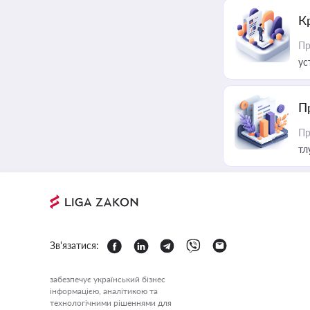
К
Пр
ус
П
Пр
тл
Зв'язатися:
забезпечує український бізнес
інформацією, аналітикою та
технологічними рішеннями для