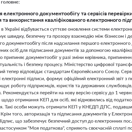
 головне:
 електронного документообігу та сервісів перевірки 
 та використання кваліфікованого електронного підпи
і в Україні відбувається суттєве оновлення системи електро
чує швидку, безпечну та прозору взаємодію між бізнесом і 
го документообігу після надсилання першого електронного 
них осіб для підписання документів за допомогою кваліфіко
 припиняє документообіг у разі зміни керівника, припиненн
туальність і безпеку процесу. Міністерство цифрової трансф
який тепер відповідає стандартам Європейського Союзу. Сервіс
 електронні підписи, формує офіційний електронний звіт з 
ощує роботу підприємців, юристів та державних службовців
. Рекомендується перейти на нову версію сервісу до 1 червн
 щодо отримання КЕП для осіб, які відмовились від податков
я. Такі особи можуть отримати КЕП у КНЕДП ДПС, подавши п
 Крім того, авторизація та підписання документів у Електро
Підпис, що забезпечує безпечний доступ до електронних пос
застосунком "Моя податкова", сприяють своєчасній сплаті 