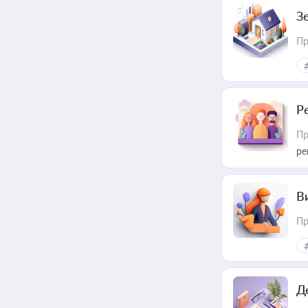
З
Пр
Р
Пр
ре
В
Пр
Д