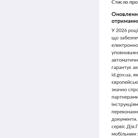
Стисло про
Оновлення
отримання
У 2026 роц
що забезпе
електронно
уповноваже
автоматично
гарантує ак
id.gov.ua, 
європейські
значно спр
партнерами
інструкціям
переконанн
документи.
сервіс Дія.
мобільним 