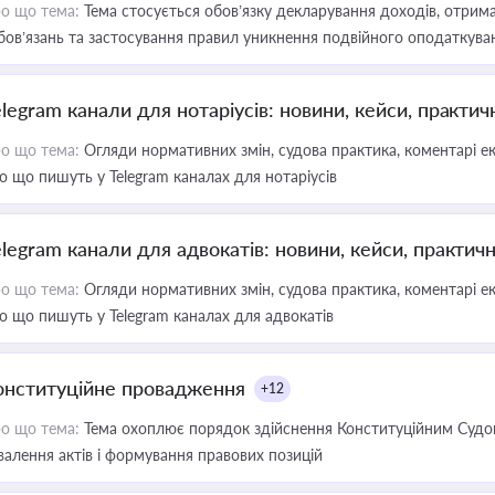
о що тема:
Тема стосується обов’язку декларування доходів, отрим
бов’язань та застосування правил уникнення подвійного оподаткува
elegram канали для нотаріусів: новини, кейси, практич
о що тема:
Огляди нормативних змін, судова практика, коментарі екс
о що пишуть у Telegram каналах для нотаріусів
elegram канали для адвокатів: новини, кейси, практич
о що тема:
Огляди нормативних змін, судова практика, коментарі екс
о що пишуть у Telegram каналах для адвокатів
онституційне провадження
+12
о що тема:
Тема охоплює порядок здійснення Конституційним Судом
валення актів і формування правових позицій