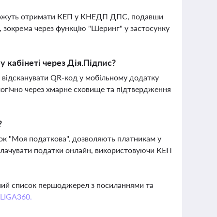
а можуть отримати КЕП у КНЕДП ДПС, подавши
, зокрема через функцію "Шеринг" у застосунку
 кабінеті через Дія.Підпис?
д, відсканувати QR-код у мобільному додатку
алогічно через хмарне сховище та підтвердження
?
унок "Моя податкова", дозволяють платникам у
сплачувати податки онлайн, використовуючи КЕП
вний список першоджерел з посиланнями та
 LIGA360.