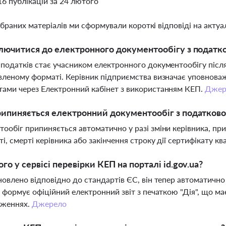
16 публікацій за 24 лютого
ібраних матеріалів ми сформували короткі відповіді на актуал
лючитися до електронного документообігу з податк
податків стає учасником електронного документообігу піс
вленому форматі. Керівник підприємства визначає уповноваж
ами через Електронний кабінет з використанням КЕП.
Джер
ипиняється електронний документообіг з податков
ообіг припиняється автоматично у разі зміни керівника, п
ті, смерті керівника або закінчення строку дії сертифікату к
го у сервісі перевірки КЕП на порталі id.gov.ua?
новлено відповідно до стандартів ЄС, він тепер автоматично 
і формує офіційний електронний звіт з печаткою "Дія", що м
дженнях.
Джерело