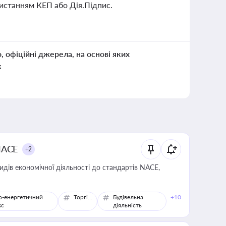
ристанням КЕП або Дія.Підпис.
о, офіційні джерела, на основі яких
к
NACE
+2
идів економічної діяльності до стандартів NACE,
о-енергетичний
Торгівля
Будівельна
+10
кс
діяльність