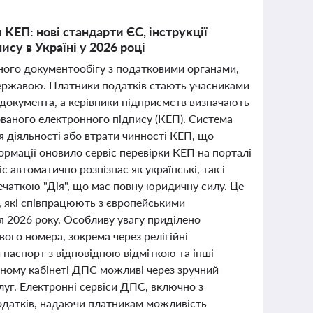
КЕП: нові стандарти ЄС, інструкції
су в Україні у 2026 році
нного документообігу з податковими органами,
державою. Платники податків стають учасниками
документа, а керівники підприємств визначають
ваного електронного підпису (КЕП). Система
я діяльності або втрати чинності КЕП, що
ормації оновило сервіс перевірки КЕП на порталі
 автоматично розпізнає як українські, так і
печаткою "Дія", що має повну юридичну силу. Це
, які співпрацюють з європейськими
я 2026 року. Особливу увагу приділено
ого номера, зокрема через релігійні
аспорт з відповідною відміткою та інші
нному кабінеті ДПС можливі через зручний
луг. Електронні сервіси ДПС, включно з
податків, надаючи платникам можливість