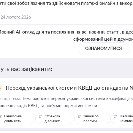
ти свої зобов'язання та здійснювати платежі онлайн з вико
,
24 лютого 2026
Повний AI-огляд дня та посилання на всі новини, статті, віде
сформований цей підсумо
ОЗНАЙОМИТИСЯ
уть вас зацікавити:
Перехід української системи КВЕД до стандартів 
о що тема:
Тема охоплює перехід української системи класифікації в
овлення кодів КВЕД та пов'язані нормативні зміни
Банківська
Страхова
Фінансові
Паливн
діяльність
діяльність
послуги
компле