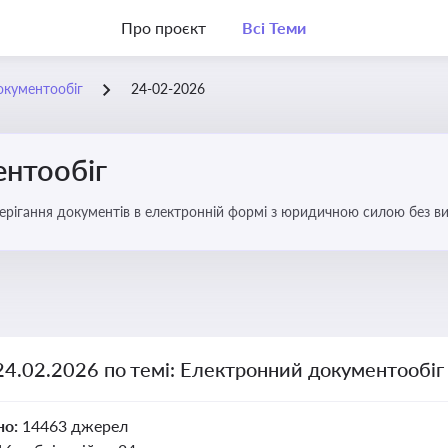
Про проєкт
Всі Теми
окументообіг
24-02-2026
нтообіг
берігання документів в електронній формі з юридичною силою без в
24.02.2026 по темі: Електронний документообіг
но:
14463 джерел