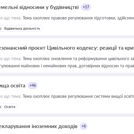
емельні відносини у будівництві
+17
о що тема:
Тема охоплює правове регулювання підготовки, здійсненн
Будівельна діяльність
езонансний проєкт Цивільного кодексу: реакції та кр
о що тема:
Тема охоплює оновлення та реформування цивільного за
гулювання майнових і немайнових прав, договірних відносин та прав
ища освіта
+46
о що тема:
Тема охоплює правове регулювання системи вищої освіти, о
Освіта
екларування іноземних доходів
+6