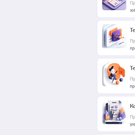
Пр
зо
T
Пр
пр
T
Пр
пр
К
Пр
ух