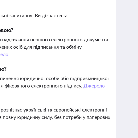
ьні запитання. Ви дізнаєтесь:
овою?
ля надсилання першого електронного документа
ених осіб для підписання та обміну
ело
ою?
рипинення юридичної особи або підприємницької
валіфікованого електронного підпису.
Джерело
розпізнає українські та європейські електронні
ає повну юридичну силу, без потреби у паперових