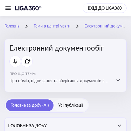
ВХІД ДО LIGA360
Головна
Теми в центрі уваги
Електронний документообіг
Електронний документообіг
ПРО ЩО ТЕМА:
Про обмін, підписання та зберігання документів в
електронній формі з юридичною силою без
використання паперу
Головне за добу (AI)
Усі публікації
ГОЛОВНЕ ЗА ДОБУ