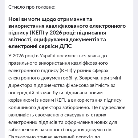
Стисло про головне:
Нові вимоги щодо отримання та
використання кваліфікованого електронного
підпису (КЕП) у 2026 році: підписання
звітності, оцифрування документів та
електронні сервіси ДПС
У 2026 році в Україні посилюється увага до
правильного використання кваліфікованого
електронного підпису (КЕП) у різних сферах
електронного документообігу. Зокрема, при зміні
директора підприємства фінансова звітність за
попередній рік має бути підписана новим
керівником із новим КЕП, а використання підпису
колишнього директора заборонено. Це підкреслює
важливість своєчасного скасування старих
електронних підписів та оформлення нових для
забезпечення законності подання документів.
Паралельно триває активний перехід до