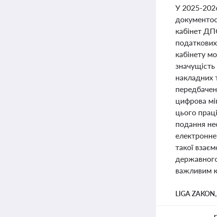
У 2025-2026
документоо
кабінет ДП
податкових 
кабінету м
значущість
накладних 
передбачена
цифрова міг
цього прац
подання не
електронне
такої взаєм
державного
важливим к
LIGA ZAKON