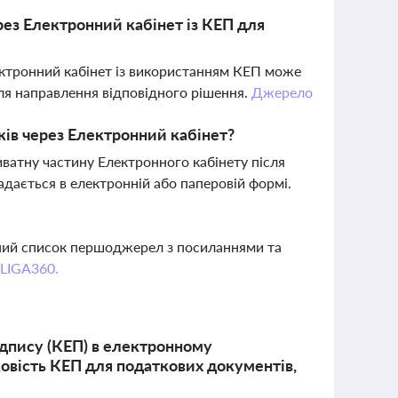
рез Електронний кабінет із КЕП для
лектронний кабінет із використанням КЕП може
сля направлення відповідного рішення.
Джерело
жів через Електронний кабінет?
ватну частину Електронного кабінету після
адається в електронній або паперовій формі.
вний список першоджерел з посиланнями та
 LIGA360.
ідпису (КЕП) в електронному
ковість КЕП для податкових документів,