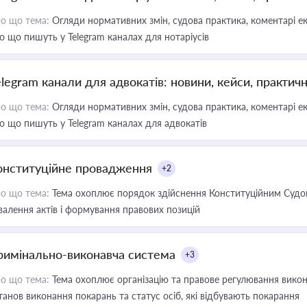
о що тема:
Огляди нормативних змін, судова практика, коментарі екс
о що пишуть у Telegram каналах для нотаріусів
elegram канали для адвокатів: новини, кейси, практич
о що тема:
Огляди нормативних змін, судова практика, коментарі екс
о що пишуть у Telegram каналах для адвокатів
онституційне провадження
+2
о що тема:
Тема охоплює порядок здійснення Конституційним Судом
валення актів і формування правових позицій
римінально-виконавча система
+3
о що тема:
Тема охоплює організацію та правове регулювання викона
танов виконання покарань та статус осіб, які відбувають покарання