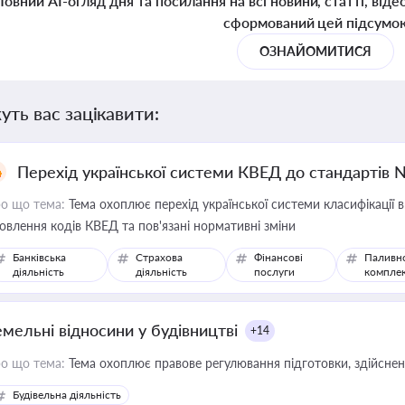
Повний AI-огляд дня та посилання на всі новини, статті, віде
сформований цей підсумо
ОЗНАЙОМИТИСЯ
уть вас зацікавити:
Перехід української системи КВЕД до стандартів 
о що тема:
Тема охоплює перехід української системи класифікації в
овлення кодів КВЕД та пов'язані нормативні зміни
Банківська
Страхова
Фінансові
Паливн
діяльність
діяльність
послуги
компле
емельні відносини у будівництві
+14
о що тема:
Тема охоплює правове регулювання підготовки, здійсненн
Будівельна діяльність