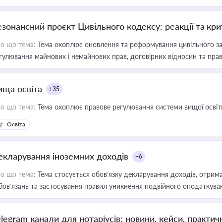
езонансний проєкт Цивільного кодексу: реакції та кр
о що тема:
Тема охоплює оновлення та реформування цивільного за
гулювання майнових і немайнових прав, договірних відносин та прав
ища освіта
+35
о що тема:
Тема охоплює правове регулювання системи вищої освіти, о
Освіта
екларування іноземних доходів
+6
о що тема:
Тема стосується обов’язку декларування доходів, отрим
бов’язань та застосування правил уникнення подвійного оподаткува
elegram канали для нотаріусів: новини, кейси, практич