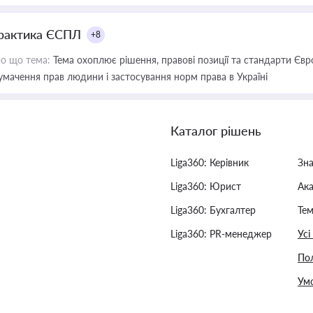
рактика ЄСПЛ
+8
о що тема:
Тема охоплює рішення, правові позиції та стандарти Євр
умачення прав людини і застосування норм права в Україні
Каталог рішень
Liga360: Керівник
Зн
Liga360: Юрист
Ак
Liga360: Бухгалтер
Тем
Liga360: PR-менеджер
Усі
Пол
Умо