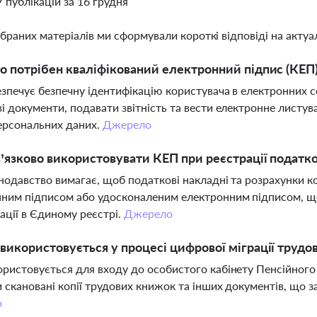
7 публікацій за 16 грудня
ібраних матеріалів ми сформували короткі відповіді на актуал
о потрібен кваліфікований електронний підпис (КЕП)
зпечує безпечну ідентифікацію користувача в електронних 
і документи, подавати звітність та вести електронне листу
ерсональних даних.
Джерело
’язково використовувати КЕП при реєстрації податк
онодавство вимагає, щоб податкові накладні та розрахунки к
ним підписом або удосконаленим електронним підписом, що 
рації в Єдиному реєстрі.
Джерело
використовується у процесі цифрової міграції труд
ристовується для входу до особистого кабінету Пенсійного
 скановані копії трудових книжок та інших документів, що за
о