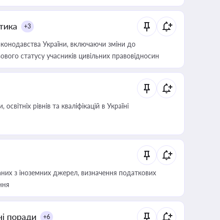
итика
+3
конодавства України, включаючи зміни до
ового статусу учасників цивільних правовідносин
світніх рівнів та кваліфікацій в Україні
аних з іноземних джерел, визначення податкових
ння
ні поради
+6