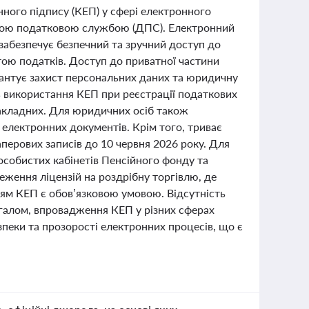
нного підпису (КЕП) у сфері електронного
вною податковою службою (ДПС). Електронний
забезпечує безпечний та зручний доступ до
тою податків. Доступ до приватної частини
рантує захист персональних даних та юридичну
ь використання КЕП при реєстрації податкових
накладних. Для юридичних осіб також
 електронних документів. Крім того, триває
перових записів до 10 червня 2026 року. Для
собистих кабінетів Пенсійного фонду та
ження ліцензій на роздрібну торгівлю, де
ням КЕП є обов’язковою умовою. Відсутність
Загалом, впровадження КЕП у різних сферах
пеки та прозорості електронних процесів, що є