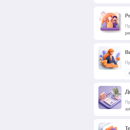
Р
Пр
ре
В
Пр
Д
Пр
зо
T