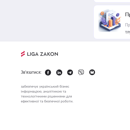
П
Пр
тл
Зв'язатися:
забезпечує український бізнес
інформацією, аналітикою та
технологічними рішеннями для
ефективної та безпечної роботи.