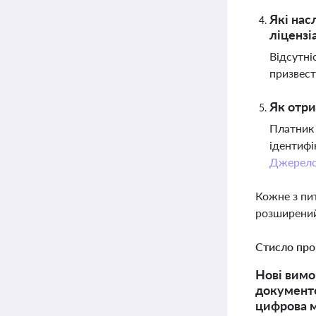
Які нас
ліцензі
Відсутні
призвест
Як отри
Платник 
ідентифі
Джерел
Кожне з пи
розширений
Стисло про
Нові вимо
документо
цифрова м