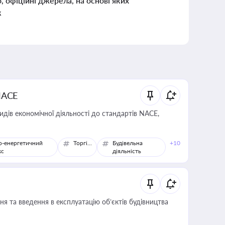
о, офіційні джерела, на основі яких
к
NACE
идів економічної діяльності до стандартів NACE,
о-енергетичний
Торгівля
Будівельна
+10
кс
діяльність
я та введення в експлуатацію об’єктів будівництва