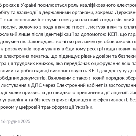
 роках в Україні посилюється роль кваліфікованого електро
бігу та взаємодії з державними органами, зокрема Держа
С стає основним інструментом для платників податків, який 
послуг, включно з поданням звітності, листуванням та спла
ожливий лише після ідентифікації за допомогою КЕП, що га
 документів. Законодавство чітко регламентує обов’язковіст
та розрахунків коригування в Єдиному реєстрі податкових 
 електронна печатка, що підвищує рівень довіри та безпеки
рація трудових книжок, яка передбачає оцифрування всіх па
івники та роботодавці використовують КЕП для доступу до о
обхідних документів. Важливим є також новий порядок збере
 листування з ДПС через Електронний кабінет із застосуван
одії може призвести до швидкого припинення дії ліцензії. 
 управління та бізнесу сприяє підвищенню ефективності, без
роком у цифровій трансформації України.
,
16 грудня 2025