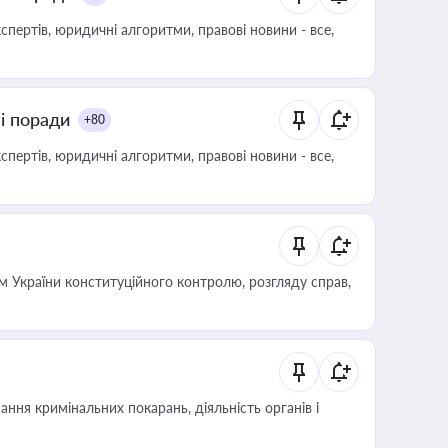
пертів, юридичні алгоритми, правові новини - все,
ні поради
+80
пертів, юридичні алгоритми, правові новини - все,
 України конституційного контролю, розгляду справ,
ння кримінальних покарань, діяльність органів і