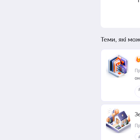
Теми, які мож
Пр
он
З
Пр