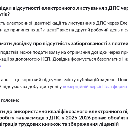
лідки відсутності електронного листування з ДПС че
атів?
сть електронної ідентифікації та листування з ДПС через Е
и до припинення дії ліцензії вже на другий робочий день пі
мати довідку про відсутність заборгованості з плате
податків може подати заяву на отримання довідки через при
кації за допомогою КЕП. Довідка формується безоплатно і н
о
тань — це короткий підсумок змісту публікацій за день. По
 підсумок за добу доступні у
комерційній версії Платформи
 головне:
ги до використання кваліфікованого електронного п
обігу та взаємодії з ДПС у 2025-2026 роках: обов’яз
іграція трудових книжок та збереження ліцензій