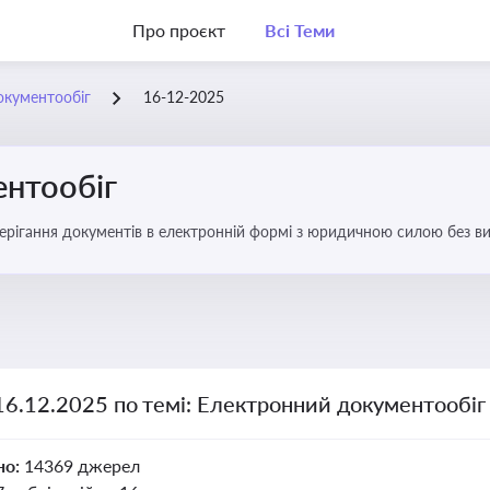
Про проєкт
Всі Теми
окументообіг
16-12-2025
нтообіг
берігання документів в електронній формі з юридичною силою без в
16.12.2025 по темі: Електронний документообіг
но:
14369 джерел