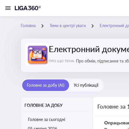
Головна
Теми в центрі уваги
Електронний д
Електронний докуме
Про обмін, підписання та з
ПРО ЩО ТЕМА:
Головне за добу (AI)
Усі публікації
ГОЛОВНЕ ЗА ДОБУ
Головне за 
Головне за сьогодні
Опрацьова
05 серпня 2026