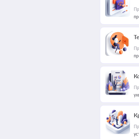
Пр
пр
T
Пр
пр
К
Пр
ух
К
Пр
ус