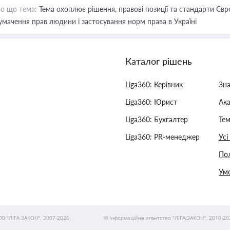
о що тема:
Тема охоплює рішення, правові позиції та стандарти Євр
умачення прав людини і застосування норм права в Україні
Каталог рішень
Liga360: Керівник
Зн
Liga360: Юрист
Ак
Liga360: Бухгалтер
Тем
Liga360: PR-менеджер
Усі
Пол
Умо
ОВ "ЛІГА ЗАКОН", 2007-2026.
© Інформаційне агентство "ЛІГА:ЗАКОН", 2010-20