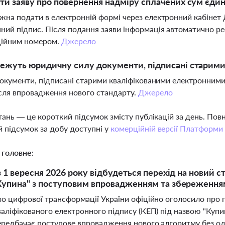
ти заяву про повернення надміру сплачених сум єди
жна подати в електронній формі через електронний кабінет
ний підпис. Після подання заяви інформація автоматично ре
ційним номером.
Джерело
ежуть юридичну силу документи, підписані старим
 документи, підписані старими кваліфікованими електронним
ісля впровадження нового стандарту.
Джерело
тань — це короткий підсумок змісту публікацій за день. По
 підсумок за добу доступні у
комерційній версії Платформи
 головне:
 з 1 вересня 2026 року відбудеться перехід на новий 
Купина" з поступовим впровадженням та збереження
во цифрової трансформації України офіційно оголосило про 
аліфікованого електронного підпису (КЕП) під назвою "Купина
ередбачає поступове впровадження нового алгоритму без о