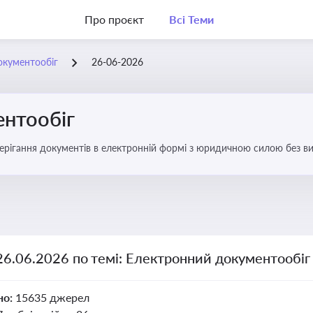
Про проєкт
Всі Теми
окументообіг
26-06-2026
нтообіг
берігання документів в електронній формі з юридичною силою без в
26.06.2026 по темі: Електронний документообіг
но:
15635 джерел