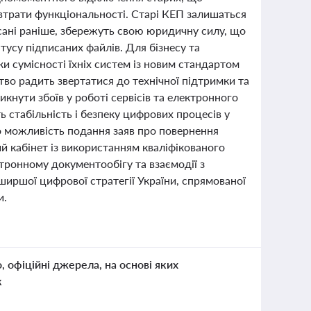
втрати функціональності. Старі КЕП залишаться
исані раніше, збережуть свою юридичну силу, що
тусу підписаних файлів. Для бізнесу та
и сумісності їхніх систем із новим стандартом
тво радить звертатися до технічної підтримки та
кнути збоїв у роботі сервісів та електронного
ь стабільність і безпеку цифрових процесів у
о можливість подання заяв про повернення
й кабінет із використанням кваліфікованого
тронному документообігу та взаємодії з
иршої цифрової стратегії України, спрямованої
и.
о, офіційні джерела, на основі яких
к