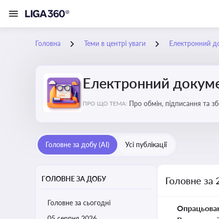
Головна
Теми в центрі уваги
Електронний д
Електронний докуме
Про обмін, підписання та з
ПРО ЩО ТЕМА:
Головне за добу (AI)
Усі публікації
ГОЛОВНЕ ЗА ДОБУ
Головне за 
Головне за сьогодні
Опрацьова
05 серпня 2026