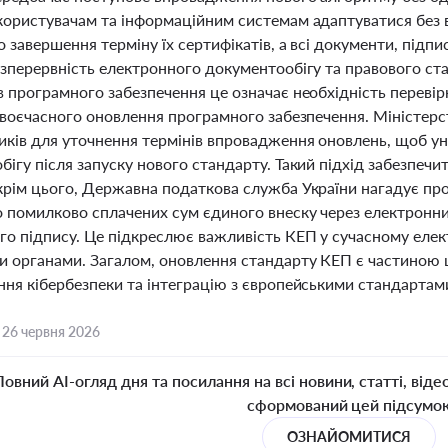
користувачам та інформаційним системам адаптуватися без 
 завершення терміну їх сертифікатів, а всі документи, підп
зперервність електронного документообігу та правового ста
 програмного забезпечення це означає необхідність перевірк
своєчасного оновлення програмного забезпечення. Міністерс
ків для уточнення термінів впровадження оновлень, щоб уни
ігу після запуску нового стандарту. Такий підхід забезпечит
крім цього, Державна податкова служба України нагадує пр
о помилково сплачених сум єдиного внеску через електронни
го підпису. Це підкреслює важливість КЕП у сучасному елек
 органами. Загалом, оновлення стандарту КЕП є частиною ш
ння кібербезпеки та інтеграцію з європейськими стандартам
,
26 червня 2026
Повний AI-огляд дня та посилання на всі новини, статті, віде
сформований цей підсумо
ОЗНАЙОМИТИСЯ