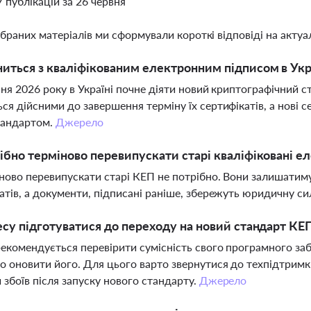
7 публікацій за 26 червня
ібраних матеріалів ми сформували короткі відповіді на актуал
иться з кваліфікованим електронним підписом в Укра
сня 2026 року в Україні почне діяти новий криптографічний с
ся дійсними до завершення терміну їх сертифікатів, а нові 
тандартом.
Джерело
ібно терміново перевипускати старі кваліфіковані е
іново перевипускати старі КЕП не потрібно. Вони залишатиму
атів, а документи, підписані раніше, збережуть юридичну си
есу підготуватися до переходу на новий стандарт КЕ
рекомендується перевірити сумісність свого програмного за
о оновити його. Для цього варто звернутися до техпідтрим
 збоїв після запуску нового стандарту.
Джерело