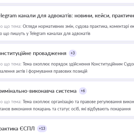
elegram канали для адвокатів: новини, кейси, практич
о що тема:
Огляди нормативних змін, судова практика, коментарі екс
о що пишуть у Telegram каналах для адвокатів
онституційне провадження
+3
о що тема:
Тема охоплює порядок здійснення Конституційним Судом
валення актів і формування правових позицій
римінально-виконавча система
+6
о що тема:
Тема охоплює організацію та правове регулювання викона
танов виконання покарань та статус осіб, які відбувають покарання
рактика ЄСПЛ
+13