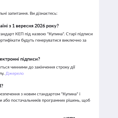
ьні запитання. Ви дізнаєтесь:
їні з 1 вересня 2026 року?
тандарт КЕП під назвою "Купина". Старі підписи
сертифікати будуть генеруватися виключно за
лектронні підписи?
ться чинними до закінчення строку дії
лу.
Джерело
П?
безпечення з новим стандартом "Купина" і
ки або постачальників програмних рішень, щоб