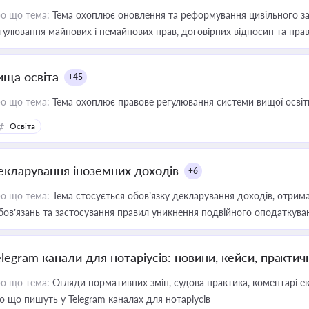
о що тема:
Тема охоплює оновлення та реформування цивільного за
гулювання майнових і немайнових прав, договірних відносин та прав
ища освіта
+45
о що тема:
Тема охоплює правове регулювання системи вищої освіти, о
Освіта
екларування іноземних доходів
+6
о що тема:
Тема стосується обов’язку декларування доходів, отрим
бов’язань та застосування правил уникнення подвійного оподаткува
elegram канали для нотаріусів: новини, кейси, практич
о що тема:
Огляди нормативних змін, судова практика, коментарі екс
о що пишуть у Telegram каналах для нотаріусів