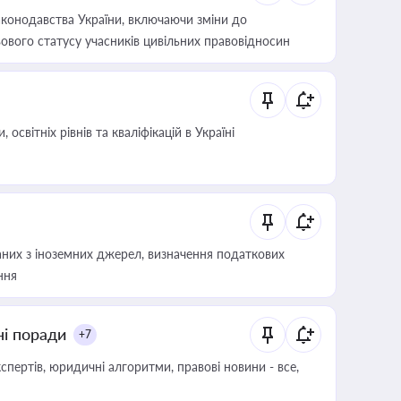
конодавства України, включаючи зміни до
ового статусу учасників цивільних правовідносин
світніх рівнів та кваліфікацій в Україні
аних з іноземних джерел, визначення податкових
ння
ні поради
+7
пертів, юридичні алгоритми, правові новини - все,