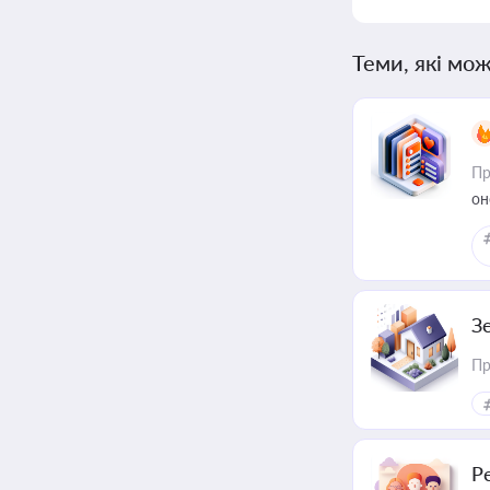
Теми, які мож
Пр
он
З
Пр
Р