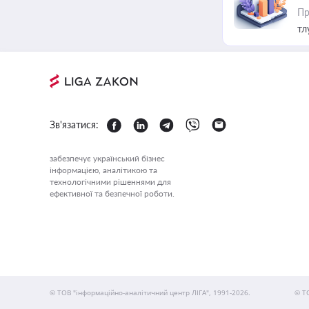
Пр
тл
Зв'язатися:
забезпечує український бізнес
інформацією, аналітикою та
технологічними рішеннями для
ефективної та безпечної роботи.
© ТОВ "інформаційно-аналітичний центр ЛІГА", 1991-2026.
© Т