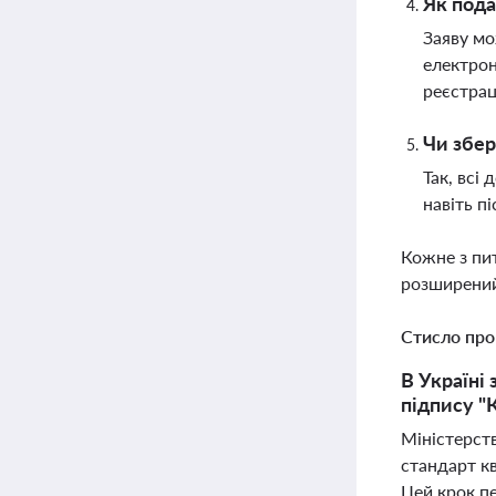
Як пода
Заяву мо
електрон
реєстра
Чи збер
Так, всі
навіть п
Кожне з пи
розширений
Стисло про
В Україні
підпису "
Міністерст
стандарт кв
Цей крок п