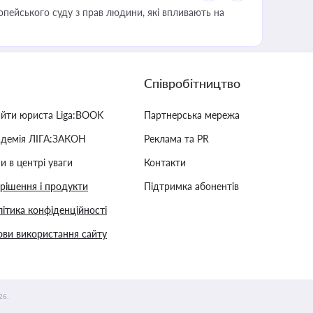
опейського суду з прав людини, які впливають на
Співробітництво
айти юриста Liga:BOOK
Партнерська мережа
адемія ЛІГА:ЗАКОН
Реклама та PR
и в центрі уваги
Контакти
 рішення і продукти
Підтримка абонентів
ітика конфіденційності
ви використання сайту
26.