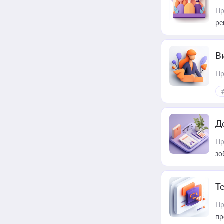
Пр
ре
В
Пр
Д
Пр
зо
T
Пр
пр