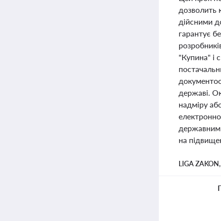
дозволить 
дійсними до
гарантує бе
розробників
"Купина" і 
постачальни
документооб
державі. О
надміру аб
електронно
державними
на підвище
LIGA ZAKON