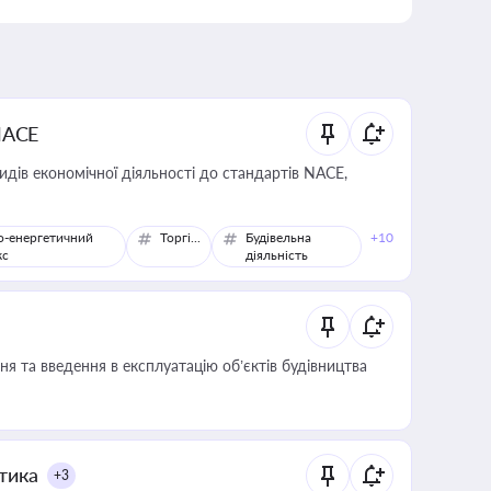
NACE
идів економічної діяльності до стандартів NACE,
о-енергетичний
Торгівля
Будівельна
+10
кс
діяльність
я та введення в експлуатацію об’єктів будівництва
итика
+3