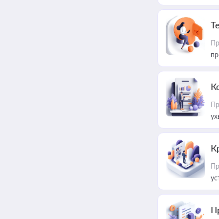
T
Пр
пр
К
Пр
ух
К
Пр
ус
П