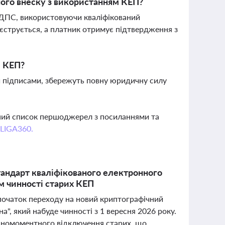
ного внеску з використанням КЕП?
 ДПС, використовуючи кваліфікований
єструється, а платник отримує підтвердження з
и КЕП?
и підписами, збережуть повну юридичну силу
вний список першоджерел з посиланнями та
 LIGA360.
стандарт кваліфікованого електронного
м чинності старих КЕП
початок переходу на новий криптографічний
", який набуде чинності з 1 вересня 2026 року.
дномоментного відключення старих, що