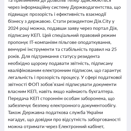
через інформаційну систему Держводагентства, що
підвищує прозорість і ефективність взаємодії
бізнесу з державою. Стати резидентом Дія.City у
2024 році можна, подавши заяву через портал Дія,
підписану КЕП. Цей спеціальний правовий режим
пропонує IT-компаніям пільгове оподаткування,
венчурні інструменти та стабільність правил на 25
років. Для підтримання статусу резидента
необхідно щороку подавати звітність, підписану
кваліфікованим електронним підписом, що гарантує
легальність і прозорість процесу. У сфері податкової
звітності ФОП зобов’язані підписувати документи
власним КЕП, навіть якщо наймають бухгалтера.
Передача КЕП стороннім особам заборонена, що
забезпечує безпеку електронного документообігу.
Також Державна податкова служба України
нагадує, що довідки про відсутність заборгованості
можна отримати через Електронний кабінет,