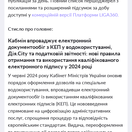
публікацій за день. Повний список першоджерел з
посиланнями та розширений підсумок за добу
доступні у
комерційній версії Платформи LIGA360.
Стисло про головне:
Кабмін впроваджує електронний
документообіг з КЕП у водокористуванні,
Дія.City та податковій звітності: нові правила
отримання та використання кваліфікованого
електронного підпису у 2024 році
У червні 2024 року Кабінет Міністрів України оновив
порядок оформлення дозволів на спеціальне
водокористування, впровадивши електронний
документообіг із використанням кваліфікованих
електронних підписів (КЕП). Це нововведення
спрямоване на цифровізацію адміністративних
послуг, спрощення процедур та відповідність
європейським стандартам. Видача, переоформлення
та припинення дії дозволів тепер здійснюються