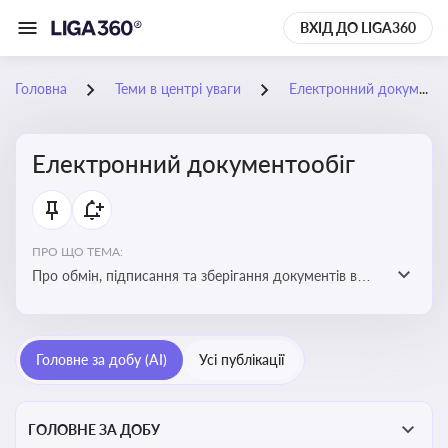
ВХІД ДО LIGA360
Головна
Теми в центрі уваги
Електронний документообіг
Електронний документообіг
ПРО ЩО ТЕМА:
Про обмін, підписання та зберігання документів в
електронній формі з юридичною силою без
використання паперу
Головне за добу (AI)
Усі публікації
ГОЛОВНЕ ЗА ДОБУ