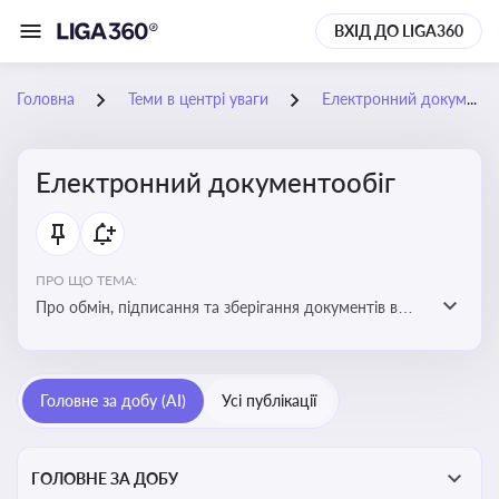
ВХІД ДО LIGA360
Головна
Теми в центрі уваги
Електронний документообіг
Електронний документообіг
ПРО ЩО ТЕМА:
Про обмін, підписання та зберігання документів в
електронній формі з юридичною силою без
використання паперу
Головне за добу (AI)
Усі публікації
ГОЛОВНЕ ЗА ДОБУ