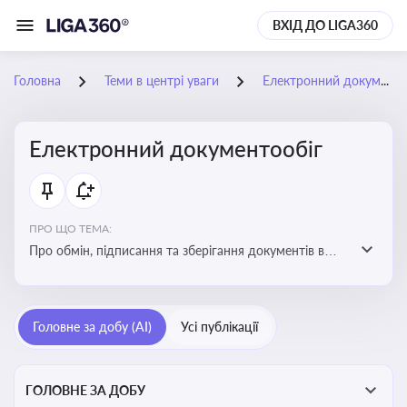
ВХІД ДО LIGA360
Головна
Теми в центрі уваги
Електронний документообіг
Електронний документообіг
ПРО ЩО ТЕМА:
Про обмін, підписання та зберігання документів в
електронній формі з юридичною силою без
використання паперу
Головне за добу (AI)
Усі публікації
ГОЛОВНЕ ЗА ДОБУ