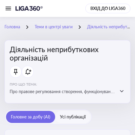
ВХІД ДО LIGA360
Головна
Теми в центрі уваги
Діяльність неприбуткових організацій
Діяльність неприбуткових
організацій
ПРО ЩО ТЕМА:
Про правове регулювання створення, функціонування
та податковий статус неприбуткових організацій
Головне за добу (AI)
Усі публікації