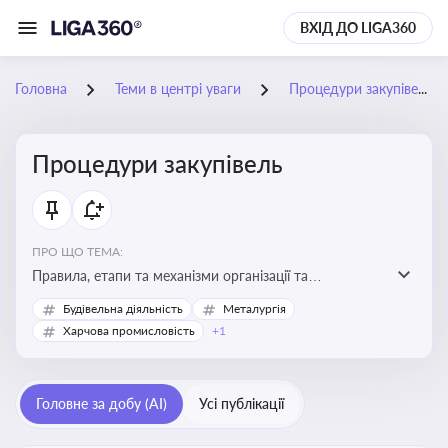
ВХІД ДО LIGA360
Головна
Теми в центрі уваги
Процедури закупівель
Процедури закупівель
ПРО ЩО ТЕМА:
Правила, етапи та механізми організації та
проведення закупівель товарів, робіт та послуг за
Будівельна діяльність
Металургія
державні чи публічні кошти
Харчова промисловість
+1
Головне за добу (AI)
Усі публікації