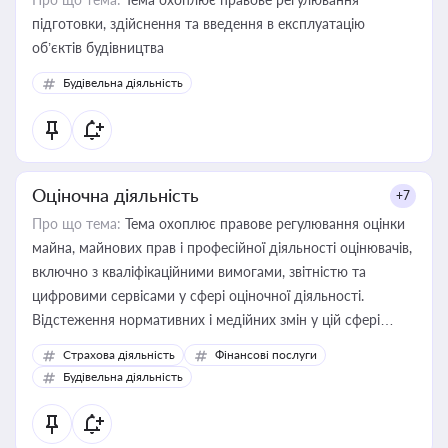
підготовки, здійснення та введення в експлуатацію
об’єктів будівництва
Будівельна діяльність
Оціночна діяльність
+7
Про що тема:
Тема охоплює правове регулювання оцінки
майна, майнових прав і професійної діяльності оцінювачів,
включно з кваліфікаційними вимогами, звітністю та
цифровими сервісами у сфері оціночної діяльності.
Відстеження нормативних і медійних змін у цій сфері
корисне для власника бізнесу, керівника, юриста або
Страхова діяльність
Фінансові послуги
бухгалтера під час оподаткування, приватизації, оренди
Будівельна діяльність
державного майна, корпоративних угод і перевірки
статусу суб'єктів оціночної діяльності