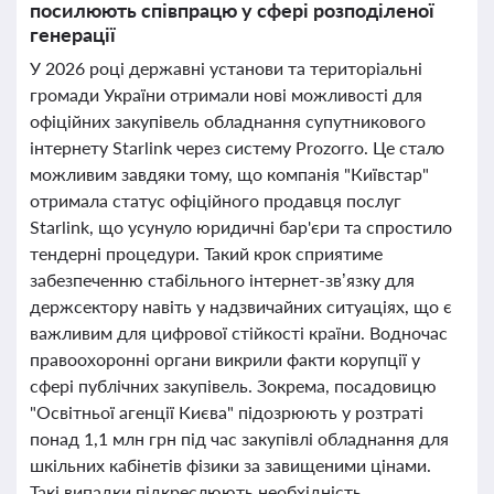
посилюють співпрацю у сфері розподіленої
генерації
У 2026 році державні установи та територіальні
громади України отримали нові можливості для
офіційних закупівель обладнання супутникового
інтернету Starlink через систему Prozorro. Це стало
можливим завдяки тому, що компанія "Київстар"
отримала статус офіційного продавця послуг
Starlink, що усунуло юридичні бар'єри та спростило
тендерні процедури. Такий крок сприятиме
забезпеченню стабільного інтернет-зв’язку для
держсектору навіть у надзвичайних ситуаціях, що є
важливим для цифрової стійкості країни. Водночас
правоохоронні органи викрили факти корупції у
сфері публічних закупівель. Зокрема, посадовицю
"Освітньої агенції Києва" підозрюють у розтраті
понад 1,1 млн грн під час закупівлі обладнання для
шкільних кабінетів фізики за завищеними цінами.
Такі випадки підкреслюють необхідність