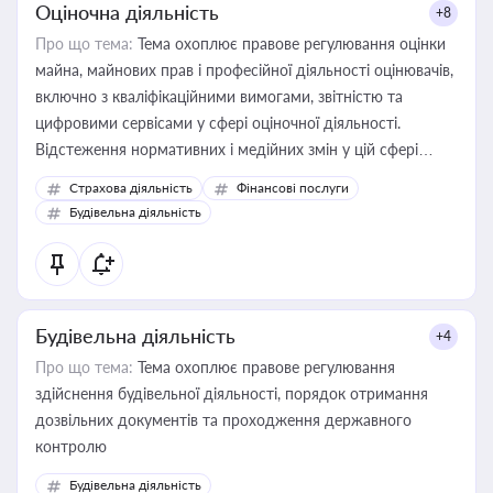
Оціночна діяльність
+8
Про що тема:
Тема охоплює правове регулювання оцінки
майна, майнових прав і професійної діяльності оцінювачів,
включно з кваліфікаційними вимогами, звітністю та
цифровими сервісами у сфері оціночної діяльності.
Відстеження нормативних і медійних змін у цій сфері
корисне для власника бізнесу, керівника, юриста або
Страхова діяльність
Фінансові послуги
бухгалтера під час оподаткування, приватизації, оренди
Будівельна діяльність
державного майна, корпоративних угод і перевірки
статусу суб'єктів оціночної діяльності
Будівельна діяльність
+4
Про що тема:
Тема охоплює правове регулювання
здійснення будівельної діяльності, порядок отримання
дозвільних документів та проходження державного
контролю
Будівельна діяльність