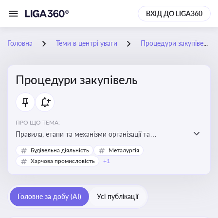
ВХІД ДО LIGA360
Головна
Теми в центрі уваги
Процедури закупівель
Процедури закупівель
ПРО ЩО ТЕМА:
Правила, етапи та механізми організації та
проведення закупівель товарів, робіт та послуг за
Будівельна діяльність
Металургія
державні чи публічні кошти
Харчова промисловість
+1
Головне за добу (AI)
Усі публікації