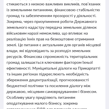
стикаються з низкою важливих викликів, пов’язаних
із земельними питаннями, фінансовою стабільністю
громад та забезпеченням прозорості у діяльності.
Зокрема, через призупинення роботи Державного
земельного кадастру передача земельних ділянок
військовим наразі неможлива, що впливає на
реалізацію їхніх прав на безкоштовне отримання
землі. Це питання є актуальним для органів місцевої
влади, які відповідають за розподіл земельних
ресурсів. Фінансова спроможність територіальних
громад залишається ключовим фактором їхньої
ефективності. Муніципальні діалоги на Прикарпатті
та інших регіонах підкреслюють необхідність
збереження децентралізації, прогнозованості
бюджетної політики та посилення діалогу між
державою, місцевим самоврядуванням і бізнесом.
Особливу увагу приділяють питанням
оподаткування малого бізнесу, зокрема
запровадженню ПДВ для платників єдиного