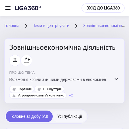
ВХІД ДО LIGA360
Головна
Теми в центрі уваги
Зовнішньоекономічна діяльність
Зовнішньоекономічна діяльність
ПРО ЩО ТЕМА:
Взаємодія країни з іншими державами в економічній
сфері, включаючи експорт та імпорт товарів і послуг,
Торгівля
IT-індустрія
міжнародні фінансові операції, інвестиції, торгівлю,
Агропромисловий комплекс
+2
митне регулювання
Головне за добу (AI)
Усі публікації