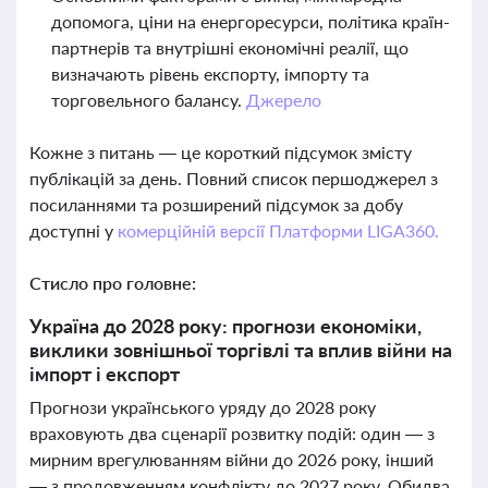
допомога, ціни на енергоресурси, політика країн-
партнерів та внутрішні економічні реалії, що
визначають рівень експорту, імпорту та
торговельного балансу.
Джерело
Кожне з питань — це короткий підсумок змісту
публікацій за день. Повний список першоджерел з
посиланнями та розширений підсумок за добу
доступні у
комерційній версії Платформи LIGA360.
Стисло про головне:
Україна до 2028 року: прогнози економіки,
виклики зовнішньої торгівлі та вплив війни на
імпорт і експорт
Прогнози українського уряду до 2028 року
враховують два сценарії розвитку подій: один — з
мирним врегулюванням війни до 2026 року, інший
— з продовженням конфлікту до 2027 року. Обидва