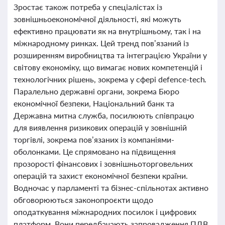
Зростає також потреба у спеціалістах із
зовнішньоекономічної діяльності, які можуть
ефективно працювати як на внутрішньому, так і на
міжнародному ринках. Цей тренд пов’язаний із
розширенням виробництва та інтеграцією України у
світову економіку, що вимагає нових компетенцій і
технологічних рішень, зокрема у сфері defence-tech.
Паралельно державні органи, зокрема Бюро
економічної безпеки, Національний банк та
Державна митна служба, посилюють співпрацю
для виявлення ризикових операцій у зовнішній
торгівлі, зокрема пов’язаних із компаніями-
оболонками. Це спрямовано на підвищення
прозорості фінансових і зовнішньоторговельних
операцій та захист економічної безпеки країни.
Водночас у парламенті та бізнес-спільнотах активно
обговорюються законопроєкти щодо
оподаткування міжнародних посилок і цифрових
платформ. Вони передбачають запровадження ПДВ