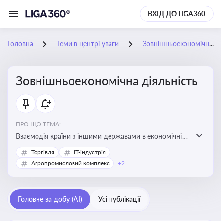
ВХІД ДО LIGA360
Головна
Теми в центрі уваги
Зовнішньоекономічна діяльність
Зовнішньоекономічна діяльність
ПРО ЩО ТЕМА:
Взаємодія країни з іншими державами в економічній
сфері, включаючи експорт та імпорт товарів і послуг,
Торгівля
IT-індустрія
міжнародні фінансові операції, інвестиції, торгівлю,
Агропромисловий комплекс
+2
митне регулювання
Головне за добу (AI)
Усі публікації