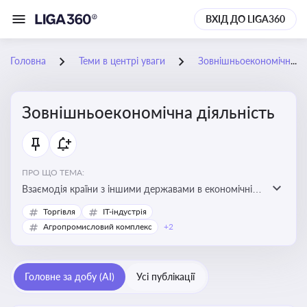
ВХІД ДО LIGA360
Головна
Теми в центрі уваги
Зовнішньоекономічна діяльність
Зовнішньоекономічна діяльність
ПРО ЩО ТЕМА:
Взаємодія країни з іншими державами в економічній
сфері, включаючи експорт та імпорт товарів і послуг,
Торгівля
IT-індустрія
міжнародні фінансові операції, інвестиції, торгівлю,
Агропромисловий комплекс
+2
митне регулювання
Головне за добу (AI)
Усі публікації