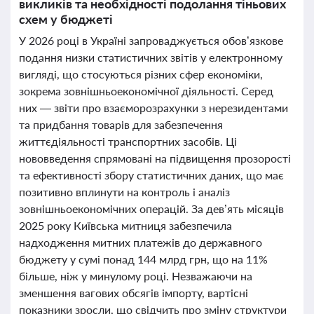
викликів та необхідності подолання тіньових
схем у бюджеті
У 2026 році в Україні запроваджується обов’язкове
подання низки статистичних звітів у електронному
вигляді, що стосуються різних сфер економіки,
зокрема зовнішньоекономічної діяльності. Серед
них — звіти про взаєморозрахунки з нерезидентами
та придбання товарів для забезпечення
життєдіяльності транспортних засобів. Ці
нововведення спрямовані на підвищення прозорості
та ефективності збору статистичних даних, що має
позитивно вплинути на контроль і аналіз
зовнішньоекономічних операцій. За дев’ять місяців
2025 року Київська митниця забезпечила
надходження митних платежів до державного
бюджету у сумі понад 144 млрд грн, що на 11%
більше, ніж у минулому році. Незважаючи на
зменшення вагових обсягів імпорту, вартісні
показники зросли, що свідчить про зміну структури