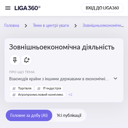
ВХІД ДО LIGA360
Головна
Теми в центрі уваги
Зовнішньоекономічна діяльність
Зовнішньоекономічна діяльність
ПРО ЩО ТЕМА:
Взаємодія країни з іншими державами в економічній
сфері, включаючи експорт та імпорт товарів і послуг,
Торгівля
IT-індустрія
міжнародні фінансові операції, інвестиції, торгівлю,
Агропромисловий комплекс
+2
митне регулювання
Головне за добу (AI)
Усі публікації