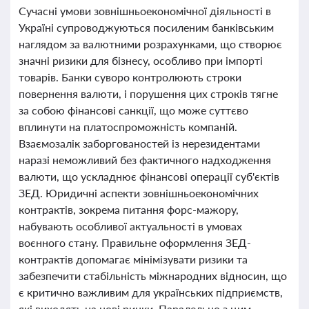
Сучасні умови зовнішньоекономічної діяльності в
Україні супроводжуються посиленим банківським
наглядом за валютними розрахунками, що створює
значні ризики для бізнесу, особливо при імпорті
товарів. Банки суворо контролюють строки
повернення валюти, і порушення цих строків тягне
за собою фінансові санкції, що може суттєво
вплинути на платоспроможність компаній.
Взаємозалік заборгованостей із нерезидентами
наразі неможливий без фактичного надходження
валюти, що ускладнює фінансові операції суб'єктів
ЗЕД. Юридичні аспекти зовнішньоекономічних
контрактів, зокрема питання форс-мажору,
набувають особливої актуальності в умовах
воєнного стану. Правильне оформлення ЗЕД-
контрактів допомагає мінімізувати ризики та
забезпечити стабільність міжнародних відносин, що
є критично важливим для українських підприємств,
які виходять на нові ринки. Паралельно з цим,