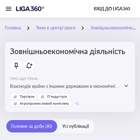
ВХІД ДО LIGA360
Головна
Теми в центрі уваги
Зовнішньоекономічна діяльність
Зовнішньоекономічна діяльність
ПРО ЩО ТЕМА:
Взаємодія країни з іншими державами в економічній
сфері, включаючи експорт та імпорт товарів і послуг,
Торгівля
IT-індустрія
міжнародні фінансові операції, інвестиції, торгівлю,
Агропромисловий комплекс
+2
митне регулювання
Головне за добу (AI)
Усі публікації