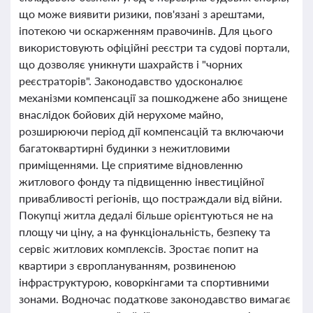
що може виявити ризики, пов'язані з арештами,
іпотекою чи оскарженням правочинів. Для цього
використовують офіційні реєстри та судові портали,
що дозволяє уникнути шахрайств і "чорних
реєстраторів". Законодавство удосконалює
механізми компенсації за пошкоджене або знищене
внаслідок бойових дій нерухоме майно,
розширюючи період дії компенсацій та включаючи
багатоквартирні будинки з нежитловими
приміщеннями. Це сприятиме відновленню
житлового фонду та підвищенню інвестиційної
привабливості регіонів, що постраждали від війни.
Покупці житла дедалі більше орієнтуються не на
площу чи ціну, а на функціональність, безпеку та
сервіс житлових комплексів. Зростає попит на
квартири з європлануванням, розвиненою
інфраструктурою, коворкінгами та спортивними
зонами. Водночас податкове законодавство вимагає