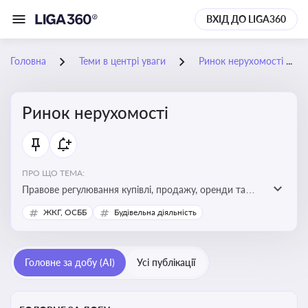
ВХІД ДО LIGA360
Головна
Теми в центрі уваги
Ринок нерухомості
Ринок нерухомості
ПРО ЩО ТЕМА:
Правове регулювання купівлі, продажу, оренди та
управління нерухомістю, що є ключовим для бізнесу,
ЖКГ, ОСББ
Будівельна діяльність
інвесторів, забудовників і власників об’єктів майна
Головне за добу (AI)
Усі публікації