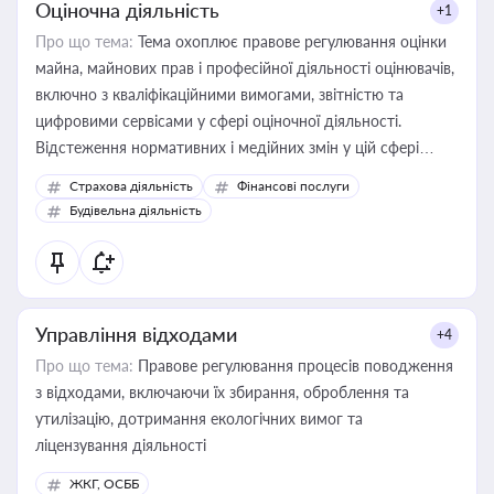
Оціночна діяльність
+1
Про що тема:
Тема охоплює правове регулювання оцінки
майна, майнових прав і професійної діяльності оцінювачів,
включно з кваліфікаційними вимогами, звітністю та
цифровими сервісами у сфері оціночної діяльності.
Відстеження нормативних і медійних змін у цій сфері
корисне для власника бізнесу, керівника, юриста або
Страхова діяльність
Фінансові послуги
бухгалтера під час оподаткування, приватизації, оренди
Будівельна діяльність
державного майна, корпоративних угод і перевірки
статусу суб'єктів оціночної діяльності
Управління відходами
+4
Про що тема:
Правове регулювання процесів поводження
з відходами, включаючи їх збирання, оброблення та
утилізацію, дотримання екологічних вимог та
ліцензування діяльності
ЖКГ, ОСББ