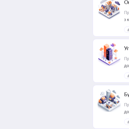
О
Пр
з 
ме
пр
У
Пр
до
Б
Пр
до