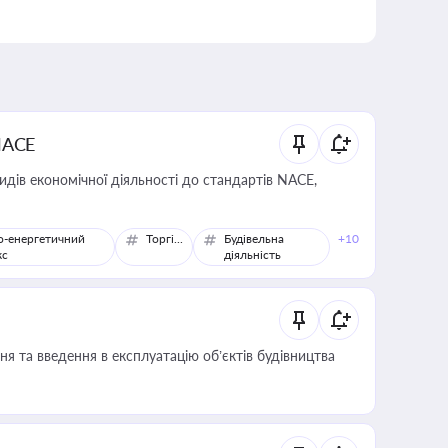
NACE
идів економічної діяльності до стандартів NACE,
о-енергетичний
Торгівля
Будівельна
+10
кс
діяльність
я та введення в експлуатацію об’єктів будівництва