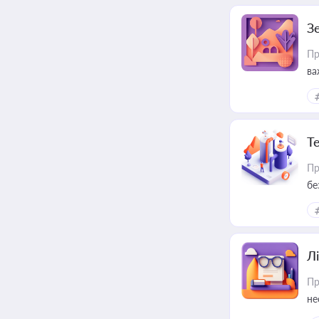
З
Пр
ва
ре
Т
Пр
бе
Лі
Пр
не