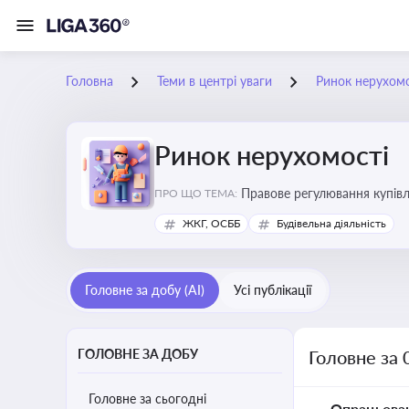
Головна
Теми в центрі уваги
Ринок нерухомо
Ринок нерухомості
Правове регулювання купівлі
ПРО ЩО ТЕМА:
об’єктів майна
ЖКГ, ОСББ
Будівельна діяльність
Головне за добу (AI)
Усі публікації
ГОЛОВНЕ ЗА ДОБУ
Головне за 
Головне за сьогодні
Опрацьова