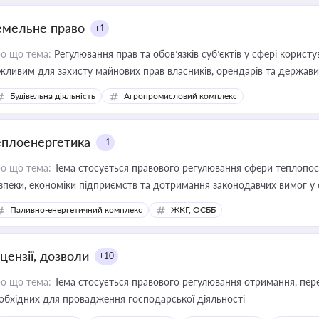
емельне право
+1
о що тема:
Регулювання прав та обов’язків суб’єктів у сфері корист
жливим для захисту майнових прав власників, орендарів та держави
сурсами
Будівельна діяльність
Агропромисловий комплекс
еплоенергетика
+1
о що тема:
Тема стосується правового регулювання сфери теплопост
зпеки, економіки підприємств та дотримання законодавчих вимог у
Паливно-енергетичний комплекс
ЖКГ, ОСББ
цензії, дозволи
+10
о що тема:
Тема стосується правового регулювання отримання, пере
обхідних для провадження господарської діяльності