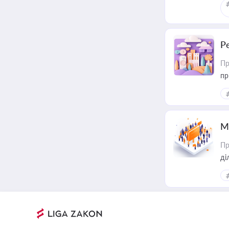
Р
Пр
пр
М
Пр