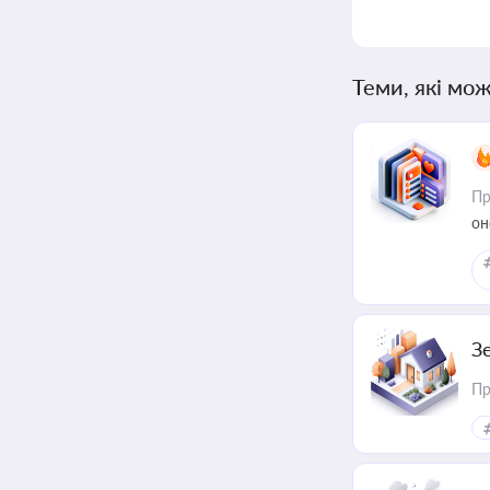
Теми, які мож
Пр
он
З
Пр