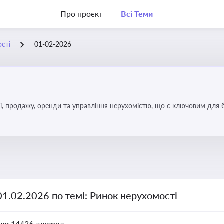
Про проєкт
Всі Теми
сті
01-02-2026
, продажу, оренди та управління нерухомістю, що є ключовим для біз
01.02.2026 по темі: Ринок нерухомості
но:
14426 джерел