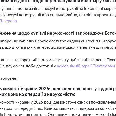
і вимоги діють щодо перепланування квартир у бага
ування, що не зачіпає несучі конструкції та інженерні мере
я у несучі конструкції або спільне майно, потрібна проектн
Джерело
еження щодо купівлі нерухомості запроваджує Естон
забороняє купівлю нерухомості громадянами Росії та Білорус
м, що діють в їхніх інтересах, залишаючи винятки для легал
тань — це короткий підсумок змісту публікацій за день. По
 підсумок за добу доступні у
комерційній версії Платформи
 головне:
ухомості України 2026: пожвавлення попиту, судові р
их криз на операції з нерухомістю
хомості України у 2026 році демонструє ознаки пожвавлення
нтрах та передмістях. Київ залишається лідером за кількістю
в і туристичних центрів. Основними покупцями є молоді сім'ї