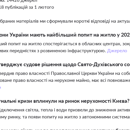
18 публікацій за 1 лютого
ібраних матеріалів ми сформували короткі відповіді на актуал
іони України мають найбільший попит на житло у 202
ий попит на житло спостерігається в обласних центрах, зокре
вих передмістях з розвиненою інфраструктурою.
Джерело
верджує судове рішення щодо Свято-Духівського со
вердив право власності Православної Церкви України на соб
оване право власності на нерухоме майно, має всі повноваж
о
нальні кризи вплинули на ринок нерухомості Києва?
ідключення світла, тепла і води призвели до зниження активн
му ринку, та появи попиту на житло з автономними систем