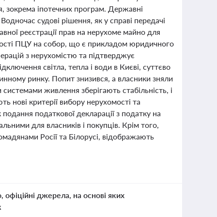
ня, зокрема іпотечних програм. Державні
 Водночас судові рішення, як у справі передачі
вної реєстрації прав на нерухоме майно для
сності ПЦУ на собор, що є прикладом юридичного
перацій з нерухомістю та підтверджує
ідключення світла, тепла і води в Києві, суттєво
инному ринку. Попит знизився, а власники зняли
 системами живлення зберігають стабільність, і
ть нові критерії вибору нерухомості та
к подання податкової декларації з податку на
ьними для власників і покупців. Крім того,
ромадянами Росії та Білорусі, відображають
о, офіційні джерела, на основі яких
к