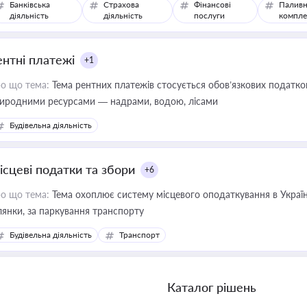
Банківська
Страхова
Фінансові
Паливн
діяльність
діяльність
послуги
компле
ентні платежі
+1
о що тема:
Тема рентних платежів стосується обов’язкових податков
иродними ресурсами — надрами, водою, лісами
Будівельна діяльність
ісцеві податки та збори
+6
о що тема:
Тема охоплює систему місцевого оподаткування в Україні
ділянки, за паркування транспорту
Будівельна діяльність
Транспорт
Каталог рішень