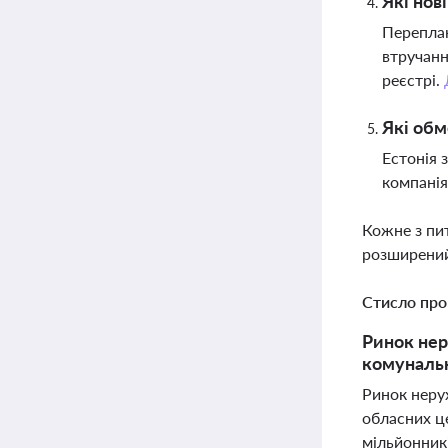
Які нов
Переплан
втручанн
реєстрі.
Які обм
Естонія 
компанія
Кожне з пи
розширений
Стисло про
Ринок нер
комунальн
Ринок неру
обласних це
мільйонникі