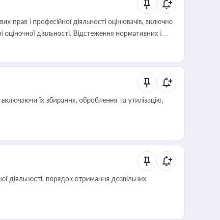
х прав і професійної діяльності оцінювачів, включно
і оціночної діяльності. Відстеження нормативних і
иста або бухгалтера під час оподаткування,
 статусу суб'єктів оціночної діяльності
включаючи їх збирання, оброблення та утилізацію,
ої діяльності, порядок отримання дозвільних