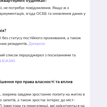
токвартирних будинках?
жі, не потребує повідомлення. Якщо ж є
а документація, згода ОСББ та оновлення даних у
ія?
і без статусу постійного проживання, а також
ьних резидентів.
Джерело
вний список першоджерел з посиланнями та
 LIGA360.
ішення про права власності та вплив
, зокрема завдяки зростанню попиту на житло в
 запитів, а також зростає інтерес до міст-
, інвестори та переселенці, які орієнтуються на