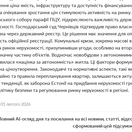
ння ціна-якість, інфраструктуру та доступність фінансуван
та очікування зростання цін стимулюють активність на ринку.
вського собору парафії ПЦУ, підкреслюють важливість держа
асності. Господарський суд Чернівців підтвердив право вла
йна через державний реєстр. Це рішення має значення для о
сть офіційної реєстрації. Комунальні кризи, зокрема масові в
а ринок нерухомості, призупинивши угоди, особливо на втор
начну частину об'єктів. Водночас новобудови з автономними
явилася «націнка за автономність» житла. Ці фактори формую
а ціноутворення. Законодавчі та нормативні аспекти, такі я
айно та правила перепланування квартир, залишаються актуал
тенденції, як заборона Естонії на придбання нерухомості г
літику безпеки та регулювання ринку нерухомості в регіоні.
,
01 лютого 2026
Повний AI-огляд дня та посилання на всі новини, статті, віде
сформований цей підсумо