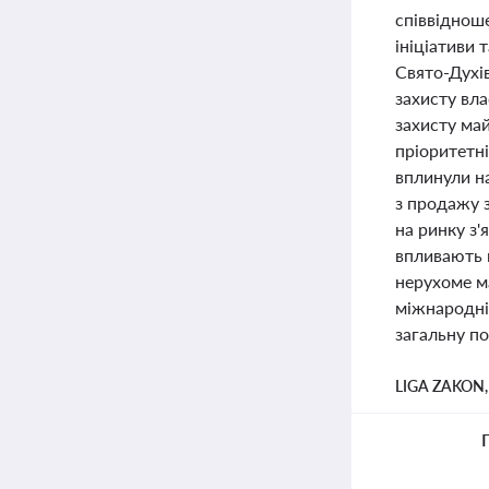
співвідноше
ініціативи 
Свято-Духі
захисту вл
захисту ма
пріоритетні
вплинули н
з продажу з
на ринку з'
впливають н
нерухоме м
міжнародні 
загальну по
LIGA ZAKON