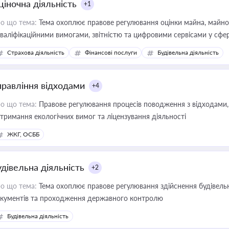
ціночна діяльність
+1
о що тема:
Тема охоплює правове регулювання оцінки майна, майнови
кваліфікаційними вимогами, звітністю та цифровими сервісами у сфер
дійних змін у цій сфері корисне для власника бізнесу, керівника, юр
Страхова діяльність
Фінансові послуги
Будівельна діяльність
иватизації, оренди державного майна, корпоративних угод і перевірки
правління відходами
+4
о що тема:
Правове регулювання процесів поводження з відходами, 
тримання екологічних вимог та ліцензування діяльності
ЖКГ, ОСББ
удівельна діяльність
+2
о що тема:
Тема охоплює правове регулювання здійснення будівельн
кументів та проходження державного контролю
Будівельна діяльність