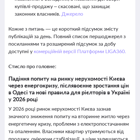
купівлі-продажу – скасовані, що захищає
законних власників.
Джерело
Кожне з питань — це короткий підсумок змісту
публікацій за день. Повний список першоджерел з
посиланнями та розширений підсумок за добу
доступні у
комерційній версії Платформи LIGA360.
Стисло про головне:
Падіння попиту на ринку нерухомості Києва
через енергокризу, післявоєнне зростання цін
в Одесі та нові правила для рієлторів в Україні
у 2026 році
У 2026 році ринок нерухомості Києва зазнав
значного зниження попиту на вторинне житло через
енергетичну кризу, проблеми з електропостачанням
та опаленням. Власники квартир утримуються від
продажу, очікуючи стабілізації, а ціни залишаються