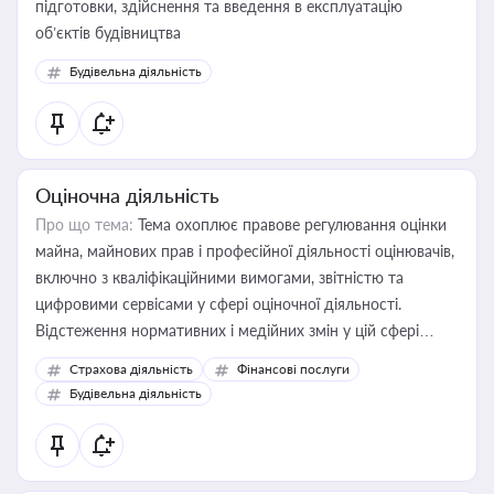
підготовки, здійснення та введення в експлуатацію
об’єктів будівництва
Будівельна діяльність
Оціночна діяльність
Про що тема:
Тема охоплює правове регулювання оцінки
майна, майнових прав і професійної діяльності оцінювачів,
включно з кваліфікаційними вимогами, звітністю та
цифровими сервісами у сфері оціночної діяльності.
Відстеження нормативних і медійних змін у цій сфері
корисне для власника бізнесу, керівника, юриста або
Страхова діяльність
Фінансові послуги
бухгалтера під час оподаткування, приватизації, оренди
Будівельна діяльність
державного майна, корпоративних угод і перевірки
статусу суб'єктів оціночної діяльності