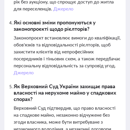
рік без аукціону, що спрощує доступ до житла
для переселенців.
Джерело
Які основні зміни пропонуються у
законопроєкті щодо рієлторів?
Законопроєкт встановлює вимоги до кваліфікації,
обов'язків та відповідальності рієлторів, щоб
захистити клієнтів від непрофесійних
посередників і тіньових схем, а також передбачає
персональну відповідальність за супровід угод.
Джерело
Як Верховний Суд України захищає права
власності на нерухоме майно у спадкових
спорах?
Верховний Суд підтвердив, що право власності
на спадкове майно, незаконно відчужене без
згоди власника, може бути витребуване з
незаконного володіння, а незаконні договори