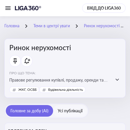
ВХІД ДО LIGA360
Головна
Теми в центрі уваги
Ринок нерухомості
Ринок нерухомості
ПРО ЩО ТЕМА:
Правове регулювання купівлі, продажу, оренди та
управління нерухомістю, що є ключовим для бізнесу,
ЖКГ, ОСББ
Будівельна діяльність
інвесторів, забудовників і власників об’єктів майна
Головне за добу (AI)
Усі публікації