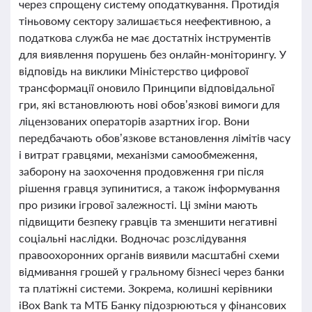
через спрощену систему оподаткування. Протидія
тіньовому сектору залишається неефективною, а
податкова служба не має достатніх інструментів
для виявлення порушень без онлайн-моніторингу. У
відповідь на виклики Міністерство цифрової
трансформації оновило Принципи відповідальної
гри, які встановлюють нові обов’язкові вимоги для
ліцензованих операторів азартних ігор. Вони
передбачають обов’язкове встановлення лімітів часу
і витрат гравцями, механізми самообмеження,
заборону на заохочення продовження гри після
рішення гравця зупинитися, а також інформування
про ризики ігрової залежності. Ці зміни мають
підвищити безпеку гравців та зменшити негативні
соціальні наслідки. Водночас розслідування
правоохоронних органів виявили масштабні схеми
відмивання грошей у гральному бізнесі через банки
та платіжні системи. Зокрема, колишні керівники
iBox Bank та МТБ Банку підозрюються у фінансових