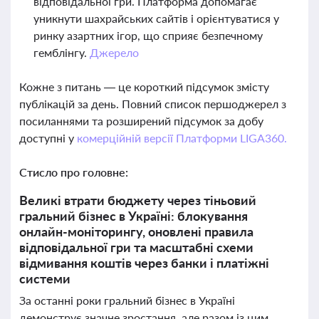
відповідальної гри. Платформа допомагає
уникнути шахрайських сайтів і орієнтуватися у
ринку азартних ігор, що сприяє безпечному
гемблінгу.
Джерело
Кожне з питань — це короткий підсумок змісту
публікацій за день. Повний список першоджерел з
посиланнями та розширений підсумок за добу
доступні у
комерційній версії Платформи LIGA360.
Стисло про головне:
Великі втрати бюджету через тіньовий
гральний бізнес в Україні: блокування
онлайн-моніторингу, оновлені правила
відповідальної гри та масштабні схеми
відмивання коштів через банки і платіжні
системи
За останні роки гральний бізнес в Україні
демонструє значне зростання, але разом із цим