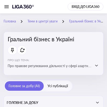
ВХІД ДО LIGA360
Головна
Теми в центрі уваги
Гральний бізнес в Україні
Гральний бізнес в Україні
ПРО ЩО ТЕМА:
Про правове регулювання діяльності у сфері азартних
ігор в Україні, що включає ліцензування,
оподаткування, моніторинг та обмеження доступу, та
реальні кейси
Головне за добу (AI)
Усі публікації
ГОЛОВНЕ ЗА ДОБУ