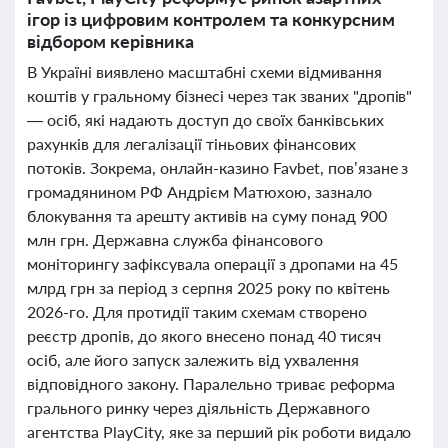
ігор із цифровим контролем та конкурсним
відбором керівника
В Україні виявлено масштабні схеми відмивання
коштів у гральному бізнесі через так званих "дропів"
— осіб, які надають доступ до своїх банківських
рахунків для легалізації тіньових фінансових
потоків. Зокрема, онлайн-казино Favbet, пов’язане з
громадянином РФ Андрієм Матюхою, зазнало
блокування та арешту активів на суму понад 900
млн грн. Державна служба фінансового
моніторингу зафіксувала операції з дропами на 45
млрд грн за період з серпня 2025 року по квітень
2026-го. Для протидії таким схемам створено
реєстр дропів, до якого внесено понад 40 тисяч
осіб, але його запуск залежить від ухвалення
відповідного закону. Паралельно триває реформа
грального ринку через діяльність Державного
агентства PlayCity, яке за перший рік роботи видало