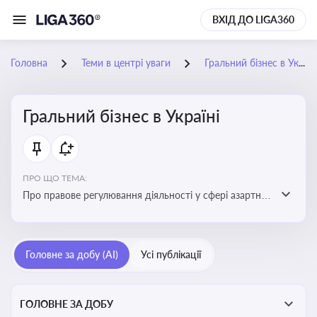
ВХІД ДО LIGA360
Головна
Теми в центрі уваги
Гральний бізнес в Україні
Гральний бізнес в Україні
ПРО ЩО ТЕМА:
Про правове регулювання діяльності у сфері азартних
ігор в Україні, що включає ліцензування,
оподаткування, моніторинг та обмеження доступу, та
реальні кейси
Головне за добу (AI)
Усі публікації
ГОЛОВНЕ ЗА ДОБУ