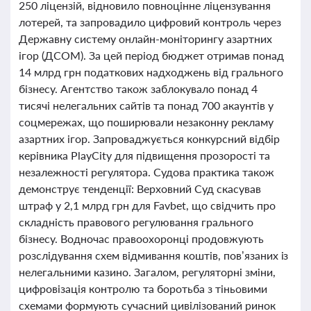
250 ліцензій, відновило повноцінне ліцензування
лотерей, та запровадило цифровий контроль через
Державну систему онлайн-моніторингу азартних
ігор (ДСОМ). За цей період бюджет отримав понад
14 млрд грн податкових надходжень від грального
бізнесу. Агентство також заблокувало понад 4
тисячі нелегальних сайтів та понад 700 акаунтів у
соцмережах, що поширювали незаконну рекламу
азартних ігор. Запроваджується конкурсний відбір
керівника PlayCity для підвищення прозорості та
незалежності регулятора. Судова практика також
демонструє тенденції: Верховний Суд скасував
штраф у 2,1 млрд грн для Favbet, що свідчить про
складність правового регулювання грального
бізнесу. Водночас правоохоронці продовжують
розслідування схем відмивання коштів, пов’язаних із
нелегальними казино. Загалом, регуляторні зміни,
цифровізація контролю та боротьба з тіньовими
схемами формують сучасний цивілізований ринок