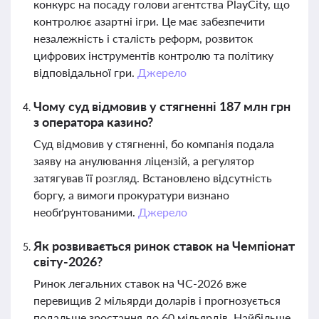
конкурс на посаду голови агентства PlayCity, що
контролює азартні ігри. Це має забезпечити
незалежність і сталість реформ, розвиток
цифрових інструментів контролю та політику
відповідальної гри.
Джерело
Чому суд відмовив у стягненні 187 млн грн
з оператора казино?
Суд відмовив у стягненні, бо компанія подала
заяву на анулювання ліцензій, а регулятор
затягував її розгляд. Встановлено відсутність
боргу, а вимоги прокуратури визнано
необґрунтованими.
Джерело
Як розвивається ринок ставок на Чемпіонат
світу-2026?
Ринок легальних ставок на ЧС-2026 вже
перевищив 2 мільярди доларів і прогнозується
подальше зростання до 60 мільярдів. Найбільше