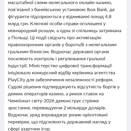
масштабної схеми нелегального онлайн-казино,
пов’язаної з банківською установою Ibox Bank, де
фігуранти підозрюються у відмиванні понад 4,8
млрд грн. Ключові особи справи оголошені у
міжнародний розшук, а одна зі спільниць затримана
у Польщі. Ці події свідчать про активізацію
правоохоронних органів у боротьбі з нелегальним
гральним бізнесом. Водночас державні органи
посилюють контроль і регулювання гральної
індустрії. Міністерство цифрової трансформації
ініціювало конкурсний відбір керівника агентства
PlayCity для забезпечення незалежності реформ.
Судові рішення підтверджують відсутність боргів у
деяких операторів казино, а ринок ставок на
Чемпіонат світу-2026 демонструє стрімке
зростання, перевищуючи 2 мільярди доларів.
Водночас уряд впроваджує ризик-орієнтовані
перевірки, що підсилюють державний нагляд у
сфері азартних ігор.