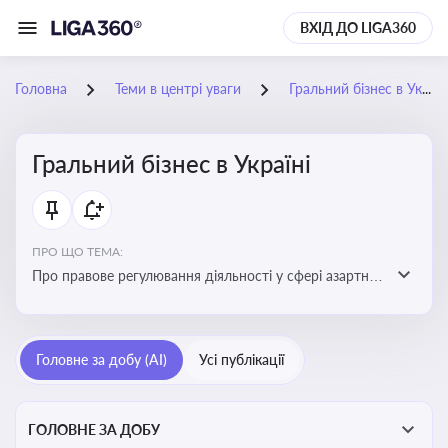
ВХІД ДО LIGA360
Головна
Теми в центрі уваги
Гральний бізнес в Україні
Гральний бізнес в Україні
ПРО ЩО ТЕМА:
Про правове регулювання діяльності у сфері азартних
ігор в Україні, що включає ліцензування,
оподаткування, моніторинг та обмеження доступу, та
реальні кейси
Головне за добу (AI)
Усі публікації
ГОЛОВНЕ ЗА ДОБУ