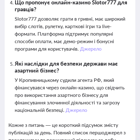
Що пропонує онлайн-казино Slotor777 для
гравців?
Slotor777 дозволяє грати в гривні, має широкий
вибір слотів, рулетку, карткові ігри та live-
формати. Платформа підтримує популярні
способи оплати, має демо-режим і бонусні
програми для користувачів.
Джерело
Які наслідки для безпеки держави має
азартний бізнес?
У Кропивницькому судили агента РФ, який
фінансувався через онлайн-казино, що свідчить
про використання азартного бізнесу для
фінансування злочинної діяльності та загрозу
національній безпеці.
Джерело
Кожне з питань — це короткий підсумок змісту
публікацій за день. Повний список першоджерел з
посиланнями та розширений підсумок за добу