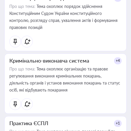
Про що тема:
Тема охоплює порядок здійснення
Конституційним Судом України конституційного
контролю, розгляду справ, ухвалення актів і формування
правових позицій
Кримінально-виконавча система
+4
Про що тема:
Тема охоплює організацію та правове
регулювання виконання кримінальних покарань,
діяльність органів і установ виконання покарань та статус
осіб, які відбувають покарання
Практика ЄСПЛ
+1