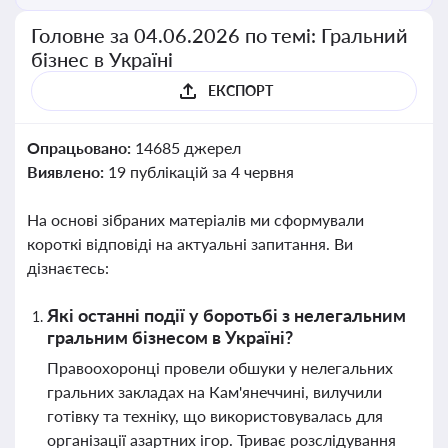
Головне за 04.06.2026 по темі: Гральний
бізнес в Україні
ЕКСПОРТ
Опрацьовано:
14685 джерел
Виявлено:
19 публікацій за 4 червня
На основі зібраних матеріалів ми сформували
короткі відповіді на актуальні запитання. Ви
дізнаєтесь:
Які останні події у боротьбі з нелегальним
гральним бізнесом в Україні?
Правоохоронці провели обшуки у нелегальних
гральних закладах на Кам'янеччині, вилучили
готівку та техніку, що використовувалась для
організації азартних ігор. Триває розслідування