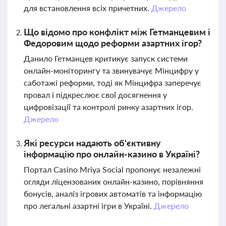
для встановлення всіх причетних.
Джерело
Що відомо про конфлікт між Гетманцевим і
Федоровим щодо реформи азартних ігор?
Данило Гетманцев критикує запуск системи
онлайн-моніторингу та звинувачує Мінцифру у
саботажі реформи, тоді як Мінцифра заперечує
провал і підкреслює свої досягнення у
цифровізації та контролі ринку азартних ігор.
Джерело
Які ресурси надають об'єктивну
інформацію про онлайн-казино в Україні?
Портал Casino Mriya Social пропонує незалежні
огляди ліцензованих онлайн-казино, порівняння
бонусів, аналіз ігрових автоматів та інформацію
про легальні азартні ігри в Україні.
Джерело