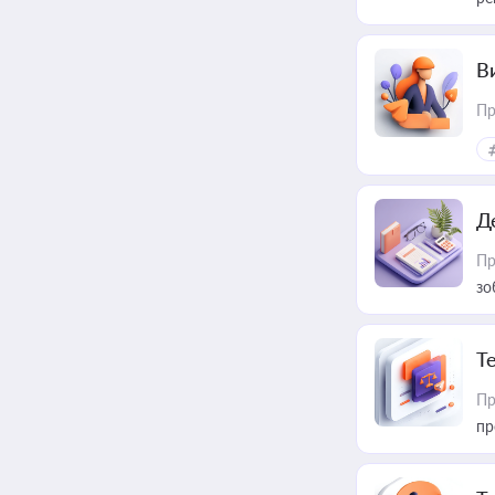
В
Пр
Д
Пр
зо
T
Пр
пр