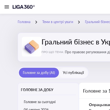
Головна
Теми в центрі уваги
Гральний бізнес
Гральний бізнес в Ук
Про правове регулювання ді
ПРО ЩО ТЕМА:
доступу, та реальні кейси
Головне за добу (AI)
Усі публікації
ГОЛОВНЕ ЗА ДОБУ
Головне за 
Головне за сьогодні
Опрацьова
04 серпня 2026