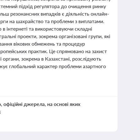
истемний підхід регулятора до очищення ринку
більш резонансних випадків є діяльність онлайн-
карги на шахрайство та проблеми з виплатами.
 в інтернеті та використовуючи складні
ральні проекти, зокрема організовані групи, які
вання вікових обмежень та процедур
європейських практик. Це спрямовано на захист
 органи, зокрема в Казахстані, розслідують
жує глобальний характер проблеми азартного
о, офіційні джерела, на основі яких
к