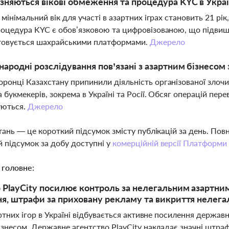
ізняються вікові обмеження та процедура KYC в Украї
 мінімальний вік для участі в азартних іграх становить 21 рік
роцедура KYC є обов’язковою та цифровізованою, що підвищує
товується шахрайськими платформами.
Джерело
народні розслідування пов’язані з азартним бізнесом
ронці Казахстану припинили діяльність організованої злочин
а букмекерів, зокрема в Україні та Росії. Обсяг операцій пер
уються.
Джерело
тань — це короткий підсумок змісту публікацій за день. По
 підсумок за добу доступні у
комерційній версії Платформи
 головне:
 PlayCity посилює контроль за нелегальним азартним
я, штрафи за приховану рекламу та викриття нелег
ртних ігор в Україні відбувається активне посилення держа
ізнесом. Державне агентство PlayCity накладає значні штра