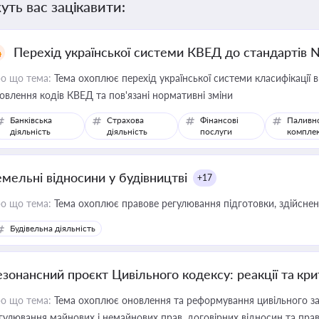
уть вас зацікавити:
Перехід української системи КВЕД до стандартів 
о що тема:
Тема охоплює перехід української системи класифікації в
овлення кодів КВЕД та пов'язані нормативні зміни
Банківська
Страхова
Фінансові
Паливн
діяльність
діяльність
послуги
компле
емельні відносини у будівництві
+17
о що тема:
Тема охоплює правове регулювання підготовки, здійсненн
Будівельна діяльність
езонансний проєкт Цивільного кодексу: реакції та кр
о що тема:
Тема охоплює оновлення та реформування цивільного за
гулювання майнових і немайнових прав, договірних відносин та прав