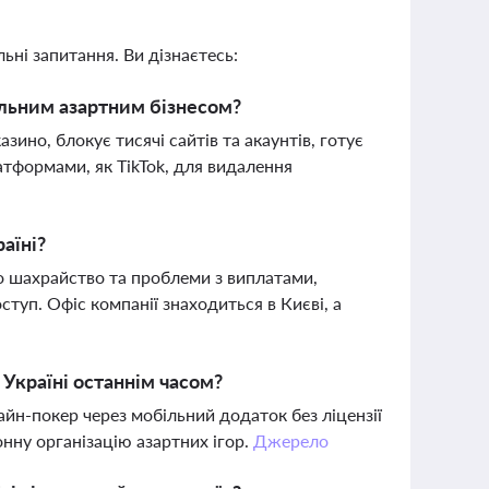
ьні запитання. Ви дізнаєтесь:
альним азартним бізнесом?
зино, блокує тисячі сайтів та акаунтів, готує
атформами, як TikTok, для видалення
аїні?
ро шахрайство та проблеми з виплатами,
туп. Офіс компанії знаходиться в Києві, а
 Україні останнім часом?
айн-покер через мобільний додаток без ліцензії
онну організацію азартних ігор.
Джерело