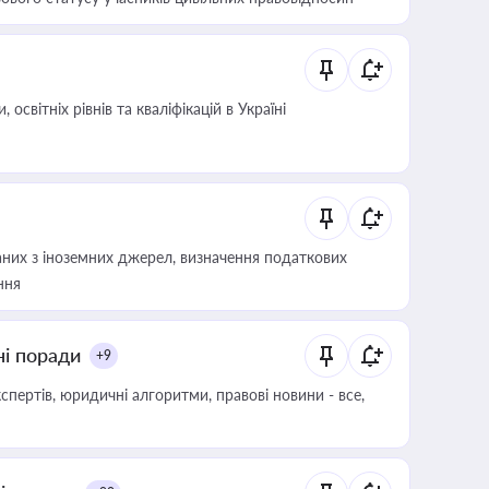
світніх рівнів та кваліфікацій в Україні
аних з іноземних джерел, визначення податкових
ння
ні поради
+9
пертів, юридичні алгоритми, правові новини - все,