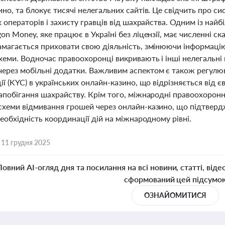
но, та блокує тисячі нелегальних сайтів. Це свідчить про с
х операторів і захисту гравців від шахрайства. Одним із най
on Money, яке працює в Україні без ліцензії, має численні с
амагається приховати свою діяльність, змінюючи інформацію
еми. Водночас правоохоронці викривають і інші нелегальні г
ерез мобільні додатки. Важливим аспектом є також регулю
ії (KYC) в українських онлайн-казино, що відрізняється від 
апобігання шахрайству. Крім того, міжнародні правоохоронні
схеми відмивання грошей через онлайн-казино, що підтверд
необхідність координації дій на міжнародному рівні.
,
11 грудня 2025
Повний AI-огляд дня та посилання на всі новини, статті, віде
сформований цей підсумо
ОЗНАЙОМИТИСЯ