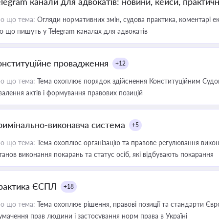
elegram канали для адвокатів: новини, кейси, практич
о що тема:
Огляди нормативних змін, судова практика, коментарі екс
о що пишуть у Telegram каналах для адвокатів
онституційне провадження
+12
о що тема:
Тема охоплює порядок здійснення Конституційним Судом
валення актів і формування правових позицій
римінально-виконавча система
+5
о що тема:
Тема охоплює організацію та правове регулювання викона
танов виконання покарань та статус осіб, які відбувають покарання
рактика ЄСПЛ
+18
о що тема:
Тема охоплює рішення, правові позиції та стандарти Євр
умачення прав людини і застосування норм права в Україні