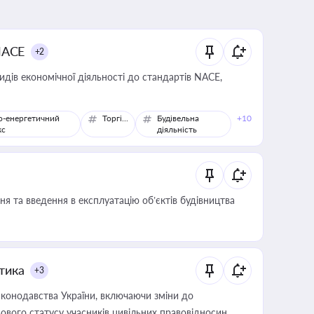
NACE
+2
идів економічної діяльності до стандартів NACE,
о-енергетичний
Торгівля
Будівельна
+10
кс
діяльність
я та введення в експлуатацію об’єктів будівництва
итика
+3
конодавства України, включаючи зміни до
ового статусу учасників цивільних правовідносин