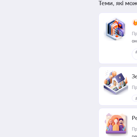
Теми, які мож
Пр
он
З
Пр
Р
Пр
ре