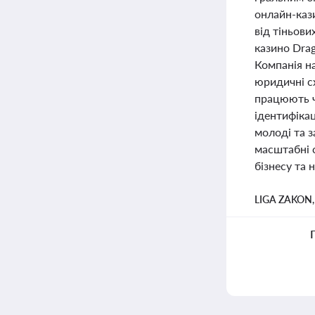
онлайн-кази
від тіньови
казино Drag
Компанія н
юридичні сх
працюють ч
ідентифікац
молоді та з
масштабні 
бізнесу та 
LIGA ZAKON