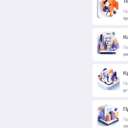
T
Пр
пр
К
Пр
ух
К
Пр
ус
П
Пр
тл