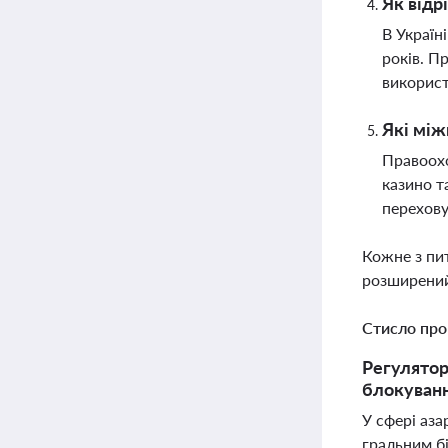
Як відр
В Україні
років. П
викорис
Які між
Правоохо
казино т
перехов
Кожне з пи
розширений
Стисло про
Регулятор
блокуванн
У сфері аза
гральним б