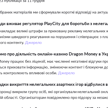
23 публікації за 11 грудня
ібраних матеріалів ми сформували короткі відповіді на актуал
оди вживає регулятор PlayCity для боротьби з нелег
 накладає великі штрафи за приховану рекламу нелегальних ка
анізми швидкого реагування на порушення і співпрацює з пл
ого контенту.
Джерело
мо про діяльність онлайн-казино Dragon Money в Укр
oney працює без ліцензії, має численні негативні відгуки п
ься приховати інформацію, змінюючи контент і блокуючи дос
ть контролюють впливові особи.
Джерело
адки викриття нелегальних азартних ігор відбулися в
ронці викрили групу осіб, які організували нелегальний онл
ій області. Організаторам повідомлено про підозру за незак