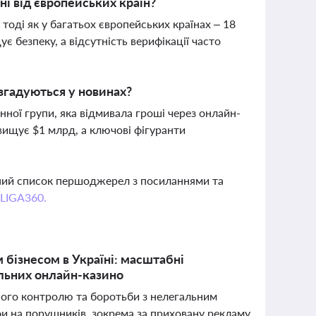
ні від європейських країн?
, тоді як у багатьох європейських країнах – 18
 безпеку, а відсутність верифікації часто
 згадуються у новинах?
ної групи, яка відмивала гроші через онлайн-
евищує $1 млрд, а ключові фігуранти
вний список першоджерел з посиланнями та
 LIGA360.
 бізнесом в Україні: масштабні
альних онлайн-казино
вного контролю та боротьби з нелегальним
фи на порушників, зокрема за приховану рекламу