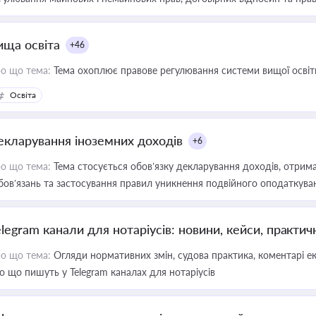
ища освіта
+46
о що тема:
Тема охоплює правове регулювання системи вищої освіти, о
Освіта
екларування іноземних доходів
+6
о що тема:
Тема стосується обов’язку декларування доходів, отрим
бов’язань та застосування правил уникнення подвійного оподаткува
elegram канали для нотаріусів: новини, кейси, практич
о що тема:
Огляди нормативних змін, судова практика, коментарі екс
о що пишуть у Telegram каналах для нотаріусів