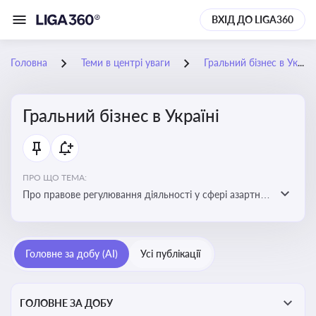
ВХІД ДО LIGA360
Головна
Теми в центрі уваги
Гральний бізнес в Україні
Гральний бізнес в Україні
ПРО ЩО ТЕМА:
Про правове регулювання діяльності у сфері азартних
ігор в Україні, що включає ліцензування,
оподаткування, моніторинг та обмеження доступу, та
реальні кейси
Головне за добу (AI)
Усі публікації
ГОЛОВНЕ ЗА ДОБУ