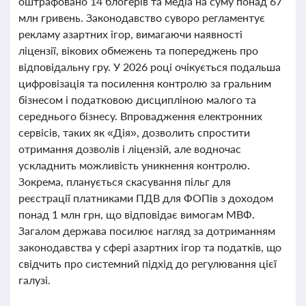
оштрафовано 14 блогерів та медіа на суму понад 67
млн гривень. Законодавство суворо регламентує
рекламу азартних ігор, вимагаючи наявності
ліцензії, вікових обмежень та попереджень про
відповідальну гру. У 2026 році очікується подальша
цифровізація та посилення контролю за гральним
бізнесом і податковою дисципліною малого та
середнього бізнесу. Впровадження електронних
сервісів, таких як «Дія», дозволить спростити
отримання дозволів і ліцензій, але водночас
ускладнить можливість уникнення контролю.
Зокрема, планується скасування пільг для
реєстрації платниками ПДВ для ФОПів з доходом
понад 1 млн грн, що відповідає вимогам МВФ.
Загалом держава посилює нагляд за дотриманням
законодавства у сфері азартних ігор та податків, що
свідчить про системний підхід до регулювання цієї
галузі.