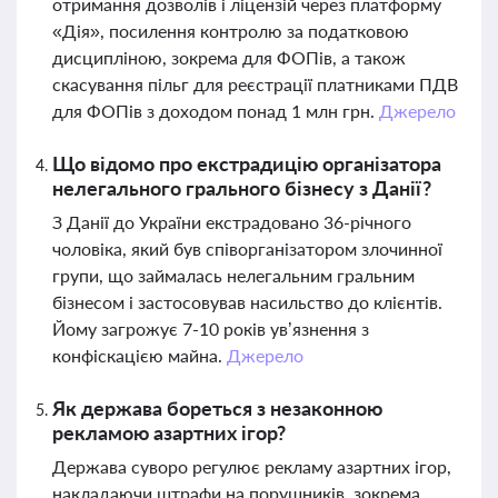
отримання дозволів і ліцензій через платформу
«Дія», посилення контролю за податковою
дисципліною, зокрема для ФОПів, а також
скасування пільг для реєстрації платниками ПДВ
для ФОПів з доходом понад 1 млн грн.
Джерело
Що відомо про екстрадицію організатора
нелегального грального бізнесу з Данії?
З Данії до України екстрадовано 36-річного
чоловіка, який був співорганізатором злочинної
групи, що займалась нелегальним гральним
бізнесом і застосовував насильство до клієнтів.
Йому загрожує 7-10 років ув’язнення з
конфіскацією майна.
Джерело
Як держава бореться з незаконною
рекламою азартних ігор?
Держава суворо регулює рекламу азартних ігор,
накладаючи штрафи на порушників, зокрема