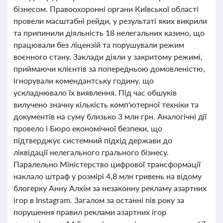
бізнесом. Правоохоронні органи Київської області
провели масштабні рейди, у результаті яких викрили
та припинили діяльність 18 нелегальних казино, що
працювали без ліцензій та порушували режим
воєнного стану. Заклади діяли у закритому режимі,
приймаючи клієнтів за попередньою домовленістю,
ігнорували комендантську годину, що
ускладнювало їх виявлення. Під час обшуків
вилучено значну кількість комп'ютерної техніки та
документів на суму близько 3 млн грн. Аналогічні дії
провело і Бюро економічної безпеки, що
підтверджує системний підхід держави до
ліквідації нелегального грального бізнесу.
Паралельно Міністерство цифрової трансформації
наклало штраф у розмірі 4,8 млн гривень на відому
блогерку Анну Алхім за незаконну рекламу азартних
ігор в Instagram. Загалом за останні пів року за
порушення правил реклами азартних ігор