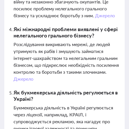
війну та незаконно збагачують окупантів. Це
посилює проблему нелегального грального
бізнесу та ускладнює боротьбу з ним.
Джерело
Які міжнародні проблеми виявлені у сфері
нелегального грального бізнесу?
Розслідування викривають мережі, де людей
утримують як рабів і змушують займатися
інтернет-шахрайством та нелегальним гральним
бізнесом, що підкреслює необхідність посилення
контролю та боротьби з такими злочинами.
Джерело
Як букмекерська діяльність регулюється в
Україні?
Букмекерська діяльність в Україні регулюється
через ліцензії, наприклад, КРАІЛ, і
супроводжується рекламою, яка нагадує про
ризики ігрової залежності та принципи