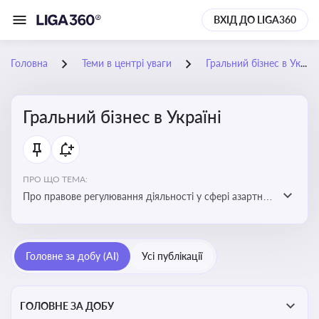
ВХІД ДО LIGA360
Головна
Теми в центрі уваги
Гральний бізнес в Україні
Гральний бізнес в Україні
ПРО ЩО ТЕМА:
Про правове регулювання діяльності у сфері азартних
ігор в Україні, що включає ліцензування,
оподаткування, моніторинг та обмеження доступу, та
реальні кейси
Головне за добу (AI)
Усі публікації
ГОЛОВНЕ ЗА ДОБУ