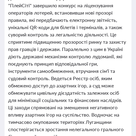
"ПлейСіті" завершило конкурс на ліцензування
операторів лотерей, встановивши нові прозорі
правила, які передбачають електронну звітність,
унікальні QR-коди для білетів і терміналів, а також
суворий контроль за легальністю діяльності. Це
сприятиме підвищенню прозорості ринку та захисту
прав гравців і держави. Паралельно з цим в Україні
діють державні механізми контролю лудоманії, які
поєднують принцип відповідальної гри,
інструменти самообмеження, втручання сім'ї та
судовий контроль. Ведеться Реєстр осіб, яким
обмежено доступ до азартних ігор, а суд може
обмежувати цивільну дієздатність залежних осіб
для мінімізації соціальних та фінансових наслідків.
Ці заходи спрямовані на зменшення негативного
впливу азартних ігор на суспільство. Водночас на
тимчасово окупованих територіях Луганщини
спостерігається зростання нелегального грального