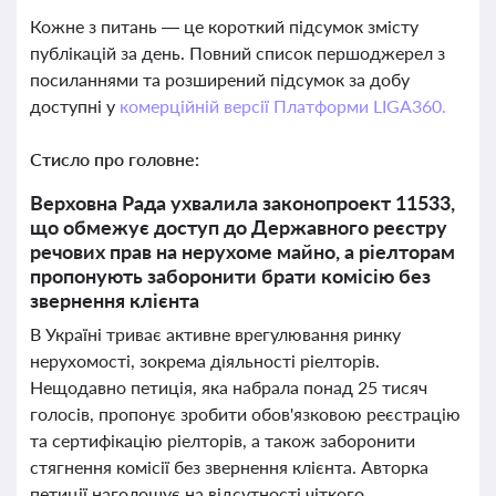
Кожне з питань — це короткий підсумок змісту
публікацій за день. Повний список першоджерел з
посиланнями та розширений підсумок за добу
доступні у
комерційній версії Платформи LIGA360.
Стисло про головне:
Верховна Рада ухвалила законопроект 11533,
що обмежує доступ до Державного реєстру
речових прав на нерухоме майно, а ріелторам
пропонують заборонити брати комісію без
звернення клієнта
В Україні триває активне врегулювання ринку
нерухомості, зокрема діяльності ріелторів.
Нещодавно петиція, яка набрала понад 25 тисяч
голосів, пропонує зробити обов'язковою реєстрацію
та сертифікацію ріелторів, а також заборонити
стягнення комісії без звернення клієнта. Авторка
петиції наголошує на відсутності чіткого