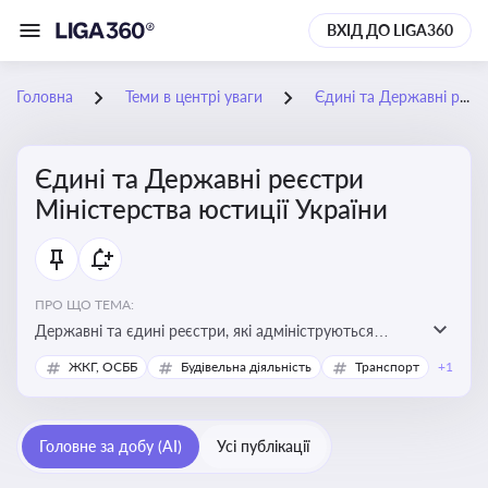
ВХІД ДО LIGA360
Головна
Теми в центрі уваги
Єдині та Державні реєстри Міністерства юстиції України
Єдині та Державні реєстри
Міністерства юстиції України
ПРО ЩО ТЕМА:
Державні та єдині реєстри, які адмініструються
Мінюстом України, і є ключовими інструментами для
ЖКГ, ОСББ
Будівельна діяльність
Транспорт
+1
юридичного захисту, ідентифікації прав, та
забезпечення прозорості у сфері власності, бізнесу,
сімейних та майнових відносин
Головне за добу (AI)
Усі публікації