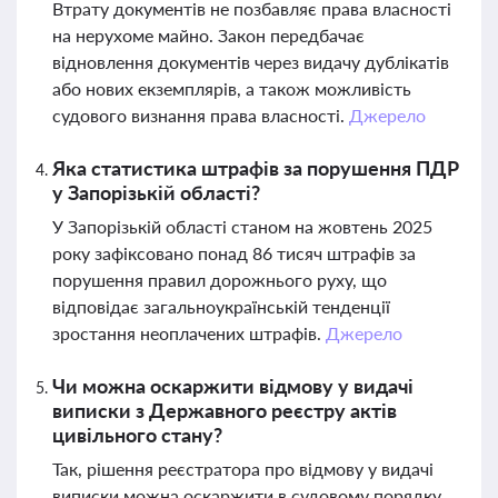
Втрату документів не позбавляє права власності
на нерухоме майно. Закон передбачає
відновлення документів через видачу дублікатів
або нових екземплярів, а також можливість
судового визнання права власності.
Джерело
Яка статистика штрафів за порушення ПДР
у Запорізькій області?
У Запорізькій області станом на жовтень 2025
року зафіксовано понад 86 тисяч штрафів за
порушення правил дорожнього руху, що
відповідає загальноукраїнській тенденції
зростання неоплачених штрафів.
Джерело
Чи можна оскаржити відмову у видачі
виписки з Державного реєстру актів
цивільного стану?
Так, рішення реєстратора про відмову у видачі
виписки можна оскаржити в судовому порядку