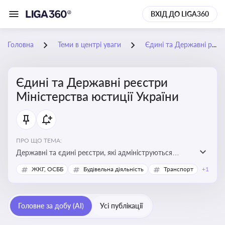
ВХІД ДО LIGA360
Головна
Теми в центрі уваги
Єдині та Державні реєстри Міністерства юстиції України
Єдині та Державні реєстри
Міністерства юстиції України
ПРО ЩО ТЕМА:
Державні та єдині реєстри, які адмініструються
Мінюстом України, і є ключовими інструментами для
ЖКГ, ОСББ
Будівельна діяльність
Транспорт
+1
юридичного захисту, ідентифікації прав, та
забезпечення прозорості у сфері власності, бізнесу,
сімейних та майнових відносин
Головне за добу (AI)
Усі публікації