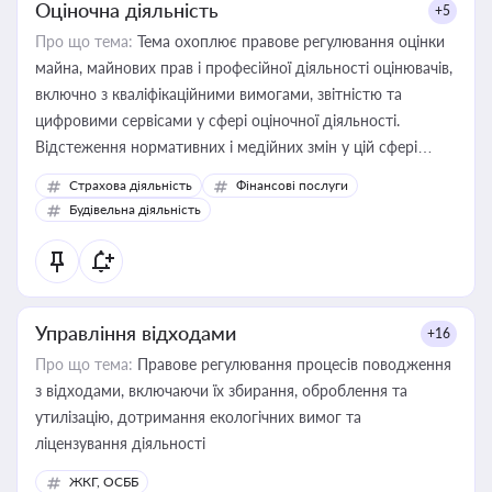
Оціночна діяльність
+5
Про що тема:
Тема охоплює правове регулювання оцінки
майна, майнових прав і професійної діяльності оцінювачів,
включно з кваліфікаційними вимогами, звітністю та
цифровими сервісами у сфері оціночної діяльності.
Відстеження нормативних і медійних змін у цій сфері
корисне для власника бізнесу, керівника, юриста або
Страхова діяльність
Фінансові послуги
бухгалтера під час оподаткування, приватизації, оренди
Будівельна діяльність
державного майна, корпоративних угод і перевірки
статусу суб'єктів оціночної діяльності
Управління відходами
+16
Про що тема:
Правове регулювання процесів поводження
з відходами, включаючи їх збирання, оброблення та
утилізацію, дотримання екологічних вимог та
ліцензування діяльності
ЖКГ, ОСББ