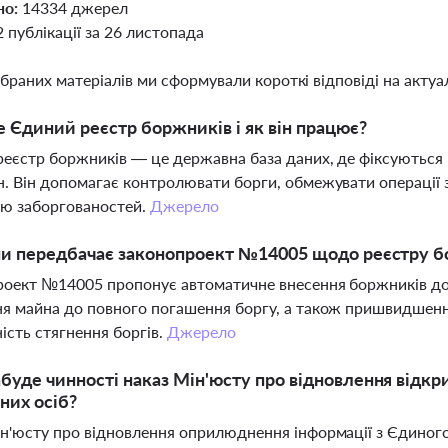
но:
14334 джерел
2 публікації за 26 листопада
ібраних матеріалів ми сформували короткі відповіді на актуал
 Єдиний реєстр боржників і як він працює?
еєстр боржників — це державна база даних, де фіксуються
. Він допомагає контролювати борги, обмежувати операції 
ню заборгованостей.
Джерело
ни передбачає законопроект №14005 щодо реєстру 
роект №14005 пропонує автоматичне внесення боржників до
я майна до повного погашення боргу, а також пришвидшенн
ість стягнення боргів.
Джерело
буде чинності наказ Мін'юсту про відновлення відк
них осіб?
н'юсту про відновлення оприлюднення інформації з Єдиног