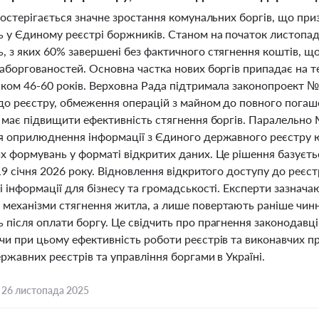
постерігається значне зростання комунальних боргів, що при
 у Єдиному реєстрі боржників. Станом на початок листопад
, з яких 60% завершені без фактичного стягнення коштів, щ
заборгованостей. Основна частка нових боргів припадає на 
іком 46-60 років. Верховна Рада підтримала законопроект 
до реєстру, обмеження операцій з майном до повного пога
 має підвищити ефективність стягнення боргів. Паралельно 
я оприлюднення інформації з Єдиного державного реєстру ю
 формувань у форматі відкритих даних. Це рішення базуєтьс
19 січня 2026 року. Відновлення відкритого доступу до реє
 інформації для бізнесу та громадськості. Експерти зазначаю
механізми стягнення житла, а лише повертають раніше чин
після оплати боргу. Це свідчить про прагнення законодавці
чи при цьому ефективність роботи реєстрів та виконавчих пр
ржавних реєстрів та управління боргами в Україні.
,
26 листопада 2025