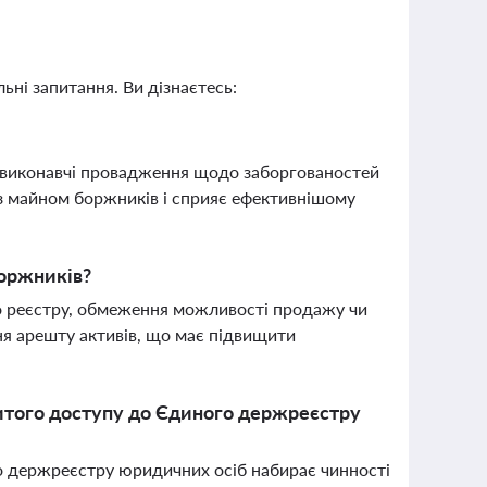
ьні запитання. Ви дізнаєтесь:
 виконавчі провадження щодо заборгованостей
з майном боржників і сприяє ефективнішому
боржників?
 реєстру, обмеження можливості продажу чи
я арешту активів, що має підвищити
ритого доступу до Єдиного держреєстру
о держреєстру юридичних осіб набирає чинності