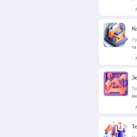
К
Пр
та
З
Пр
ва
ре
Т