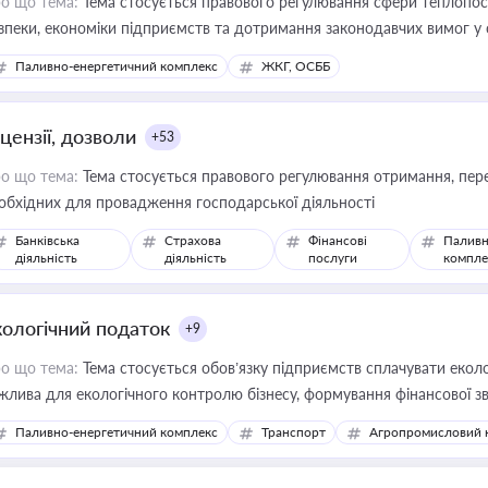
о що тема:
Тема стосується правового регулювання сфери теплопост
зпеки, економіки підприємств та дотримання законодавчих вимог у
Паливно-енергетичний комплекс
ЖКГ, ОСББ
цензії, дозволи
+53
о що тема:
Тема стосується правового регулювання отримання, пере
обхідних для провадження господарської діяльності
Банківська
Страхова
Фінансові
Паливн
діяльність
діяльність
послуги
компле
кологічний податок
+9
о що тема:
Тема стосується обов’язку підприємств сплачувати еколо
жлива для екологічного контролю бізнесу, формування фінансової 
конодавства
Паливно-енергетичний комплекс
Транспорт
Агропромисловий 