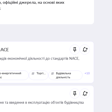
о, офіційні джерела, на основі яких
к
NACE
идів економічної діяльності до стандартів NACE,
о-енергетичний
Торгівля
Будівельна
+10
кс
діяльність
я та введення в експлуатацію об’єктів будівництва