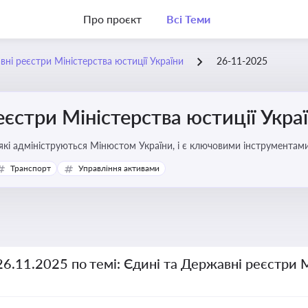
Про проєкт
Всі Теми
вні реєстри Міністерства юстиції України
26-11-2025
еєстри Міністерства юстиції Укра
які адмініструються Мінюстом України, і є ключовими інструментами
фері власності, бізнесу, сімейних та майнових відносин
Транспорт
Управління активами
26.11.2025 по темі: Єдині та Державні реєстри 