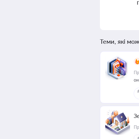
Теми, які мож
Пр
он
З
Пр