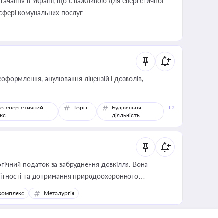
ачання в Україні, що є важливою для енергетичної
 сфері комунальних послуг
оформлення, анулювання ліцензій і дозволів,
о-енергетичний
Торгівля
Будівельна
+2
кс
діяльність
гічний податок за забруднення довкілля. Вона
звітності та дотримання природоохоронного
комплекс
Металургія