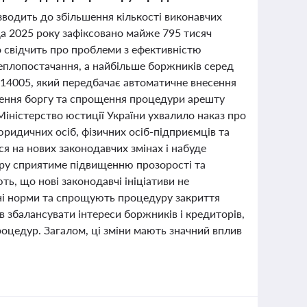
зводить до збільшення кількості виконавчих
а 2025 року зафіксовано майже 795 тисяч
о свідчить про проблеми з ефективністю
теплопостачання, а найбільше боржників серед
№14005, який передбачає автоматичне внесення
шення боргу та спрощення процедури арешту
Міністерство юстиції України ухвалило наказ про
ридичних осіб, фізичних осіб-підприємців та
я на нових законодавчих змінах і набуде
стру сприятиме підвищенню прозорості та
ть, що нові законодавчі ініціативи не
ні норми та спрощують процедуру закриття
в збалансувати інтереси боржників і кредиторів,
оцедур. Загалом, ці зміни мають значний вплив