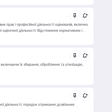
х прав і професійної діяльності оцінювачів, включно
і оціночної діяльності. Відстеження нормативних і
иста або бухгалтера під час оподаткування,
 статусу суб'єктів оціночної діяльності
включаючи їх збирання, оброблення та утилізацію,
ої діяльності, порядок отримання дозвільних