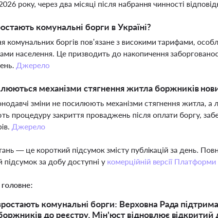
 2026 року, через два місяці після набрання чинності відпові
остають комунальні борги в Україні?
я комунальних боргів пов’язане з високими тарифами, особ
ми населення. Це призводить до накопичення заборгованост
ень.
Джерело
илюються механізми стягнення житла боржників нов
онодавчі зміни не посилюють механізми стягнення житла, а 
ь процедуру закриття проваджень після оплати боргу, забе
ів.
Джерело
тань — це короткий підсумок змісту публікацій за день. По
 підсумок за добу доступні у
комерційній версії Платформи
 головне:
 зростають комунальні борги: Верховна Рада підтрим
боржників до реєстру, Мін'юст відновлює відкритий