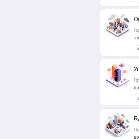
О
Пр
з 
ме
пр
У
Пр
до
Б
Пр
до