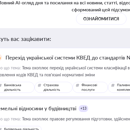
Повний AI-огляд дня та посилання на всі новини, статті, віде
сформований цей підсумо
ОЗНАЙОМИТИСЯ
уть вас зацікавити:
Перехід української системи КВЕД до стандартів 
о що тема:
Тема охоплює перехід української системи класифікації в
овлення кодів КВЕД та пов'язані нормативні зміни
Банківська
Страхова
Фінансові
Паливн
діяльність
діяльність
послуги
компле
емельні відносини у будівництві
+13
о що тема:
Тема охоплює правове регулювання підготовки, здійсненн
Будівельна діяльність