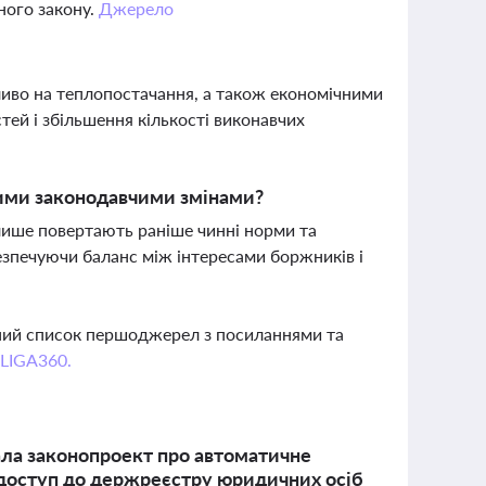
дного закону.
Джерело
ливо на теплопостачання, а також економічними
ей і збільшення кількості виконавчих
ими законодавчими змінами?
лише повертають раніше чинні норми та
зпечуючи баланс між інтересами боржників і
вний список першоджерел з посиланнями та
 LIGA360.
ала законопроект про автоматичне
 доступ до держреєстру юридичних осіб