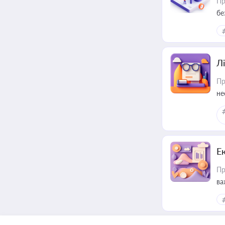
Пр
бе
Лі
Пр
не
Е
Пр
ва
за