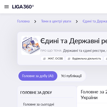
Головна
Теми в центрі уваги
Єдині та Держа
Єдині та Державні р
Державні та єдині реєстри, 
ПРО ЩО ТЕМА:
забезпечення прозорості у с
ЖКГ, ОСББ
Будівельна діяльність
Головне за добу (AI)
Усі публікації
Головне за 
ГОЛОВНЕ ЗА ДОБУ
України
Головне за сьогодні