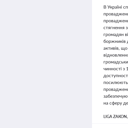
В Україні с
проваджень
проваджень
стягнення 
громадян в
боржників 
активів, що
відновленн
громадських
чинності з 
доступності
посилюють 
проваджень 
забезпечую
на сферу де
LIGA ZAKON