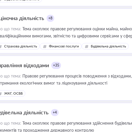
ціночна діяльність
+8
о що тема:
Тема охоплює правове регулювання оцінки майна, майнови
кваліфікаційними вимогами, звітністю та цифровими сервісами у сфер
дійних змін у цій сфері корисне для власника бізнесу, керівника, юр
Страхова діяльність
Фінансові послуги
Будівельна діяльність
иватизації, оренди державного майна, корпоративних угод і перевірки
правління відходами
+35
о що тема:
Правове регулювання процесів поводження з відходами, 
тримання екологічних вимог та ліцензування діяльності
ЖКГ, ОСББ
удівельна діяльність
+4
о що тема:
Тема охоплює правове регулювання здійснення будівельн
кументів та проходження державного контролю