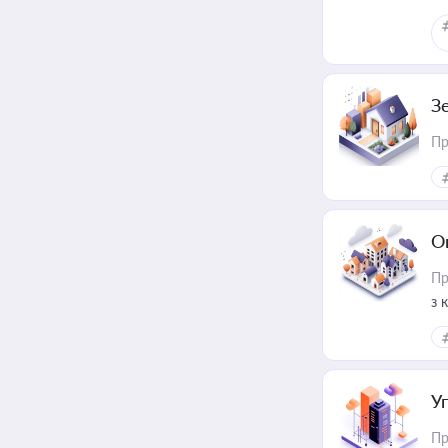
З
Пр
О
Пр
з 
ме
пр
У
Пр