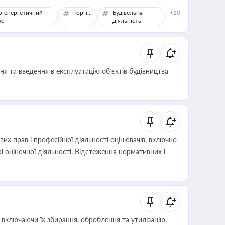
о-енергетичний
Торгівля
Будівельна
+10
кс
діяльність
я та введення в експлуатацію об’єктів будівництва
х прав і професійної діяльності оцінювачів, включно
і оціночної діяльності. Відстеження нормативних і
иста або бухгалтера під час оподаткування,
 статусу суб'єктів оціночної діяльності
включаючи їх збирання, оброблення та утилізацію,