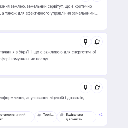
ування землею, земельний сервітут, що є критично
, а також для ефективного управління земельними
ачання в Україні, що є важливою для енергетичної
 сфері комунальних послуг
оформлення, анулювання ліцензій і дозволів,
о-енергетичний
Торгівля
Будівельна
+2
кс
діяльність