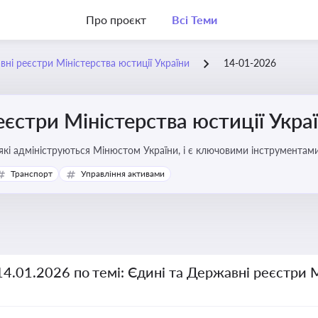
Про проєкт
Всі Теми
вні реєстри Міністерства юстиції України
14-01-2026
еєстри Міністерства юстиції Укра
які адмініструються Мінюстом України, і є ключовими інструментами
фері власності, бізнесу, сімейних та майнових відносин
Транспорт
Управління активами
14.01.2026 по темі: Єдині та Державні реєстри 