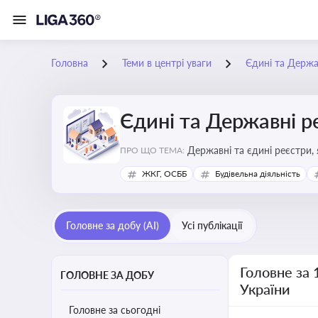
Головна
Теми в центрі уваги
Єдині та Держа
Єдині та Державні р
Державні та єдині реєстри, 
ПРО ЩО ТЕМА:
забезпечення прозорості у с
ЖКГ, ОСББ
Будівельна діяльність
Головне за добу (AI)
Усі публікації
Головне за 
ГОЛОВНЕ ЗА ДОБУ
України
Головне за сьогодні