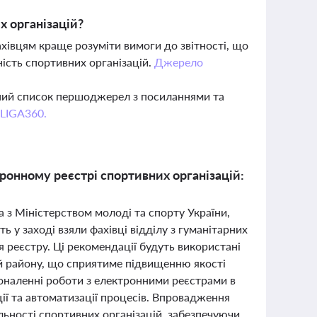
х організацій?
хівцям краще розуміти вимоги до звітності, що
ність спортивних організацій.
Джерело
вний список першоджерел з посиланнями та
 LIGA360.
ронному реєстрі спортивних організацій:
 з Міністерством молоді та спорту України,
ь у заході взяли фахівці відділу з гуманітарних
 реєстру. Ці рекомендації будуть використані
цій району, що сприятиме підвищенню якості
коналенні роботи з електронними реєстрами в
ії та автоматизації процесів. Впровадження
льності спортивних організацій, забезпечуючи