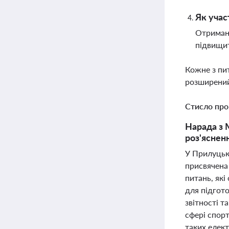
Як учас
Отримані
підвищит
Кожне з пи
розширений
Стисло про
Нарада з 
роз'ясненн
У Прилуцькі
присвячена 
питань, які
для підгото
звітності 
сфері спор
таких елект