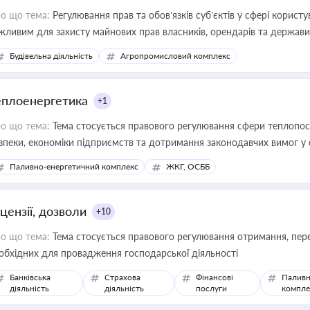
о що тема:
Регулювання прав та обов’язків суб’єктів у сфері корист
жливим для захисту майнових прав власників, орендарів та держави
сурсами
Будівельна діяльність
Агропромисловий комплекс
еплоенергетика
+1
о що тема:
Тема стосується правового регулювання сфери теплопост
зпеки, економіки підприємств та дотримання законодавчих вимог у
Паливно-енергетичний комплекс
ЖКГ, ОСББ
цензії, дозволи
+10
о що тема:
Тема стосується правового регулювання отримання, пере
обхідних для провадження господарської діяльності
Банківська
Страхова
Фінансові
Паливн
діяльність
діяльність
послуги
компле