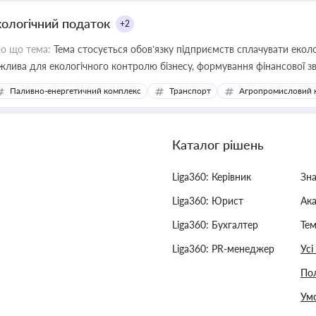
кологічний податок
+2
о що тема:
Тема стосується обов’язку підприємств сплачувати еколо
жлива для екологічного контролю бізнесу, формування фінансової 
конодавства
Паливно-енергетичний комплекс
Транспорт
Агропромисловий 
Каталог рішень
Liga360: Керівник
Зн
Liga360: Юрист
Ак
Liga360: Бухгалтер
Тем
Liga360: PR-менеджер
Усі
Пол
Умо