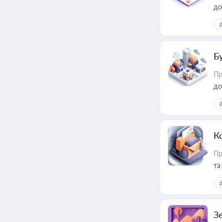
до
Б
Пр
до
К
Пр
та
З