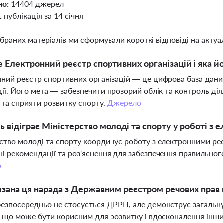
но:
14404 джерел
1 публікація за 14 січня
ібраних матеріалів ми сформували короткі відповіді на актуал
 Електронний реєстр спортивних організацій і яка й
ний реєстр спортивних організацій — це цифрова база даних
ції. Його мета — забезпечити прозорий облік та контроль дія
і та сприяти розвитку спорту.
Джерело
ь відіграє Міністерство молоді та спорту у роботі з
ство молоді та спорту координує роботу з електронними ре
і рекомендації та роз'яснення для забезпечення правильного 
о
язана ця нарада з Державним реєстром речових прав
езпосередньо не стосується ДРРП, але демонструє загальн
, що може бути корисним для розвитку і вдосконалення інш