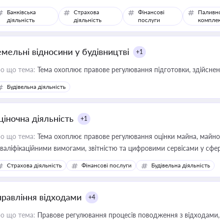
Банківська
Страхова
Фінансові
Паливн
діяльність
діяльність
послуги
компле
емельні відносини у будівництві
+1
о що тема:
Тема охоплює правове регулювання підготовки, здійсненн
Будівельна діяльність
ціночна діяльність
+1
о що тема:
Тема охоплює правове регулювання оцінки майна, майнови
кваліфікаційними вимогами, звітністю та цифровими сервісами у сфер
дійних змін у цій сфері корисне для власника бізнесу, керівника, юр
Страхова діяльність
Фінансові послуги
Будівельна діяльність
иватизації, оренди державного майна, корпоративних угод і перевірки
правління відходами
+4
о що тема:
Правове регулювання процесів поводження з відходами, 