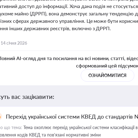
ативний доступ до інформації. Хоча дана подія не стосуєть
рухоме майно (ДРРП), вона демонструє загальну тенденцію 
 різних сферах державного управління. Це може бути корис
ння інших державних реєстрів, включно з ДРРП.
,
14 січня 2026
Повний AI-огляд дня та посилання на всі новини, статті, віде
сформований цей підсумо
ОЗНАЙОМИТИСЯ
уть вас зацікавити:
Перехід української системи КВЕД до стандартів 
о що тема:
Тема охоплює перехід української системи класифікації в
овлення кодів КВЕД та пов'язані нормативні зміни