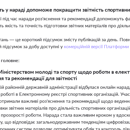
ть у нараді допоможе покращити звітність спортивни
 під час наради роз'яснення та рекомендації допоможуть фа
ь якість та точність підготовки звітних матеріалів про діяль
тань — це короткий підсумок змісту публікацій за день. По
 підсумок за добу доступні у
комерційній версії Платформи
 головне:
Міністерством молоді та спорту щодо роботи в елект
я та рекомендації для звітності
й районній державній адміністрації відбулася онлайн нарада
роботі в Електронному реєстрі спортивних організацій. Участ
 отримали важливі роз'яснення та рекомендації щодо ведення
вки звітних матеріалів про діяльність спортивних організа
та прозорості роботи. Нарада стала важливим кроком у вдос
ту, що відповідає загальнодержавним тенденціям цифровізац
ронних систем дозволяє оптимізувати облік та контроль дія