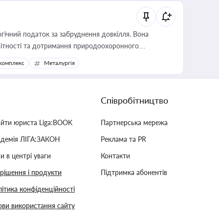
гічний податок за забруднення довкілля. Вона
звітності та дотримання природоохоронного
комплекс
Металургія
Співробітництво
айти юриста Liga:BOOK
Партнерська мережа
адемія ЛІГА:ЗАКОН
Реклама та PR
и в центрі уваги
Контакти
 рішення і продукти
Підтримка абонентів
ітика конфіденційності
ви використання сайту