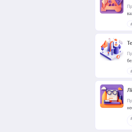
Пр
ва
ре
Т
Пр
бе
Лі
Пр
не