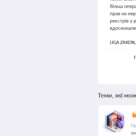
більш опер
прав на не
реєстрів у
вдосконале
LIGA ZAKON
Теми, які мож
Пр
он