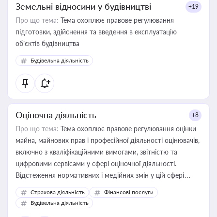
Земельні відносини у будівництві
+19
Про що тема:
Тема охоплює правове регулювання
підготовки, здійснення та введення в експлуатацію
об’єктів будівництва
Будівельна діяльність
Оціночна діяльність
+8
Про що тема:
Тема охоплює правове регулювання оцінки
майна, майнових прав і професійної діяльності оцінювачів,
включно з кваліфікаційними вимогами, звітністю та
цифровими сервісами у сфері оціночної діяльності.
Відстеження нормативних і медійних змін у цій сфері
корисне для власника бізнесу, керівника, юриста або
Страхова діяльність
Фінансові послуги
бухгалтера під час оподаткування, приватизації, оренди
Будівельна діяльність
державного майна, корпоративних угод і перевірки