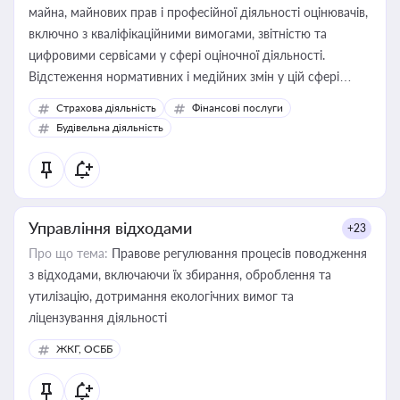
майна, майнових прав і професійної діяльності оцінювачів,
включно з кваліфікаційними вимогами, звітністю та
цифровими сервісами у сфері оціночної діяльності.
Відстеження нормативних і медійних змін у цій сфері
корисне для власника бізнесу, керівника, юриста або
Страхова діяльність
Фінансові послуги
бухгалтера під час оподаткування, приватизації, оренди
Будівельна діяльність
державного майна, корпоративних угод і перевірки
статусу суб'єктів оціночної діяльності
Управління відходами
+23
Про що тема:
Правове регулювання процесів поводження
з відходами, включаючи їх збирання, оброблення та
утилізацію, дотримання екологічних вимог та
ліцензування діяльності
ЖКГ, ОСББ