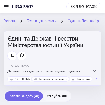
ВХІД ДО LIGA360
Головна
Теми в центрі уваги
Єдині та Державні реєстри Міністерства юстиції України
Єдині та Державні реєстри
Міністерства юстиції України
ПРО ЩО ТЕМА:
Державні та єдині реєстри, які адмініструються
Мінюстом України, і є ключовими інструментами для
ЖКГ, ОСББ
Будівельна діяльність
Транспорт
+1
юридичного захисту, ідентифікації прав, та
забезпечення прозорості у сфері власності, бізнесу,
сімейних та майнових відносин
Головне за добу (AI)
Усі публікації