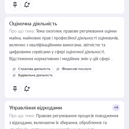
Оціночна діяльність
Про що тема:
Тема охоплює правове регулювання оцінки
майна, майнових прав і професійної діяльності оцінювачів,
включно з кваліфікаційними вимогами, звітністю та
цифровими сервісами у сфері оціночної діяльності.
Відстеження нормативних і медійних змін у цій сфері
корисне для власника бізнесу, керівника, юриста або
Страхова діяльність
Фінансові послуги
бухгалтера під час оподаткування, приватизації, оренди
Будівельна діяльність
державного майна, корпоративних угод і перевірки
статусу суб'єктів оціночної діяльності
Управління відходами
+4
Про що тема:
Правове регулювання процесів поводження
з відходами, включаючи їх збирання, оброблення та