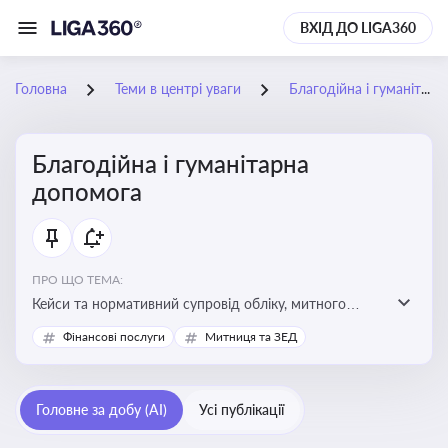
ВХІД ДО LIGA360
Головна
Теми в центрі уваги
Благодійна і гуманітарна допомога
Благодійна і гуманітарна
допомога
ПРО ЩО ТЕМА:
Кейси та нормативний супровід обліку, митного
оформлення, контролю та утилізації гуманітарної або
Фінансові послуги
Митниця та ЗЕД
благодійної допомоги
Головне за добу (AI)
Усі публікації