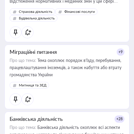
Відстеження нормативних і медійних змін у цій сфері
корисне для власника бізнесу, керівника, юриста або
Страхова діяльність
Фінансові послуги
бухгалтера під час оподаткування, приватизації, оренди
Будівельна діяльність
державного майна, корпоративних угод і перевірки
статусу суб'єктів оціночної діяльності
Міграційні питання
+9
Про що тема:
Тема охоплює порядок в’їзду, перебування,
працевлаштування іноземців, а також набуття або втрату
громадянства України
Митниця та ЗЕД
Банківська діяльність
+28
Про що тема:
Банківська діяльність охоплює всі аспекти