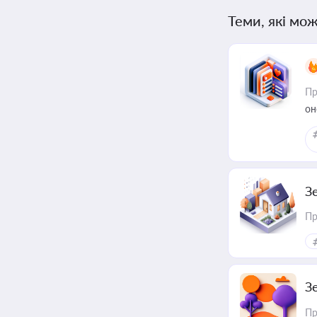
Теми, які мож
Пр
он
З
Пр
З
Пр