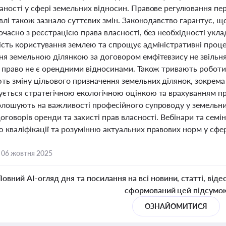
аності у сфері земельних відносин. Правове регулювання пе
івлі також зазнало суттєвих змін. Законодавство гарантує,
очасно з реєстрацією права власності, без необхідності укл
ість користування землею та спрощує адміністративні проц
ня земельною ділянкою за договором емфітевзису не звільня
е право не є орендними відносинами. Також тривають роботи
ть зміну цільового призначення земельних ділянок, зокрема
ється стратегічною екологічною оцінкою та врахуванням п
олошують на важливості професійного супроводу у земельни
оговорів оренди та захисті прав власності. Вебінари та семі
 кваліфікації та розумінню актуальних правових норм у сфе
,
06 жовтня 2025
Повний AI-огляд дня та посилання на всі новини, статті, віде
сформований цей підсумо
ОЗНАЙОМИТИСЯ