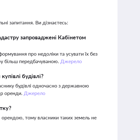
ьні запитання. Ви дізнаєтесь:
кадастру запроваджені Кабінетом
ормування про недоліки та усувати їх без
ру більш передбачуваною.
Джерело
купівлі будівлі?
аснику будівлі одночасно з державною
ір оренди.
Джерело
атку?
є орендою, тому власники таких земель не