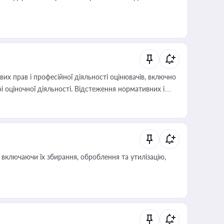
х прав і професійної діяльності оцінювачів, включно
і оціночної діяльності. Відстеження нормативних і
иста або бухгалтера під час оподаткування,
 статусу суб'єктів оціночної діяльності
включаючи їх збирання, оброблення та утилізацію,