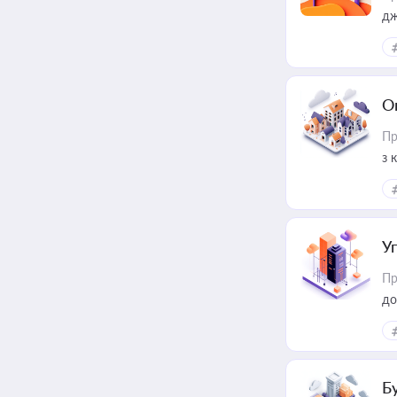
дж
О
Пр
з 
ме
пр
У
Пр
до
Б