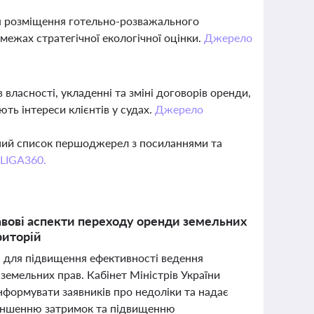
ля розміщення готельно-розважального
межах стратегічної екологічної оцінки.
Джерело
ласності, укладенні та зміні договорів оренди,
ть інтереси клієнтів у судах.
Джерело
вний список першоджерел з посиланнями та
 LIGA360.
авові аспекти переходу оренди земельних
риторій
 для підвищення ефективності ведення
мельних прав. Кабінет Міністрів України
інформувати заявників про недоліки та надає
меншенню затримок та підвищенню