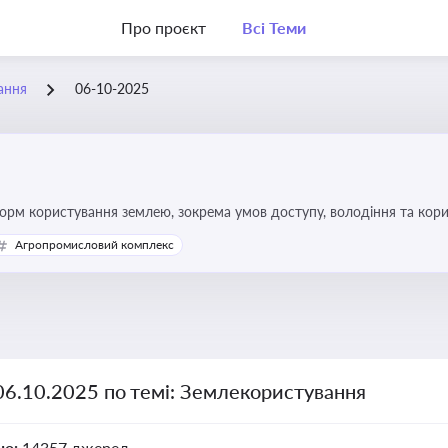
Про проєкт
Всі Теми
ання
06-10-2025
форм користування землею, зокрема умов доступу, володіння та кор
Агропромисловий комплекс
06.10.2025 по темі: Землекористування
но:
14357 джерел