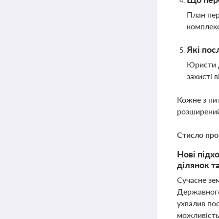
План пер
комплекс
Які пос
Юристи д
захисті 
Кожне з пи
розширений
Стисло про
Нові підх
ділянок т
Сучасне зе
Державного
ухвалив пос
можливість