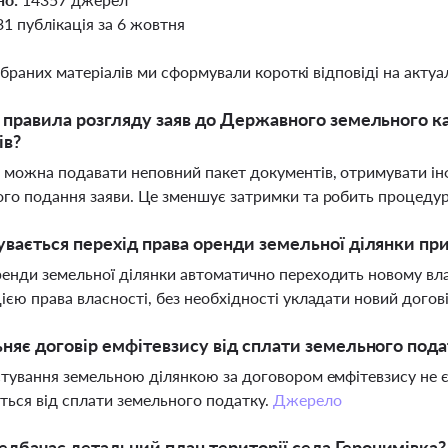
31 публікація за 6 жовтня
ібраних матеріалів ми сформували короткі відповіді на актуал
і правила розгляду заяв до Державного земельного 
ів?
 можна подавати неповний пакет документів, отримувати інф
го подання заяви. Це зменшує затримки та робить процеду
увається перехід права оренди земельної ділянки при 
енди земельної ділянки автоматично переходить новому вл
ією права власності, без необхідності укладати новий догов
ьняє договір емфітевзису від сплати земельного под
стування земельною ділянкою за договором емфітевзису не 
ться від сплати земельного податку.
Джерело
дбачає детальний план території села Геронимівка?