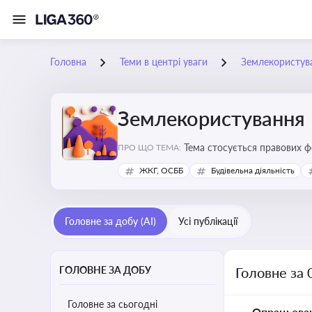
Головна
Теми в центрі уваги
Землекористув
Землекористування
Тема стосується правових 
ПРО ЩО ТЕМА:
власності
ЖКГ, ОСББ
Будівельна діяльність
Головне за добу (AI)
Усі публікації
ГОЛОВНЕ ЗА ДОБУ
Головне за 
Головне за сьогодні
Опрацьова