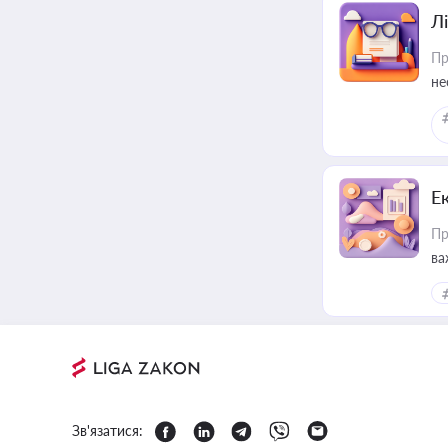
Лі
Пр
не
Е
Пр
ва
за
Зв'язатися: