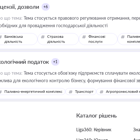
цензії, дозволи
+6
о що тема:
Тема стосується правового регулювання отримання, пере
обхідних для провадження господарської діяльності
Банківська
Страхова
Фінансові
Паливн
діяльність
діяльність
послуги
компле
кологічний податок
+1
о що тема:
Тема стосується обов’язку підприємств сплачувати еколо
жлива для екологічного контролю бізнесу, формування фінансової 
конодавства
Паливно-енергетичний комплекс
Транспорт
Агропромисловий 
Каталог рішень
Liga360: Керівник
Зн