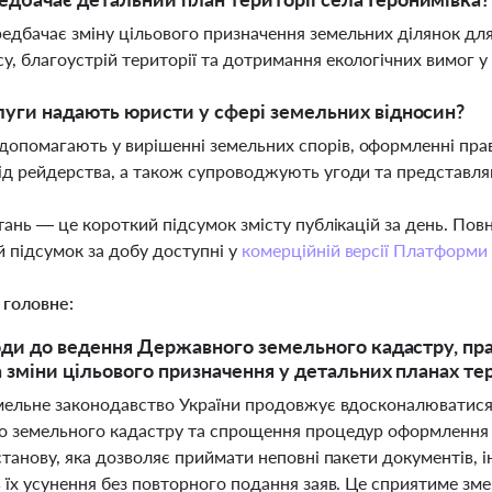
едбачає зміну цільового призначення земельних ділянок д
у, благоустрій території та дотримання екологічних вимог у 
луги надають юристи у сфері земельних відносин?
опомагають у вирішенні земельних спорів, оформленні прав в
від рейдерства, а також супроводжують угоди та представляю
тань — це короткий підсумок змісту публікацій за день. По
 підсумок за добу доступні у
комерційній версії Платформи
 головне:
оди до ведення Державного земельного кадастру, пр
а зміни цільового призначення у детальних планах те
мельне законодавство України продовжує вдосконалюватися
 земельного кадастру та спрощення процедур оформлення зе
танову, яка дозволяє приймати неповні пакети документів, 
 їх усунення без повторного подання заяв. Це сприятиме з