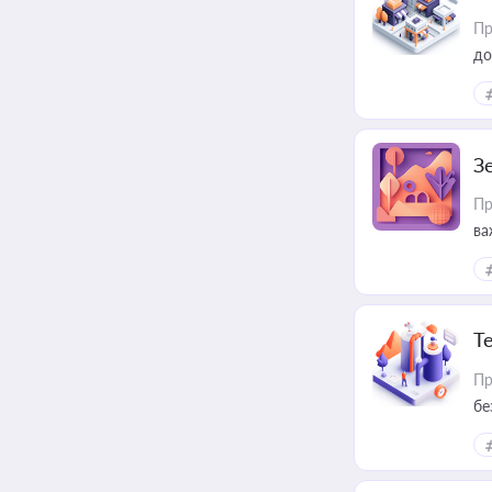
Пр
до
З
Пр
ва
ре
Т
Пр
бе