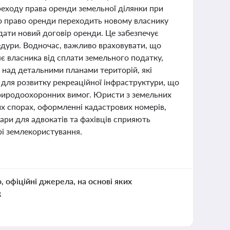
реходу права оренди земельної ділянки при
 що право оренди переходить новому власнику
адати новий договір оренди. Це забезпечує
едури. Водночас, важливо враховувати, що
є власника від сплати земельного податку,
 над детальними планами територій, які
 для розвитку рекреаційної інфраструктури, що
риродоохоронних вимог. Юристи з земельних
х спорах, оформленні кадастрових номерів,
нари для адвокатів та фахівців сприяють
рі землекористування.
о, офіційні джерела, на основі яких
к