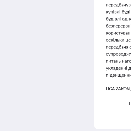
передбачув
купівлі буд
будівлі одн
безперервн
користуван
оскільки ц
передбачаю
супроводжу
питань наг
укладенні д
підвищенню
LIGA ZAKON