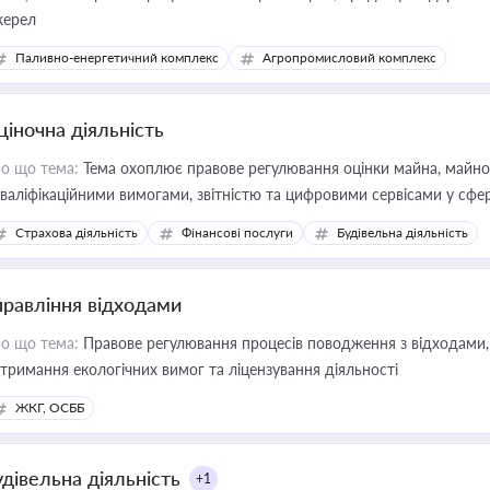
ерел
Паливно-енергетичний комплекс
Агропромисловий комплекс
ціночна діяльність
о що тема:
Тема охоплює правове регулювання оцінки майна, майнови
кваліфікаційними вимогами, звітністю та цифровими сервісами у сфер
дійних змін у цій сфері корисне для власника бізнесу, керівника, юр
Страхова діяльність
Фінансові послуги
Будівельна діяльність
иватизації, оренди державного майна, корпоративних угод і перевірки
правління відходами
о що тема:
Правове регулювання процесів поводження з відходами, 
тримання екологічних вимог та ліцензування діяльності
ЖКГ, ОСББ
удівельна діяльність
+1