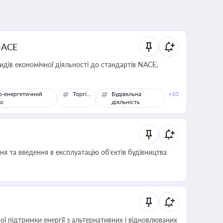
NACE
идів економічної діяльності до стандартів NACE,
о-енергетичний
Торгівля
Будівельна
+10
кс
діяльність
я та введення в експлуатацію об’єктів будівництва
 підтримки енергії з альтернативних і відновлюваних