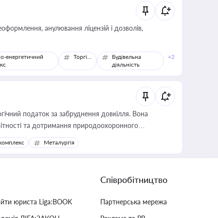
оформлення, анулювання ліцензій і дозволів,
о-енергетичний
Торгівля
Будівельна
+2
кс
діяльність
гічний податок за забруднення довкілля. Вона
звітності та дотримання природоохоронного
комплекс
Металургія
Співробітництво
айти юриста Liga:BOOK
Партнерська мережа