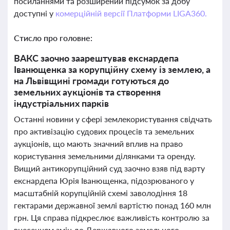
посиланнями та розширений підсумок за добу
доступні у
комерційній версії Платформи LIGA360.
Стисло про головне:
ВАКС заочно заарештував екснардепа
Іванющенка за корупційну схему із землею, а
на Львівщині громади готуються до
земельних аукціонів та створення
індустріальних парків
Останні новини у сфері землекористування свідчать
про активізацію судових процесів та земельних
аукціонів, що мають значний вплив на право
користування земельними ділянками та оренду.
Вищий антикорупційний суд заочно взяв під варту
екснардепа Юрія Іванющенка, підозрюваного у
масштабній корупційній схемі заволодіння 18
гектарами державної землі вартістю понад 160 млн
грн. Ця справа підкреслює важливість контролю за
внесенням змін до Державного земельного