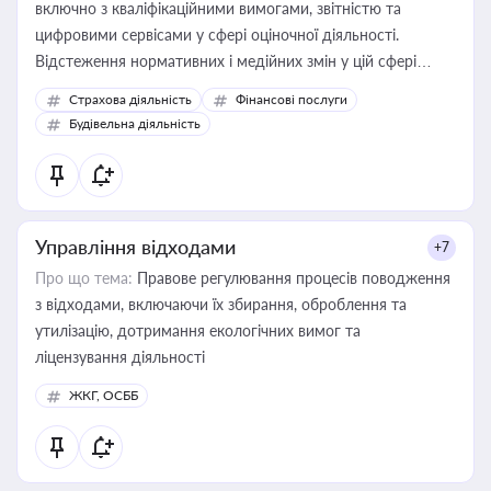
включно з кваліфікаційними вимогами, звітністю та
цифровими сервісами у сфері оціночної діяльності.
Відстеження нормативних і медійних змін у цій сфері
корисне для власника бізнесу, керівника, юриста або
Страхова діяльність
Фінансові послуги
бухгалтера під час оподаткування, приватизації, оренди
Будівельна діяльність
державного майна, корпоративних угод і перевірки
статусу суб'єктів оціночної діяльності
Управління відходами
+7
Про що тема:
Правове регулювання процесів поводження
з відходами, включаючи їх збирання, оброблення та
утилізацію, дотримання екологічних вимог та
ліцензування діяльності
ЖКГ, ОСББ