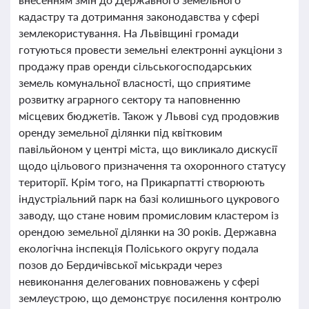
кадастру та дотримання законодавства у сфері
землекористування. На Львівщині громади
готуються провести земельні електронні аукціони з
продажу прав оренди сільськогосподарських
земель комунальної власності, що сприятиме
розвитку аграрного сектору та наповненню
місцевих бюджетів. Також у Львові суд продовжив
оренду земельної ділянки під квітковим
павільйоном у центрі міста, що викликало дискусії
щодо цільового призначення та охоронного статусу
території. Крім того, на Прикарпатті створюють
індустріальний парк на базі колишнього цукрового
заводу, що стане новим промисловим кластером із
орендою земельної ділянки на 30 років. Державна
екологічна інспекція Поліського округу подала
позов до Бердичівської міськради через
невиконання делегованих повноважень у сфері
землеустрою, що демонструє посилення контролю