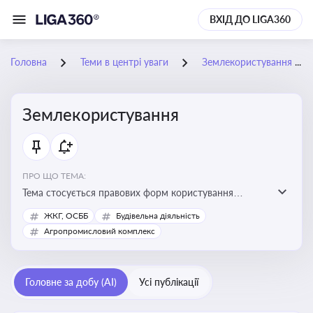
ВХІД ДО LIGA360
Головна
Теми в центрі уваги
Землекористування
Землекористування
ПРО ЩО ТЕМА:
Тема стосується правових форм користування
землею, зокрема умов доступу, володіння та
ЖКГ, ОСББ
Будівельна діяльність
користування земельними ділянками різних форм
Агропромисловий комплекс
власності
Головне за добу (AI)
Усі публікації