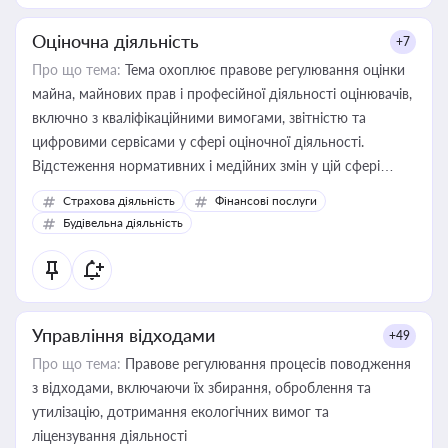
Оціночна діяльність
+7
Про що тема:
Тема охоплює правове регулювання оцінки
майна, майнових прав і професійної діяльності оцінювачів,
включно з кваліфікаційними вимогами, звітністю та
цифровими сервісами у сфері оціночної діяльності.
Відстеження нормативних і медійних змін у цій сфері
корисне для власника бізнесу, керівника, юриста або
Страхова діяльність
Фінансові послуги
бухгалтера під час оподаткування, приватизації, оренди
Будівельна діяльність
державного майна, корпоративних угод і перевірки
статусу суб'єктів оціночної діяльності
Управління відходами
+49
Про що тема:
Правове регулювання процесів поводження
з відходами, включаючи їх збирання, оброблення та
утилізацію, дотримання екологічних вимог та
ліцензування діяльності