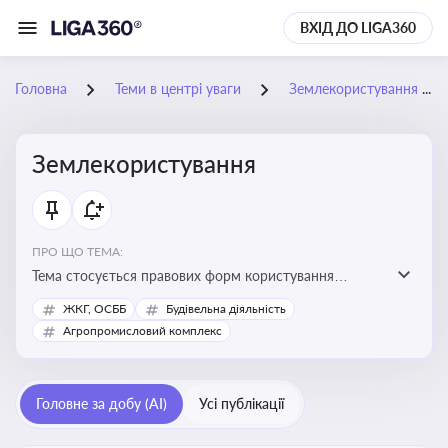
ВХІД ДО LIGA360
Головна
Теми в центрі уваги
Землекористування
Землекористування
ПРО ЩО ТЕМА:
Тема стосується правових форм користування
землею, зокрема умов доступу, володіння та
ЖКГ, ОСББ
Будівельна діяльність
користування земельними ділянками різних форм
Агропромисловий комплекс
власності
Головне за добу (AI)
Усі публікації