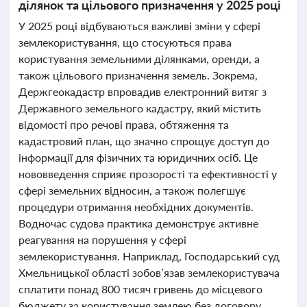
ділянок та цільового призначення у 2025 році
У 2025 році відбуваються важливі зміни у сфері
землекористування, що стосуються права
користування земельними ділянками, оренди, а
також цільового призначення земель. Зокрема,
Держгеокадастр впровадив електронний витяг з
Державного земельного кадастру, який містить
відомості про речові права, обтяження та
кадастровий план, що значно спрощує доступ до
інформації для фізичних та юридичних осіб. Це
нововведення сприяє прозорості та ефективності у
сфері земельних відносин, а також полегшує
процедури отримання необхідних документів.
Водночас судова практика демонструє активне
реагування на порушення у сфері
землекористування. Наприклад, Господарський суд
Хмельницької області зобов’язав землекористувача
сплатити понад 800 тисяч гривень до місцевого
бюджету за користування землею без договору