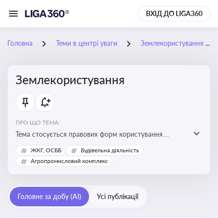
ВХІД ДО LIGA360
Головна
Теми в центрі уваги
Землекористування
Землекористування
ПРО ЩО ТЕМА:
Тема стосується правових форм користування
землею, зокрема умов доступу, володіння та
ЖКГ, ОСББ
Будівельна діяльність
користування земельними ділянками різних форм
Агропромисловий комплекс
власності
Головне за добу (AI)
Усі публікації