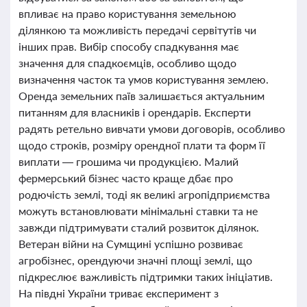
впливає на право користування земельною
ділянкою та можливість передачі сервітутів чи
інших прав. Вибір способу спадкування має
значення для спадкоємців, особливо щодо
визначення часток та умов користування землею.
Оренда земельних паїв залишається актуальним
питанням для власників і орендарів. Експерти
радять ретельно вивчати умови договорів, особливо
щодо строків, розміру орендної плати та форм її
виплати — грошима чи продукцією. Малий
фермерський бізнес часто краще дбає про
родючість землі, тоді як великі агропідприємства
можуть встановлювати мінімальні ставки та не
завжди підтримувати сталий розвиток ділянок.
Ветеран війни на Сумщині успішно розвиває
агробізнес, орендуючи значні площі землі, що
підкреслює важливість підтримки таких ініціатив.
На півдні України триває експеримент з