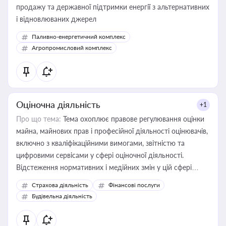
продажу та державної підтримки енергії з альтернативних
і відновлюваних джерел
Паливно-енергетичний комплекс
Агропромисловий комплекс
Оціночна діяльність
+1
Про що тема:
Тема охоплює правове регулювання оцінки
майна, майнових прав і професійної діяльності оцінювачів,
включно з кваліфікаційними вимогами, звітністю та
цифровими сервісами у сфері оціночної діяльності.
Відстеження нормативних і медійних змін у цій сфері
корисне для власника бізнесу, керівника, юриста або
Страхова діяльність
Фінансові послуги
бухгалтера під час оподаткування, приватизації, оренди
Будівельна діяльність
державного майна, корпоративних угод і перевірки
статусу суб'єктів оціночної діяльності