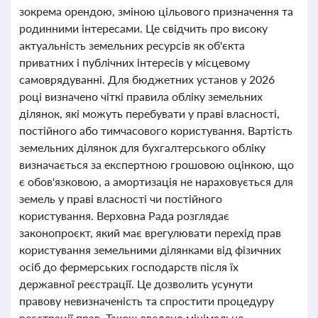
зокрема орендою, зміною цільового призначення та
родинними інтересами. Це свідчить про високу
актуальність земельних ресурсів як об'єкта
приватних і публічних інтересів у місцевому
самоврядуванні. Для бюджетних установ у 2026
році визначено чіткі правила обліку земельних
ділянок, які можуть перебувати у праві власності,
постійного або тимчасового користування. Вартість
земельних ділянок для бухгалтерського обліку
визначається за експертною грошовою оцінкою, що
є обов'язковою, а амортизація не нараховується для
земель у праві власності чи постійного
користування. Верховна Рада розглядає
законопроєкт, який має врегулювати перехід прав
користування земельними ділянками від фізичних
осіб до фермерських господарств після їх
державної реєстрації. Це дозволить усунути
правову невизначеність та спростити процедуру
реєстрації прав. Також введено мінімальне