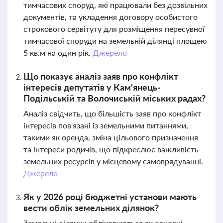
тимчасових споруд, які працювали без дозвільних
документів, та укладення договору особистого
строкового сервітуту для розміщення пересувної
тимчасової споруди на земельній ділянці площею
5 кв.м на один рік.
Джерело
Що показує аналіз заяв про конфлікт
інтересів депутатів у Кам'янець-
Подільській та Волочиській міських радах?
Аналіз свідчить, що більшість заяв про конфлікт
інтересів пов'язані із земельними питаннями,
такими як оренда, зміна цільового призначення
та інтереси родичів, що підкреслює важливість
земельних ресурсів у місцевому самоврядуванні.
Джерело
Як у 2026 році бюджетні установи мають
вести облік земельних ділянок?
Земельні ділянки обліковуються як основні