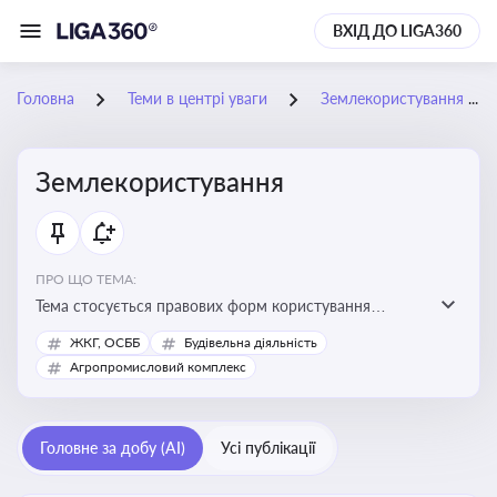
ВХІД ДО LIGA360
Головна
Теми в центрі уваги
Землекористування
Землекористування
ПРО ЩО ТЕМА:
Тема стосується правових форм користування
землею, зокрема умов доступу, володіння та
ЖКГ, ОСББ
Будівельна діяльність
користування земельними ділянками різних форм
Агропромисловий комплекс
власності
Головне за добу (AI)
Усі публікації