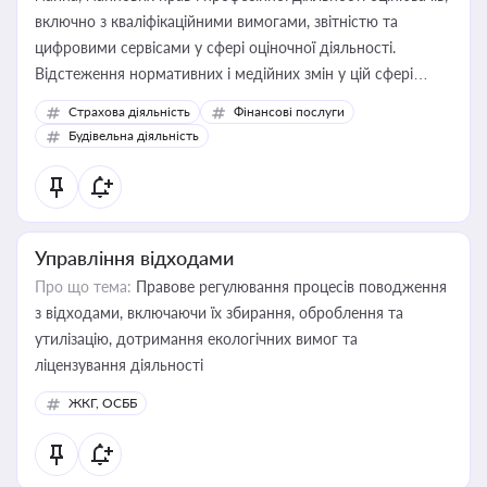
включно з кваліфікаційними вимогами, звітністю та
цифровими сервісами у сфері оціночної діяльності.
Відстеження нормативних і медійних змін у цій сфері
корисне для власника бізнесу, керівника, юриста або
Страхова діяльність
Фінансові послуги
бухгалтера під час оподаткування, приватизації, оренди
Будівельна діяльність
державного майна, корпоративних угод і перевірки
статусу суб'єктів оціночної діяльності
Управління відходами
Про що тема:
Правове регулювання процесів поводження
з відходами, включаючи їх збирання, оброблення та
утилізацію, дотримання екологічних вимог та
ліцензування діяльності
ЖКГ, ОСББ