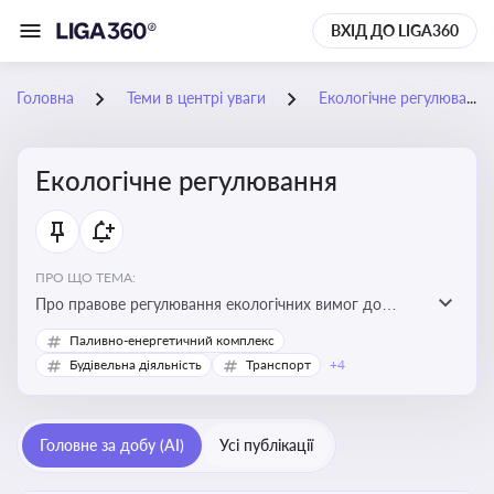
ВХІД ДО LIGA360
Головна
Теми в центрі уваги
Екологічне регулювання
Екологічне регулювання
ПРО ЩО ТЕМА:
Про правове регулювання екологічних вимог до
виробництв, включно з дозволами, перевірками,
Паливно-енергетичний комплекс
стандартами викидів і гармонізацією з
Будівельна діяльність
Транспорт
+4
європейськими нормами
Головне за добу (AI)
Усі публікації