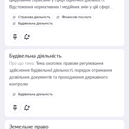
Відстеження нормативних і медійних змін у цій сфері
корисне для власника бізнесу, керівника, юриста або
Страхова діяльність
Фінансові послуги
бухгалтера під час оподаткування, приватизації, оренди
Будівельна діяльність
державного майна, корпоративних угод і перевірки
статусу суб'єктів оціночної діяльності
Будівельна діяльність
Про що тема:
Тема охоплює правове регулювання
здійснення будівельної діяльності, порядок отримання
дозвільних документів та проходження державного
контролю
Будівельна діяльність
Земельне право