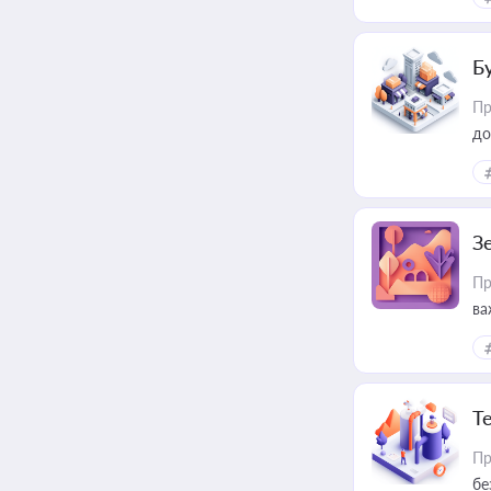
пр
Б
Пр
до
З
Пр
ва
ре
Т
Пр
бе