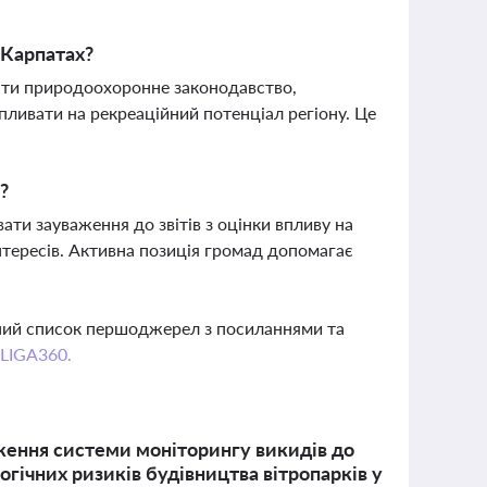
у Карпатах?
ати природоохоронне законодавство,
впливати на рекреаційний потенціал регіону. Це
?
ти зауваження до звітів з оцінки впливу на
інтересів. Активна позиція громад допомагає
вний список першоджерел з посиланнями та
 LIGA360.
дження системи моніторингу викидів до
огічних ризиків будівництва вітропарків у