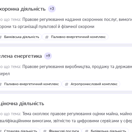
хоронна діяльність
+3
о що тема:
Правове регулювання надання охоронних послуг, вимоги д
орони та організації пультової й фізичної охорони
Банківська діяльність
Паливно-енергетичний комплекс
елена енергетика
+9
о що тема:
Правове регулювання виробництва, продажу та державної
ерел
Паливно-енергетичний комплекс
Агропромисловий комплекс
ціночна діяльність
о що тема:
Тема охоплює правове регулювання оцінки майна, майнови
кваліфікаційними вимогами, звітністю та цифровими сервісами у сфер
дійних змін у цій сфері корисне для власника бізнесу, керівника, юр
Страхова діяльність
Фінансові послуги
Будівельна діяльність