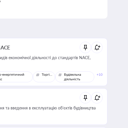
к
NACE
идів економічної діяльності до стандартів NACE,
о-енергетичний
Торгівля
Будівельна
+10
кс
діяльність
я та введення в експлуатацію об’єктів будівництва