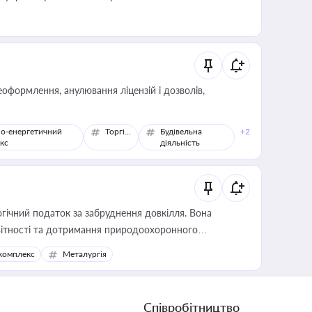
оформлення, анулювання ліцензій і дозволів,
о-енергетичний
Торгівля
Будівельна
+2
кс
діяльність
гічний податок за забруднення довкілля. Вона
звітності та дотримання природоохоронного
комплекс
Металургія
Співробітництво