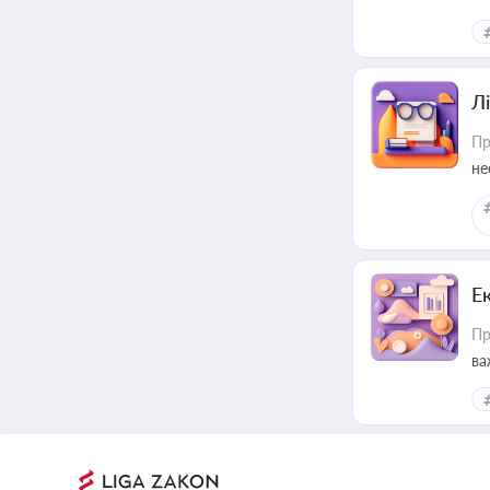
Лі
Пр
не
Е
Пр
ва
за