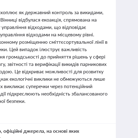
 охоплює як державний контроль за викидами,
 Вінниці відбулася екоакція, спрямована на
 управління відходами, що відповідає
управління відходами на місцевому рівні.
конному розміщенню сміттєсортувальної лінії в
изики. Цей випадок ілюструє важливість
ня громадськості до прийняття рішень у сфері
у, звітності та верифікації викидів парникових
годою. Це відкриває можливості для розвитку
Однак екологічні виклики не обмежуються лише
ах викликає суперечки через потенційний
одії підкреслюють необхідність збалансованого
ої безпеки.
о, офіційні джерела, на основі яких