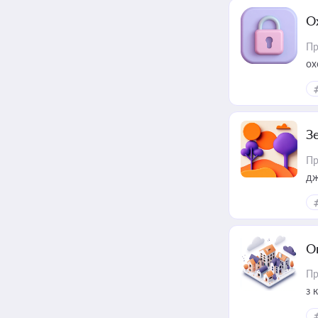
О
Пр
ох
З
Пр
дж
О
Пр
з 
ме