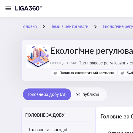
Головна
Теми в центрі уваги
Екологічне рег
Екологічне регулюв
Про правове регулювання ек
ПРО ЩО ТЕМА:
європейськими нормами
Паливно-енергетичний комплекс
Буд
Головне за добу (AI)
Усі публікації
ГОЛОВНЕ ЗА ДОБУ
Головне за 
Головне за сьогодні
Опрацьова