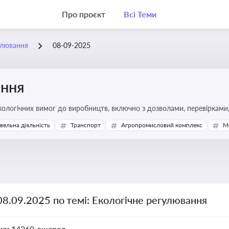
Про проєкт
Всі Теми
улювання
08-09-2025
ання
ологічних вимог до виробництв, включно з дозволами, перевірками, 
івельна діяльність
Транспорт
Агропромисловий комплекс
М
08.09.2025 по темі: Екологічне регулювання
но:
14260 джерел