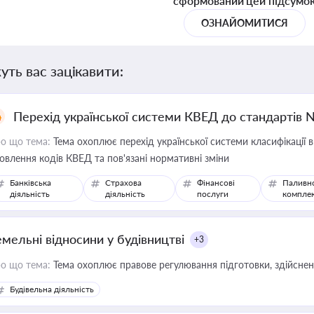
сформований цей підсумо
ОЗНАЙОМИТИСЯ
уть вас зацікавити:
Перехід української системи КВЕД до стандартів 
о що тема:
Тема охоплює перехід української системи класифікації в
овлення кодів КВЕД та пов'язані нормативні зміни
Банківська
Страхова
Фінансові
Паливн
діяльність
діяльність
послуги
компле
емельні відносини у будівництві
+3
о що тема:
Тема охоплює правове регулювання підготовки, здійсненн
Будівельна діяльність