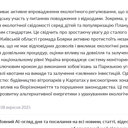
триває активне впровадження екологічного регулювання, що
дську участь у питаннях поводження з відходами. Зокрема, у
 екологічної свідомості серед дітей та популяризацію Плану
м стандартам. Це свідчить про зростаючу увагу до сталого 
Київській області громада Боярки активно протистоїть неза
вка, що не має відповідних дозволів і викликає екологічні р
 дозвільних процедур, оцінки впливу на довкілля та залучен
а національному рівні Україна впроваджує систему моніторинг
є ключовим кроком до виконання зобов’язань за Паризькою у
влі квотами на викиди та залучення «зелених» інвестицій. 
тю: будівництво вітропарків у Карпатах у високогірних зон
вплив на біорізноманіття та порушення законодавства. Ці п
розвитку альтернативної енергетики з урахуванням екологічн
,
08 вересня 2025
Повний AI-огляд дня та посилання на всі новини, статті, віде