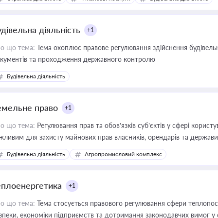
иватизації, оренди державного майна, корпоративних угод і перевірки
удівельна діяльність
+1
о що тема:
Тема охоплює правове регулювання здійснення будівельн
кументів та проходження державного контролю
Будівельна діяльність
емельне право
+1
о що тема:
Регулювання прав та обов’язків суб’єктів у сфері корист
жливим для захисту майнових прав власників, орендарів та держави
сурсами
Будівельна діяльність
Агропромисловий комплекс
еплоенергетика
+1
о що тема:
Тема стосується правового регулювання сфери теплопост
зпеки, економіки підприємств та дотримання законодавчих вимог у