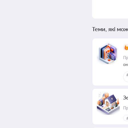
Теми, які мож
Пр
он
З
Пр