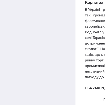
Карпатах
В Україні 
так і грома
формування
європейськи
Водночас у 
селі Тарасі
дотримання
екології. Н
газів, що 
ринку торгі
промисловіс
негативний 
підходу до 
LIGA ZAKON