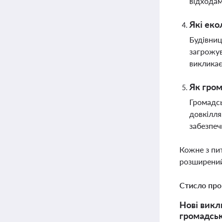
відходам
Які еко
Будівниц
загрожув
викликає
Як гром
Громадсь
довкілля
забезпеч
Кожне з пи
розширений
Стисло про
Нові викл
громадськ