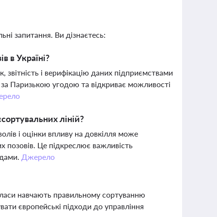
ьні запитання. Ви дізнаєтесь:
в в Україні?
к, звітність і верифікацію даних підприємствами
ь за Паризькою угодою та відкриває можливості
ерело
сортувальних ліній?
олів і оцінки впливу на довкілля може
их позовів. Це підкреслює важливість
одами.
Джерело
ер-класи навчають правильному сортуванню
увати європейські підходи до управління