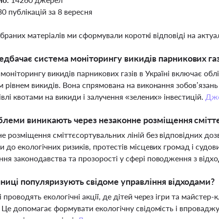
30 публікацій за 8 вересня
ібраних матеріалів ми сформували короткі відповіді на актуал
дбачає система моніторингу викидів парникових газі
моніторингу викидів парникових газів в Україні включає облі
м рівнем викидів. Вона спрямована на виконання зобов’язан
івлі квотами на викиди і залучення «зелених» інвестицій.
Дж
блеми виникають через незаконне розміщення сміттє
е розміщення сміттєсортувальних ліній без відповідних дозв
и до екологічних ризиків, протестів місцевих громад і судов
ня законодавства та прозорості у сфері поводження з відх
нниці популяризують свідоме управління відходами?
і проводять екологічні акції, де дітей через ігри та майст
. Це допомагає формувати екологічну свідомість і впровадж