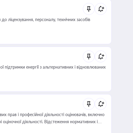
о ліцензування, персоналу, технічних засобів
 підтримки енергії з альтернативних і відновлюваних
х прав і професійної діяльності оцінювачів, включно
і оціночної діяльності. Відстеження нормативних і
иста або бухгалтера під час оподаткування,