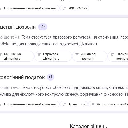
Паливно-енергетичний комплекс
ЖКГ, ОСББ
цензії, дозволи
+14
о що тема:
Тема стосується правового регулювання отримання, пере
обхідних для провадження господарської діяльності
Банківська
Страхова
Фінансові
Паливн
діяльність
діяльність
послуги
компле
кологічний податок
+1
о що тема:
Тема стосується обов’язку підприємств сплачувати еколо
жлива для екологічного контролю бізнесу, формування фінансової 
конодавства
Паливно-енергетичний комплекс
Транспорт
Агропромисловий 
Каталог рішень