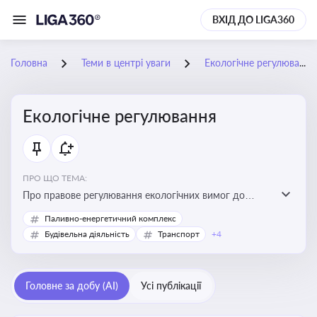
ВХІД ДО LIGA360
Головна
Теми в центрі уваги
Екологічне регулювання
Екологічне регулювання
ПРО ЩО ТЕМА:
Про правове регулювання екологічних вимог до
виробництв, включно з дозволами, перевірками,
Паливно-енергетичний комплекс
стандартами викидів і гармонізацією з
Будівельна діяльність
Транспорт
+4
європейськими нормами
Головне за добу (AI)
Усі публікації