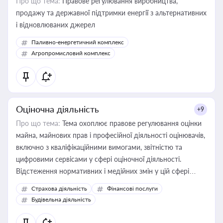
Про що тема:
Правове регулювання виробництва,
продажу та державної підтримки енергії з альтернативних
і відновлюваних джерел
Паливно-енергетичний комплекс
Агропромисловий комплекс
Оціночна діяльність
+9
Про що тема:
Тема охоплює правове регулювання оцінки
майна, майнових прав і професійної діяльності оцінювачів,
включно з кваліфікаційними вимогами, звітністю та
цифровими сервісами у сфері оціночної діяльності.
Відстеження нормативних і медійних змін у цій сфері
корисне для власника бізнесу, керівника, юриста або
Страхова діяльність
Фінансові послуги
бухгалтера під час оподаткування, приватизації, оренди
Будівельна діяльність
державного майна, корпоративних угод і перевірки
статусу суб'єктів оціночної діяльності