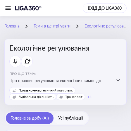
ВХІД ДО LIGA360
Головна
Теми в центрі уваги
Екологічне регулювання
Екологічне регулювання
ПРО ЩО ТЕМА:
Про правове регулювання екологічних вимог до
виробництв, включно з дозволами, перевірками,
Паливно-енергетичний комплекс
стандартами викидів і гармонізацією з
Будівельна діяльність
Транспорт
+4
європейськими нормами
Головне за добу (AI)
Усі публікації