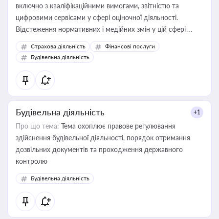
включно з кваліфікаційними вимогами, звітністю та
цифровими сервісами у сфері оціночної діяльності.
Відстеження нормативних і медійних змін у цій сфері
корисне для власника бізнесу, керівника, юриста або
Страхова діяльність
Фінансові послуги
бухгалтера під час оподаткування, приватизації, оренди
Будівельна діяльність
державного майна, корпоративних угод і перевірки
статусу суб'єктів оціночної діяльності
Будівельна діяльність
+1
Про що тема:
Тема охоплює правове регулювання
здійснення будівельної діяльності, порядок отримання
дозвільних документів та проходження державного
контролю
Будівельна діяльність