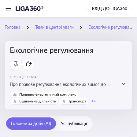
ВХІД ДО LIGA360
Головна
Теми в центрі уваги
Екологічне регулювання
Екологічне регулювання
ПРО ЩО ТЕМА:
Про правове регулювання екологічних вимог до
виробництв, включно з дозволами, перевірками,
Паливно-енергетичний комплекс
стандартами викидів і гармонізацією з
Будівельна діяльність
Транспорт
+4
європейськими нормами
Головне за добу (AI)
Усі публікації