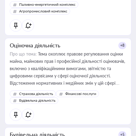
Паливно-енергетичний комплекс
Агропромисловий комплекс
Оціночна діяльність
+8
Про що тема:
Тема охоплює правове регулювання оцінки
майна, майнових прав і професійної діяльності оцінювачів,
включно з кваліфікаційними вимогами, звітністю та
цифровими сервісами у сфері оціночної діяльності.
Відстеження нормативних і медійних змін у цій сфері
корисне для власника бізнесу, керівника, юриста або
Страхова діяльність
Фінансові послуги
бухгалтера під час оподаткування, приватизації, оренди
Будівельна діяльність
державного майна, корпоративних угод і перевірки
статусу суб'єктів оціночної діяльності
Будівельна діяльність
+5