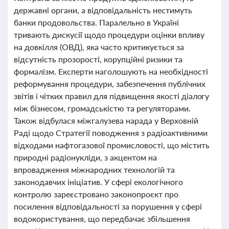
державні органи, а відповідальність нестимуть
банки продовольства. Паралельно в Україні
тривають дискусії щодо процедури оцінки впливу
на довкілля (ОВД), яка часто критикується за
відсутність прозорості, корупційні ризики та
формалізм. Експерти наголошують на необхідності
реформування процедури, забезпечення публічних
звітів і чітких правил для підвищення якості діалогу
між бізнесом, громадськістю та регуляторами.
Також відбулася міжгалузева нарада у Верховній
Раді щодо Стратегії поводження з радіоактивними
відходами нафтогазової промисловості, що містить
природні радіонукліди, з акцентом на
впровадження міжнародних технологій та
законодавчих ініціатив. У сфері екологічного
контролю зареєстровано законопроєкт про
посилення відповідальності за порушення у сфері
водокористування, що передбачає збільшення